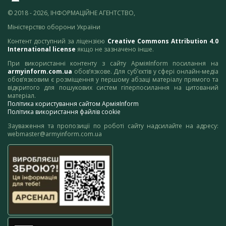
© 2018 - 2026, ІНФОРМАЦІЙНЕ АГЕНТСТВО,
Міністерство оборони України
Контент доступний за ліцензією
Creative Commons Attribution 4.0
International license
якщо не зазначено інше.
При використанні контенту з сайту АрміяInform посилання на
armyinform.com.ua
обов’язкове. Для суб’єктів у сфері онлайн-медіа
обов’язковим є розміщення у першому абзаці матеріалу прямого та
відкритого для пошукових систем гіперпосилання на цитований
матеріал.
Політика користування сайтом АрміяInform
Політика використання файлів cookie
Зауваження та пропозиції по роботі сайту надсилайте на адресу:
webmaster@armyinform.com.ua