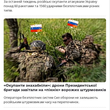
За останній тиждень російські окупанти атакували Україну
понад 60 ракетами та 1560 ударними безпілотниками різних
типів.
«Окупанти знахабніли»: дрони Президентської
бригади завітали на «пікнік» ворожих штурмовиків
Оператори безпілотних систем Сил оборони не залишають
російським штурмовикам часу на перепочинок.