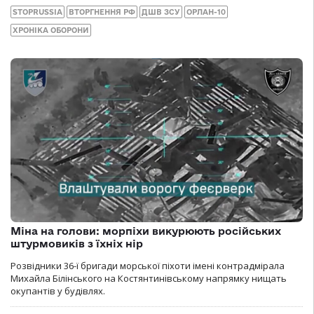
STOPRUSSIA
ВТОРГНЕННЯ РФ
ДШВ ЗСУ
ОРЛАН-10
ХРОНІКА ОБОРОНИ
Міна на голови: морпіхи викурюють російських
штурмовиків з їхніх нір
Розвідники 36-ї бригади морської піхоти імені контрадмірала
Михайла Білінського на Костянтинівському напрямку нищать
окупантів у будівлях.