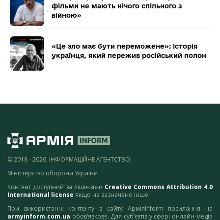
фільми не мають нічого спільного з
війною»
«Це зло має бути переможене»: історія
українця, який пережив російський полон
© 2018 - 2026, ІНФОРМАЦІЙНЕ АГЕНТСТВО,
Міністерство оборони України
Контент доступний за ліцензією
Creative Commons Attribution 4.0
International license
якщо не зазначено інше.
При використанні контенту з сайту АрміяInform посилання на
armyinform.com.ua
обов’язкове. Для суб’єктів у сфері онлайн-медіа