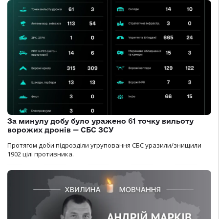
За минулу добу було уражено 61 точку вильоту
ворожих дронів — СБС ЗСУ
Протягом доби підрозділи угруповання СБС уразили/знищили
1902 цілі противника.