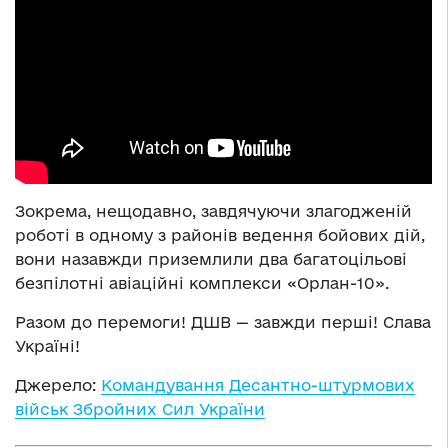
Зокрема, нещодавно, завдячуючи злагодженій
роботі в одному з районів ведення бойових дій,
вони назавжди приземлили два багатоцільові
безпілотні авіаційні комплекси «Орлан-10».
Разом до перемоги! ДШВ — завжди перші! Слава
Україні!
Джерело:
Командування Десантно-штурмових
військ Збройних Сил України