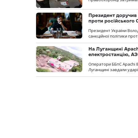
Президент доручив 
проти російського
Президент України Воло
санкційної політики проти
На Луганщині Apach
електростанцію, АЗ
Оператори ББпС Apachi 8
Луганщині завдали ударів