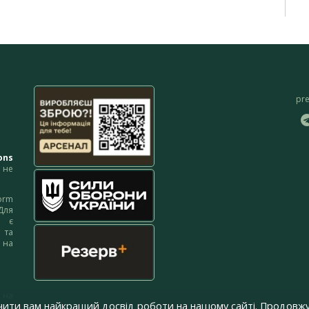
pr
ons
не
orm
Для
м є
 та
 на
 на
чити вам найкращий досвід роботи на нашому сайті. Продовжу