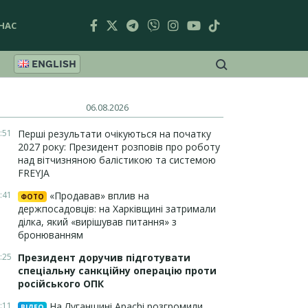
НАС
ENGLISH
06.08.2026
:51
Перші результати очікуються на початку
2027 року: Президент розповів про роботу
над вітчизняною балістикою та системою
FREYJA
:41
«Продавав» вплив на
ФОТО
держпосадовців: на Харківщині затримали
ділка, який «вирішував питання» з
бронюванням
:25
Президент доручив підготувати
спеціальну санкційну операцію проти
російського ОПК
:11
На Луганщині Apachi розгромили
ВІДЕО