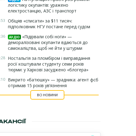
логістику окупантів: уражено
електростанцію, АЗС і транспорт
:53
Обіцяв «списати» за $11 тисяч:
підполковник НГУ постане перед судом
:36
«Підірвали собі ноги» —
АУДІО
деморалізовані окупанти вдаються до
самокаліцтва, щоб не йти у штурми
:28
Ностальгія за пломбіром і виправдання
росії коштували студенту семи років
тюрми: у Харкові засуджено «блогера»
:10
Викрито «батюшку» — зрадника: агент фсб
отримав 15 років ув’язнення
ВСІ НОВИНИ
АКАНСІЇ