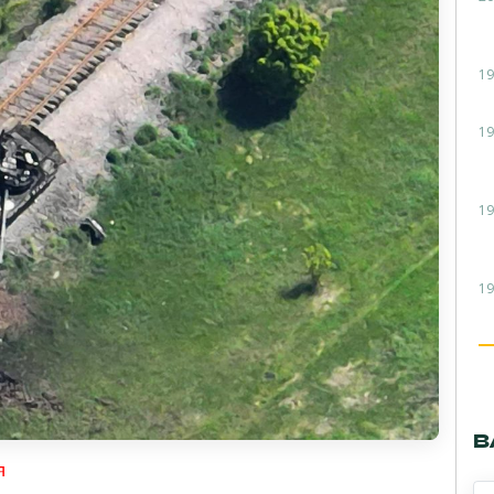
19
19
19
19
В
я