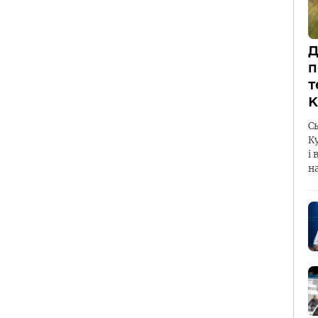
Д
п
т
К
С
К
і 
н