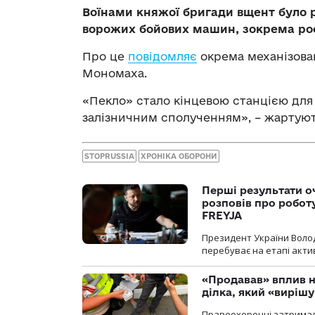
Воїнами княжої бригади вщент було 
ворожих бойових машин, зокрема рос
Про це
повідомляє
окрема механізова
Мономаха.
«Пекло» стало кінцевою станцією для
залізничним сполученням», – жартують
STOPRUSSIA
ХРОНІКА ОБОРОНИ
Перші результати о
розповів про робот
FREYJA
Президент України Воло
перебуває на етапі актив
«Продавав» вплив н
ділка, який «виріш
Правоохоронці затримал