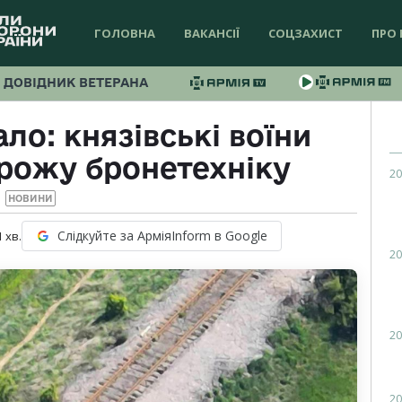
ГОЛОВНА
ВАКАНСІЇ
СОЦЗАХИСТ
ПРО 
ДОВІДНИК ВЕТЕРАНА
о: князівські воїни
орожу бронетехніку
20
НОВИНИ
Слідкуйте за АрміяInform в Google
1
хв.
20
20
20