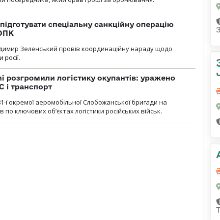
підготувати спеціальну санкційну операцію
 ОПК
димир Зеленський провів координаційну нараду щодо
 росії.
i розгромили логістику окупантів: уражено
С і транспорт
1-ї окремої аеромобільної Слобожанської бригади на
 по ключових об’єктах логістики російських військ.