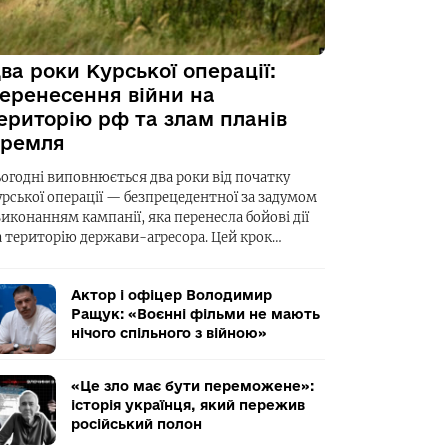
ва роки Курської операції:
еренесення війни на
ериторію рф та злам планів
ремля
ьогодні виповнюється два роки від початку
урської операції — безпрецедентної за задумом
виконанням кампанії, яка перенесла бойові дії
а територію держави-агресора. Цей крок…
Актор і офіцер Володимир
Ращук: «Воєнні фільми не мають
нічого спільного з війною»
«Це зло має бути переможене»:
історія українця, який пережив
російський полон