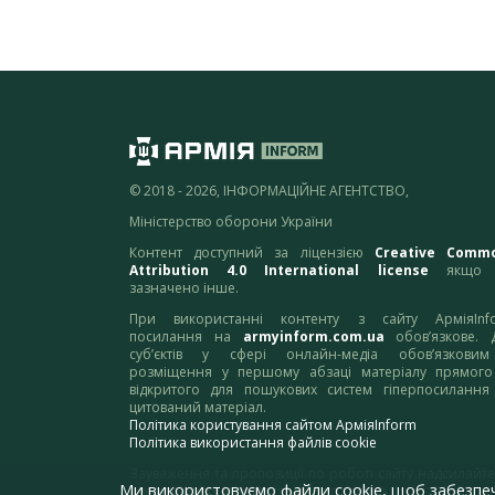
© 2018 - 2026, ІНФОРМАЦІЙНЕ АГЕНТСТВО,
Міністерство оборони України
Контент доступний за ліцензією
Creative Comm
Attribution 4.0 International license
якщо 
зазначено інше.
При використанні контенту з сайту АрміяInf
посилання на
armyinform.com.ua
обов’язкове. 
суб’єктів у сфері онлайн-медіа обов’язкови
розміщення у першому абзаці матеріалу прямого
відкритого для пошукових систем гіперпосилання
цитований матеріал.
Політика користування сайтом АрміяInform
Політика використання файлів cookie
Зауваження та пропозиції по роботі сайту надсилайте
Ми використовуємо файли cookie, щоб забезпе
адресу:
webmaster@armyinform.com.ua