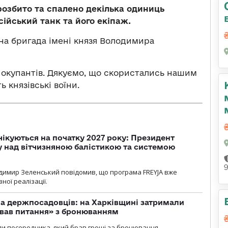
розбито та спалено декілька одиниць
ійський танк та його екіпаж.
на бригада імені князя Володимира
 окупантів. Дякуємо, що скористались нашим
 князівські воїни.
чікуються на початку 2027 року: Президент
у над вітчизняною балістикою та системою
димир Зеленський повідомив, що програма FREYJA вже
ної реалізації.
а держпосадовців: на Харківщині затримали
ував питання» з бронюванням
и посередника, який брав гроші за бронювання.