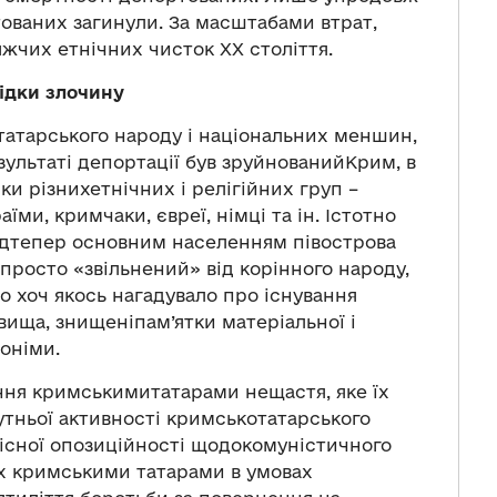
тованих загинули. За масштабами втрат,
яжчих етнічних чисток ХХ століття.
ідки злочину
татарського народу і національних меншин,
езультаті депортації був зруйнованийКрим, в
и різнихетнічних і релігійних груп –
аїми, кримчаки, євреї, німці та ін. Істотно
ідтепер основним населенням півострова
 просто «звільнений» від корінного народу,
о хоч якось нагадувало про існування
вища, знищеніпам’ятки матеріальної і
оніми.
ння кримськимитатарами нещастя, яке їх
утньої активності кримськотатарського
місної опозиційності щодокомуністичного
х кримськими татарами в умовах