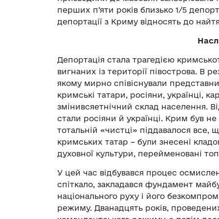
перших п’яти років близько 1/5 депор
депортації з Криму відносять до найт
Насл
Депортація стала трагедією кримсько
вигнаних із території півострова. В р
якому мирно співіснували представник
кримські татари, росіяни, українці, кар
змінивсяетнічний склад населення. В
стали росіяни й українці. Крим був не
тотальній «чистці» піддавалося все, щ
кримських татар – були знесені кладо
духовної культури, перейменовані топ
У цей час відбувався процес осмисле
спіткало, закладався фундамент майб
національного руху і його безкомпро
режиму. Дванадцять років, проведени