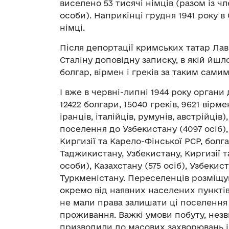
виселено 53 тисячі німців (разом із ч
особи). Наприкінці грудня 1941 року 
німці.
Після депортації кримських татар Лав
Сталіну доповідну записку, в якій йш
болгар, вірмен і греків за таким сами
І вже в червні-липні 1944 року орган
12422 болгари, 15040 греків, 9621 вірм
іранців, італійців, румунів, австрійців
поселення до Узбекистану (4097 осіб),
Киргизії та Карело-Фінської РСР, болга
Таджикистану, Узбекистану, Киргизії т
особи), Казахстану (575 осіб), Узбекис
Туркменістану. Переселенців розміщу
окремо від наявних населених пункті
не мали права залишати ці поселення
проживання. Важкі умови побуту, незв
призводили до масових захворювань 