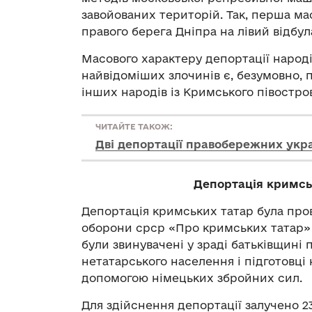
завойованих територій. Так, перша ма
правого берега Дніпра на лівий відбул
Масового характеру депортації народі
найвідоміших злочинів є, безумовно,
інших народів із Кримського півостро
ЧИТАЙТЕ ТАКОЖ:
Дві депортації правобережних укра
Депортація кримсь
Депортація кримських татар була про
оборони срср «Про кримських татар» ві
були звинувачені у зраді батьківщині п
нетатарського населення і підготовці
допомогою німецьких збройних сил.
Для здійснення депортації залучено 23