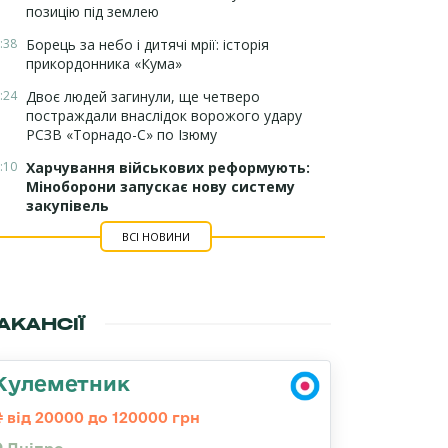
позицію під землею
:38
Борець за небо і дитячі мрії: історія
прикордонника «Кума»
:24
Двоє людей загинули, ще четверо
постраждали внаслідок ворожого удару
РСЗВ «Торнадо-С» по Ізюму
:10
Харчування військових реформують:
Міноборони запускає нову систему
закупівель
ВСІ НОВИНИ
АКАНСІЇ
Кулеметник
від 20000 до 120000 грн