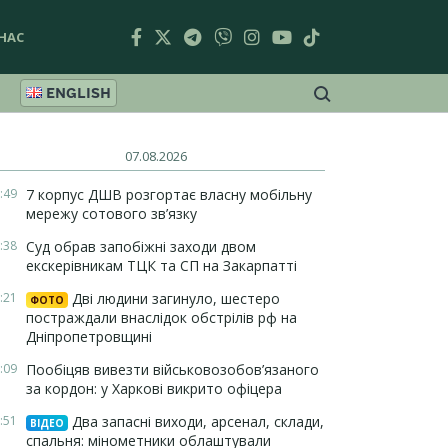
НАС
ENGLISH
07.08.2026
:49
7 корпус ДШВ розгортає власну мобільну
мережу сотового зв’язку
:38
Суд обрав запобіжні заходи двом
екскерівникам ТЦК та СП на Закарпатті
:21
Дві людини загинуло, шестеро
ФОТО
постраждали внаслідок обстрілів рф на
Дніпропетровщині
:09
Пообіцяв вивезти військовозобов’язаного
за кордон: у Харкові викрито офіцера
:51
Два запасні виходи, арсенал, склади,
ВІДЕО
спальня: мінометники облаштували