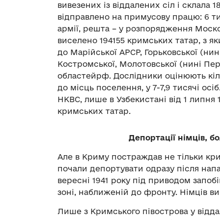
вивезених із віддалених сіл і склала 18
відправлено на примусову працю: 6 ти
армії, решта – у розпорядження Моско
виселено 194155 кримських татар, з як
до Марійської АРСР, Горьковської (нин
Костромської, Молотовської (нині Пер
областейрф. Дослідники оцінюють кіль
до місць поселення, у 7-7,9 тисячі ос
НКВС, лише в Узбекистані від 1 липня 
кримських татар.
Депортації німців, бо
Але в Криму постраждав не тільки кри
почали депортувати одразу після напа
вересні 1941 року під приводом запо
зоні, наближеній до фронту. Німців ви
Лише з Кримського півострова у відда