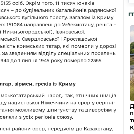
5155 осіб. Окрім того, 11 тисяч юнаків
сяч – до будівельних батальйонів радянської
П
вського вугільного тресту. Загалом із Криму
их 151064 направлені до Узбекистану, решта –
і Нижньогородської), Івановської,
мської), Свердловської і Ярославської
кість кримських татар, які померли у дорозі
іб. За зведенням відділу спеціальних поселень
1944 до 1 липня 1945 року померло 22355
лгар, вірмен, греків із Криму
мськотатарський народ. Так, етнічних німців
ду нацистської Німеччини на срср у серпні-
Д
бігання можливому шпигунству та диверсіям у
п
селяли з усіх регіонів союзу.
т
К
лені райони срср, передусім до Казахстану,