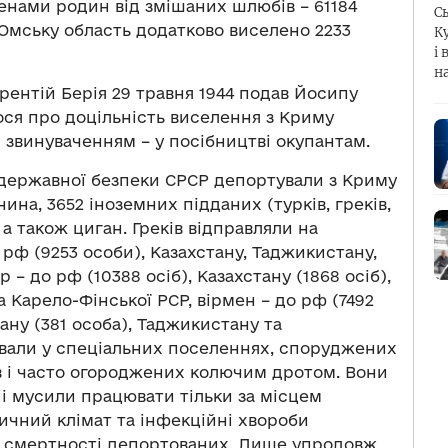
ленами родин від змішаних шлюбів – 61184
С
в Омську область додатково виселено 2233
К
і 
н
рентій Берія 29 травня 1944 подав Йосипу
лося про доцільність виселення з Криму
м звинуваченням – у посібництві окупантам.
и державної безпеки СРСР депортували з Криму
енина, 3652 іноземних підданих (турків, греків,
), а також циган. Греків відправляли на
 рф (9253 особи), Казахстану, Таджикистану,
р – до рф (10388 осіб), Казахстану (1868 осіб),
а Карело-Фінської РСР, вірмен – до рф (7492
тану (381 особа), Таджикистану та
вали у спеціальних поселеннях, споруджених
в і часто огороджених колючим дротом. Вони
 і мусили працювати тільки за місцем
ичний клімат та інфекційні хвороби
і смертності депортованих. Лише упродовж