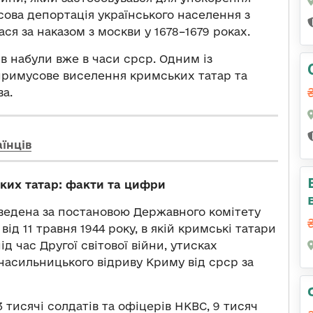
сова депортація українського населення з
ася за наказом з москви у 1678–1679 роках.
в набули вже в часи срср. Одним із
 примусове виселення кримських татар та
ва.
їнців
ких татар: факти та цифри
ведена за постановою Державного комітету
д 11 травня 1944 року, в якій кримські татари
ід час Другої світової війни, утисках
 насильницького відриву Криму від срср за
 тисячі солдатів та офіцерів НКВС, 9 тисяч