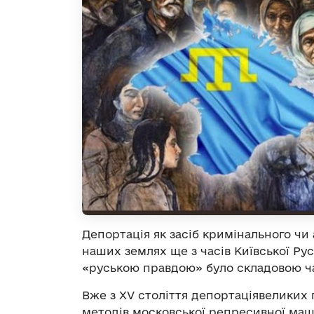
Депортація як засіб кримінального чи
наших землях ще з часів Київської Рус
«руською правдою» було складовою ча
Вже з XV століття депортаціявеликих
методів московської репресивної маш