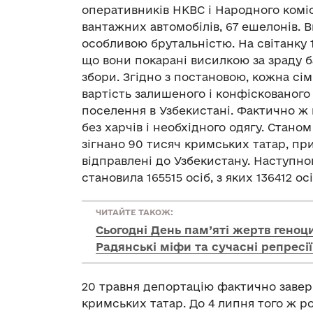
оперативників НКВС і Народного коміс
вантажних автомобілів, 67 ешелонів. 
особливою брутальністю. На світанку 
що вони покарані висилкою за зраду б
збори. Згідно з постановою, кожна сім’
вартість залишеного і конфіскованог
поселення в Узбекистані. Фактично ж
без харчів і необхідного одягу. Станом
зігнано 90 тисяч кримських татар, пр
відправлені до Узбекистану. Наступног
становила 165515 осіб, з яких 136412 о
ЧИТАЙТЕ ТАКОЖ:
Сьогодні День пам’яті жертв геноц
Радянські міфи та сучасні репресії
20 травня депортацію фактично завер
кримських татар. До 4 липня того ж р