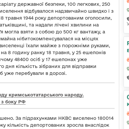
аріату державної безпеки, 100 легкових, 250
Виселення відбувалося надзвичайно швидко і з
18 травня 1944 року депортованим оголосили,
атьківщині, та надали лічені хвилини на
я могла взяти з собою до 500 кг вантажу, а
о майна нібитокомпенсувалася на місцях
 виселенці їхали майже з порожніми руками,
 на 8 годину ранку 18 травня, у 25 ешелонів
ичому 48400 осіб у 17 ешелонах уже
о дня кількість зібраних для відправки
сіб уже перебували в дорозі.
иду кримськотатарського народу.
 з боку РФ
шено. За підрахунками НКВС виселено 180014
оку кількість депортованих зросла внаслідок