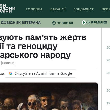
ГОЛОВНА
ВАКАНСІЇ
СОЦЗАХИСТ
ПРО 
ДОВІДНИК ВЕТЕРАНА
вують пам’ять жертв
ї та геноциду
20
арського народу
20
НОВИНИ
20
Слідкуйте за АрміяInform в Google
хв.
20
19