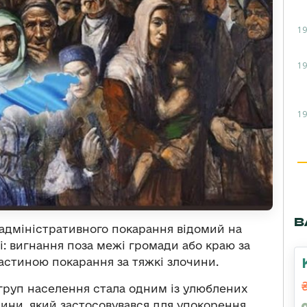
19
19
19
В
 адміністративного покарання відомий на
і: вигнання поза межі громади або краю за
стиною покарання за тяжкі злочини.
 груп населення стала одним із улюблених
ини, який застосовувався для упокорення