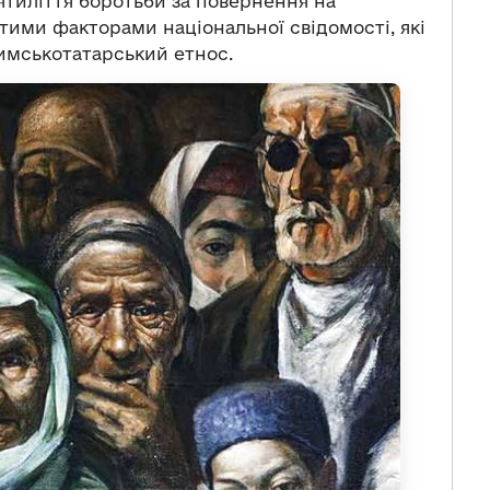
ятиліття боротьби за повернення на
тими факторами національної свідомості, які
имськотатарський етнос.