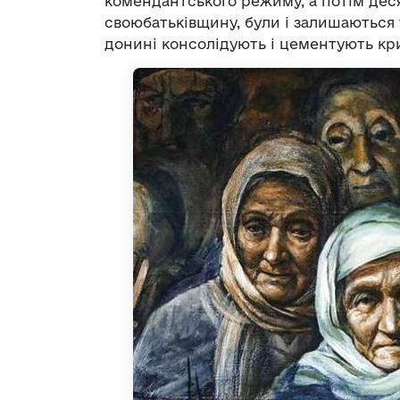
комендантського режиму, а потім дес
своюбатьківщину, були і залишаються 
донині консолідують і цементують кр