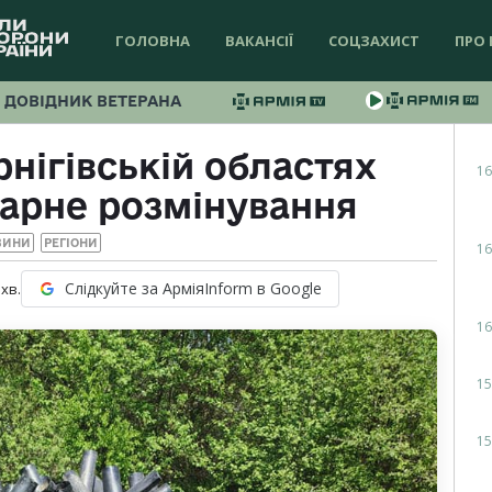
ГОЛОВНА
ВАКАНСІЇ
СОЦЗАХИСТ
ПРО 
ДОВІДНИК ВЕТЕРАНА
рнігівській областях
16
тарне розмінування
ВИНИ
РЕГІОНИ
16
Слідкуйте за АрміяInform в Google
хв.
16
15
15