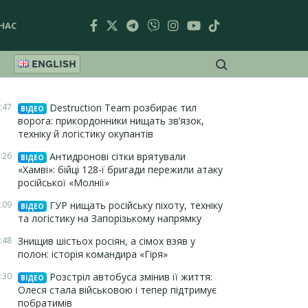
НАС
ENGLISH
:47
Destruction Team розбирає тил
ВІДЕО
ворога: прикордонники нищать зв’язок,
техніку й логістику окупантів
:26
Антидронові сітки врятували
ВІДЕО
«Хамві»: бійці 128-ї бригади пережили атаку
російської «Молнії»
:09
ГУР нищать російську піхоту, техніку
ВІДЕО
та логістику на Запорізькому напрямку
:48
Знищив шістьох росіян, а сімох взяв у
полон: історія командира «Гіря»
:30
Розстріл автобуса змінив її життя:
ВІДЕО
Олеся стала військовою і тепер підтримує
побратимів