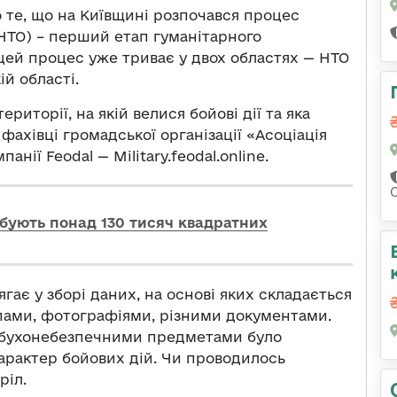
 те, що на Київщині розпочався процес
НТО) – перший етап гуманітарного
ь цей процес уже триває у двох областях — НТО
ій області.
риторії, на якій велися бойові дії та яка
фахівці громадської організації «Асоціація
нії Feodal — Military.feodal.online.
С
бують понад 130 тисяч квадратних
гає у зборі даних, на основі яких складається
пами, фотографіями, різними документами.
вибухонебезпечними предметами було
характер бойових дій. Чи проводилось
ріл.