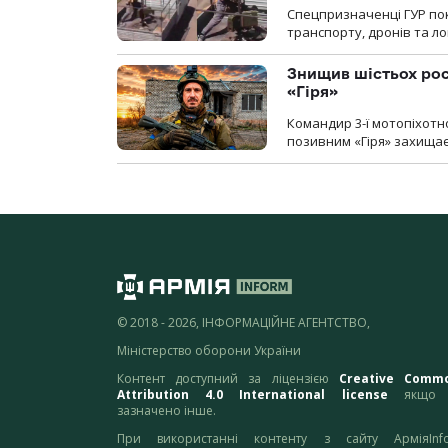
Спецпризначенці ГУР пок
транспорту, дронів та ло
Знищив шістьох росі
«Гіря»
Командир 3-ї мотопіхотно
позивним «Гіря» захищає
© 2018 - 2026, ІНФОРМАЦІЙНЕ АГЕНТСТВО,
Міністерство оборони України
Контент доступний за ліцензією
Creative Comm
Attribution 4.0 International license
якщо 
зазначено інше.
При використанні контенту з сайту АрміяInf