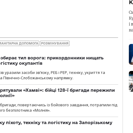
К
С
К
і 
н
МАНІТАРНА ДОПОМОГА
РОЗМІНУВАННЯ
озбирає тил ворога: прикордонники нищать
огістику окупантів
 уразили засоби зв’язку, РЕБ і РЕР, техніку, укриття та
на Північно-Слобожанському напрямку.
рятували «Хамві»: бійці 128-ї бригади пережили
олнії»
ї бригади, повертаючись із бойового завдання, потрапили під
ого безпілотника «Молнія».
у піхоту, техніку та логістику на Запорізькому