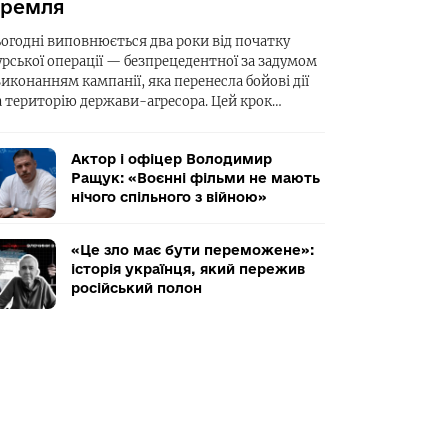
ремля
ьогодні виповнюється два роки від початку
урської операції — безпрецедентної за задумом
виконанням кампанії, яка перенесла бойові дії
а територію держави-агресора. Цей крок…
Актор і офіцер Володимир
Ращук: «Воєнні фільми не мають
нічого спільного з війною»
«Це зло має бути переможене»:
історія українця, який пережив
російський полон