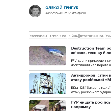
ОЛЕКСІЙ ТРИГУБ
Кореспондент АрміяInform
STOPRUSSIA
АГРЕСІЯ РФ
ВІЙНА
ВТОРГНЕННЯ РФ
ГУ
Destruction Team р
зв’язок, техніку й л
FPV-дрони прикордонників
логістичний хаб ворога 
Антидронові сітки в
атаку російської «М
Бійці 128-ї Закарпатсько
атаку російського ударн
ГУР нищать російськ
напрямку