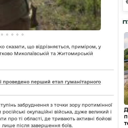
П
о сказати, що відрізняється, приміром, у
астково Миколаївській та Житомирській
ні проведено перший етап гуманітарного
ступінь забруднення з точки зору протимінної
Д
и російські окупаційні війська, дуже великий і
п
и про ті області, де тривають активні бойові
т
и лише після завершення боїв.