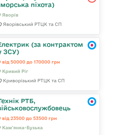
(морська піхота)
Яворів
Яворівський РТЦК та СП
Електрик (за контрактом
у ЗСУ)
від 50000 до 170000 грн
Кривий Ріг
Криворізький РТЦК та СП
Технік РТБ,
військовослужбовець
від 23500 до 53500 грн
Кам'янка-Бузька