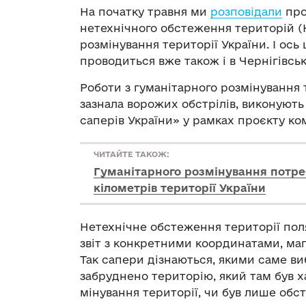
На початку травня ми
розповідали
про
нетехнічного обстеження територій (
розмінування території України. І ос
проводиться вже також і в Чернігівськ
Роботи з гуманітарного розмінування те
зазнала ворожих обстрілів, виконують 
саперів України» у рамках проєкту компа
ЧИТАЙТЕ ТАКОЖ:
Гуманітарного розмінування потре
кілометрів території України
Нетехнічне обстеження території поля
звіт з конкретними координатами, ма
Так сапери дізнаються, якими саме 
забруднено територію, який там був 
мінування території, чи був лише обст