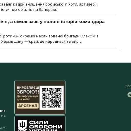
азали кадри знищення російської піхоти, артилерії,
гістичних об’єктів на Запоріжжі.
ян, а сімох взяв у полон: історія командира
ї роти 43-ї окремої механізованої бригади Олексій із
 Харківщину — край, де народився та виріс.
pr
ons
не
orm