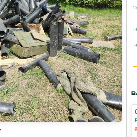
15
14
14
В
я