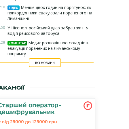
:10
Менше двох годин на порятунок: як
ВІДЕО
прикордонники евакуювали пораненого на
Лиманщині
:50
У Нікополі російський удар забрав життя
водія рейсового автобуса
:29
Медик розповів про складність
КОМЕНТАР
евакуації поранених на Лиманському
напрямку
ВСІ НОВИНИ
АКАНСІЇ
Старший оператор-
дешифрувальник
від 25000 до 125000 грн