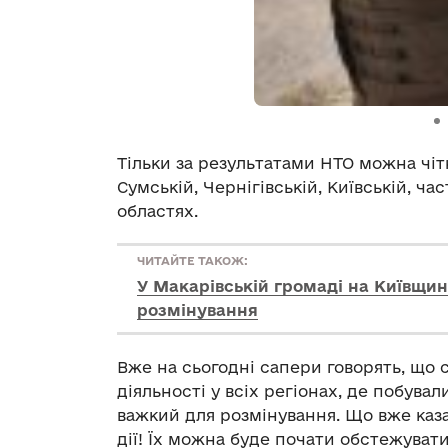
Тільки за результатами НТО можна чітк
Сумській, Чернігівській, Київській, ч
областях.
ЧИТАЙТЕ ТАКОЖ:
У Макарівській громаді на Київщи
розмінування
Вже на сьогодні сапери говорять, що 
діяльності у всіх регіонах, де побувал
важкий для розмінування. Що вже казат
дії! Їх можна буде почати обстежуват