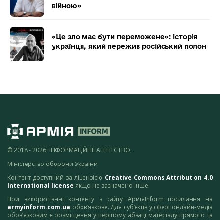
війною»
«Це зло має бути переможене»: історія
українця, який пережив російський полон
© 2018 - 2026, ІНФОРМАЦІЙНЕ АГЕНТСТВО,
Міністерство оборони України
Контент доступний за ліцензією
Creative Commons Attribution 4.0
International license
якщо не зазначено інше.
При використанні контенту з сайту АрміяInform посилання на
armyinform.com.ua
обов’язкове. Для суб’єктів у сфері онлайн-медіа
обов’язковим є розміщення у першому абзаці матеріалу прямого та