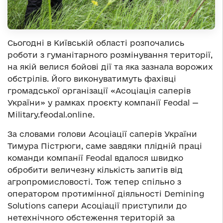
Сьогодні в Київській області розпочались
роботи з гуманітарного розмінування території,
на якій велися бойові дії та яка зазнала ворожих
обстрілів. Його виконуватимуть фахівці
громадської організації «Асоціація саперів
України» у рамках проєкту компанії Feodal —
Military.feodal.online.
За словами голови Асоціації саперів України
Тимура Пістрюги, саме завдяки плідній праці
команди компанії Feodal вдалося швидко
обробити величезну кількість запитів від
агропромисловості. Тож тепер спільно з
оператором протимінної діяльності Demining
Solutions сапери Асоціації приступили до
нетехнічного обстеження територій за