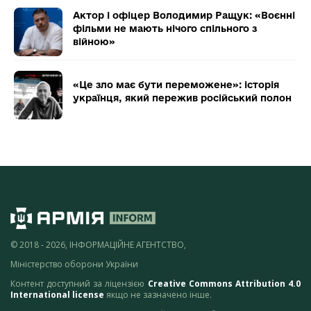
Актор і офіцер Володимир Ращук: «Воєнні
фільми не мають нічого спільного з
війною»
«Це зло має бути переможене»: історія
українця, який пережив російський полон
© 2018 - 2026, ІНФОРМАЦІЙНЕ АГЕНТСТВО,
Міністерство оборони України
Контент доступний за ліцензією
Creative Commons Attribution 4.0
International license
якщо не зазначено інше.