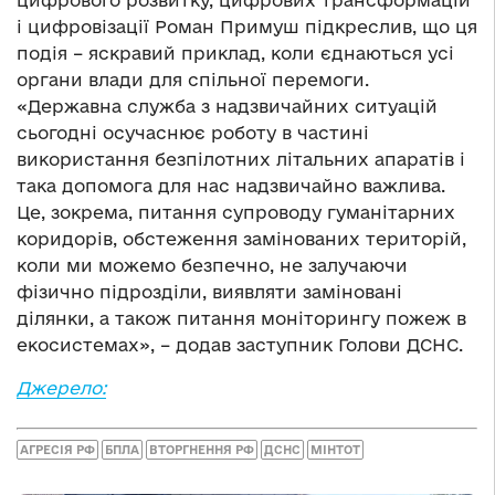
цифрового розвитку, цифрових трансформацій
і цифровізації Роман Примуш підкреслив, що ця
подія – яскравий приклад, коли єднаються усі
органи влади для спільної перемоги.
«Державна служба з надзвичайних ситуацій
сьогодні осучаснює роботу в частині
використання безпілотних літальних апаратів і
така допомога для нас надзвичайно важлива.
Це, зокрема, питання супроводу гуманітарних
коридорів, обстеження замінованих територій,
коли ми можемо безпечно, не залучаючи
фізично підрозділи, виявляти заміновані
ділянки, а також питання моніторингу пожеж в
екосистемах», – додав заступник Голови ДСНС.
Джерело:
АГРЕСІЯ РФ
БПЛА
ВТОРГНЕННЯ РФ
ДСНС
МІНТОТ