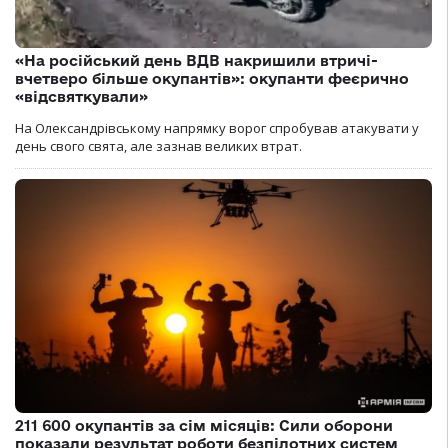
«На російський день ВДВ накришили втричі-
вчетверо більше окупантів»: окупанти феєрично
«відсвяткували»
На Олександрівському напрямку ворог спробував атакувати у
день свого свята, але зазнав великих втрат.
211 600 окупантів за сім місяців: Сили оборони
показали результат роботи безпілотних систем