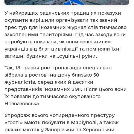
У найкращих радянських традиціях показухи
окупанти вирішили організувати так званий
прес тур для іноземних журналістів тимчасово
захопленими територіями. Під час заходу вони
спробують показати, як вони «звільнили»
українців від благ цивілізації та поміняли їхні
затишні будинки на…суцільні руїни.
Так, 18 травня рос пропаганда спеціально
зібрала в ростові-на-дону близько 50
журналістів, серед яких й десятки
представників іноземних ЗМІ. Після цього вони
їх повезли до тимчасово окупованого
Новоазовська.
Упродовж всього чотириденного престуру
«гості» мають побувати в Маріуполі, а також
різних містах у Запорізькій та Херсонській