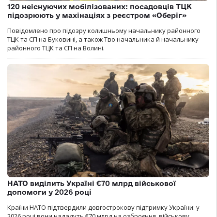
120 неіснуючих мобілізованих: посадовців ТЦК
підозрюють у махінаціях з реєстром «Оберіг»
Повідомлено про підозру колишньому начальнику районного
ТЦК та СП на Буковині, а також Тво начальника й начальнику
районного ТЦК та СП на Волині.
НАТО виділить Україні €70 млрд військової
допомоги у 2026 році
Країни НАТО підтвердили довгострокову підтримку України: у
2026 році вони нададуть €70 млрд на озброєння, військову