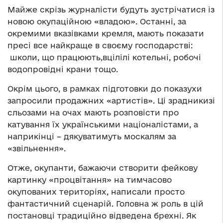
Майже скрізь журналісти будуть зустрічатися із
новою окупаційною «владою». Останні, за
окремими вказівками кремля, мають показати
пресі все найкраще в своєму господарстві:
школи, що працюють,вцілілі котельні, робочі
водопровідні крани тощо.
Окрім цього, в рамках підготовки до показухи
запросили продажних «артистів». Ці зрадникизі
сльозами на очах мають розповісти про
катування їх українськими націоналістами, а
наприкінці – дякуватимуть москалям за
«звільнення».
Отже, окупанти, бажаючи створити фейкову
картинку «процвітання» на тимчасово
окупованих територіях, написали просто
фантастичний сценарій. Головна ж роль в цій
постановці традиційно відведена брехні. Як