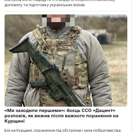
допомогу та підготовку українських воїнів.
«Ми заходили першими»: боєць ССО «Дацент»
розповів, як вижив після важкого поранення на
Курщині
Бої на Курщині, поранення під обстрілом і сила побратимства: