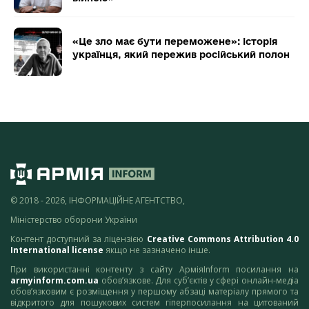
«Це зло має бути переможене»: історія
українця, який пережив російський полон
© 2018 - 2026, ІНФОРМАЦІЙНЕ АГЕНТСТВО,
Міністерство оборони України
Контент доступний за ліцензією
Creative Commons Attribution 4.0
International license
якщо не зазначено інше.
При використанні контенту з сайту АрміяInform посилання на
armyinform.com.ua
обов’язкове. Для суб’єктів у сфері онлайн-медіа
обов’язковим є розміщення у першому абзаці матеріалу прямого та
відкритого для пошукових систем гіперпосилання на цитований