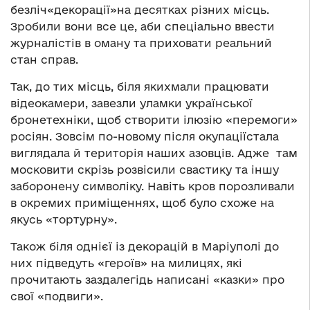
безліч«декорації»на десятках різних місць.
Зробили вони все це, аби спеціально ввести
журналістів в оману та приховати реальний
стан справ.
Так, до тих місць, біля якихмали працювати
відеокамери, завезли уламки української
бронетехніки, щоб створити ілюзію «перемоги»
росіян. Зовсім по-новому після окупаціїстала
виглядала й територія наших азовців. Адже там
московити скрізь розвісили свастику та іншу
заборонену символіку. Навіть кров порозливали
в окремих приміщеннях, щоб було схоже на
якусь «тортурну».
Також біля однієї із декорацій в Маріуполі до
них підведуть «героїв» на милицях, які
прочитають заздалегідь написані «казки» про
свої «подвиги».