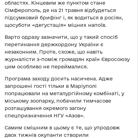
областях. Кінцевим же пунктом стане
Сімферополь, де на 21 травня відбудеться
підсумковий брифінг і, як водиться в росіян,
щосуботи «дегустація» міцних напоїв.
Варто одразу зазначити, що у такий спосіб
перетинання держкордону України є
незаконним. Проте, схоже, що навіть
журналісти з-поміж громадян країн Євросоюзу
цим особливо не переймалися.
Програма заходу досить насичена. Адже
запрошені гості тільки в Маріуполі
попрацювали на металургійному комбінаті, у
міському зоопарку, побачили тимчасове
розташування окремого загону
спецпризначення НГУ «Азов».
Самим смішним в цьому є те, що упродовж
двох тижнів окупанти створили