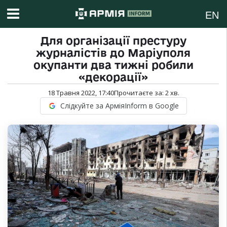
EN
Для організації престуру
журналістів до Маріуполя
окупанти два тижні робили
«декорації»
18 Травня 2022, 17:40
Прочитаєте за:
2
хв.
Слідкуйте за АрміяInform в Google