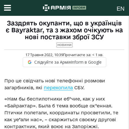
EN
Заздрять окупанти, що в українців
є Bayraktar, та з жахом очікують на
нові поставки зброї ЗСУ
НОВИНИ
17 Травня 2022, 10:39
Прочитаєте за:
< 1
хв.
Слідкуйте за АрміяInform в Google
Про це свідчать нові телефонні розмови
загарбників, які
перехопила
СБУ.
«Нам бы беспилотники еб*чие, как у них
«Байрактар». Была б тема вообще ох*енная.
Птички полетали, координаты просветили, те
как уе*али нас», – скаржиться своєму другові
контрактник, який воює на Запоріжжі.