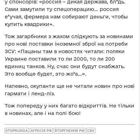
у спонсорів: «россия – дикая держава, бл*дь.
Сами замутили ту спецоперацию… россия
е*учая, фермера нам собирают деньги, чтобы
купить квадрики».
Тож загарбники з жахом слідкують за новинами
про нові поставки іноземної зброї на потреби
ЗСУ: «Пацаны там в новостях читали: поляки
Украине поставили то ли 2000, то ли 200
единиц танков. Ну, счас они будут снабжать.
Это вообще будет, это жо*а…».
Напевно, окупанти ще не читали новин про нові
гармати і ленд-ліз.
Тож попереду у них багато відкриттів. Не тільки
в новинах, але і на полі бою!
STOPRUSSIA
АГРЕСІЯ РФ
ВТОРГНЕННЯ РФ
СБУ