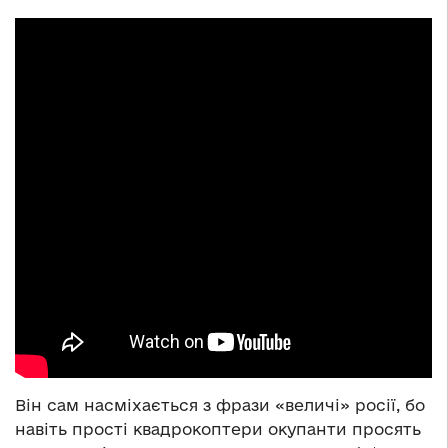
Він сам насміхається з фрази «величі» росії, бо
навіть прості квадрокоптери окупанти просять