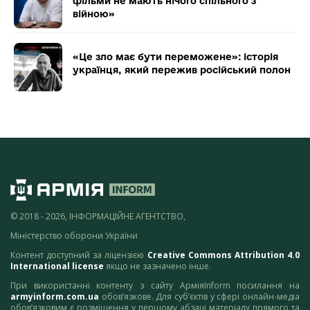
фільми не мають нічого спільного з
війною»
«Це зло має бути переможене»: історія
українця, який пережив російський полон
© 2018 - 2026, ІНФОРМАЦІЙНЕ АГЕНТСТВО,
Міністерство оборони України
Контент доступний за ліцензією
Creative Commons Attribution 4.0
International license
якщо не зазначено інше.
При використанні контенту з сайту АрміяInform посилання на
armyinform.com.ua
обов’язкове. Для суб’єктів у сфері онлайн-медіа
обов’язковим є розміщення у першому абзаці матеріалу прямого та