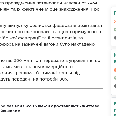
ого провадження встановили належність 434
ніям та їх фактичне місце знаходження. Про
.
 війну, яку російська федерація розв’язала і
имог чинного законодавства щодо примусового
ійської федерації та її резидентів, за
урора на зазначені вагони було накладено
ю понад 300 млн грн передано в управління до
активами з правом комерційного
ження грошима. Отримані кошти від
дуть передані на потреби ЗСУ.
проїхав близько 15 км»: як доставляють життєво
військовим