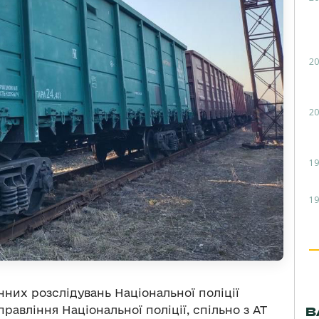
20
20
19
19
них розслідувань Національної поліції
правління Національної поліції, спільно з АТ
В