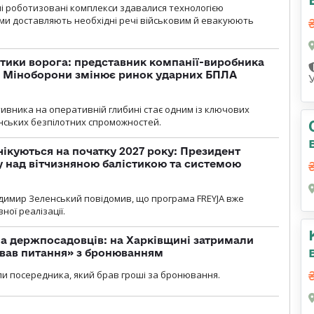
ні роботизовані комплекси здавалися технологією
ми доставляють необхідні речі військовим й евакуюють
тики ворога: представник компанії-виробника
а Міноборони змінює ринок ударних БПЛА
ивника на оперативній глибині стає одним із ключових
нських безпілотних спроможностей.
чікуються на початку 2027 року: Президент
у над вітчизняною балістикою та системою
димир Зеленський повідомив, що програма FREYJA вже
ної реалізації.
а держпосадовців: на Харківщині затримали
ував питання» з бронюванням
и посередника, який брав гроші за бронювання.