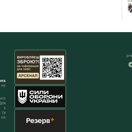
pr
ons
не
orm
Для
м є
 та
 на