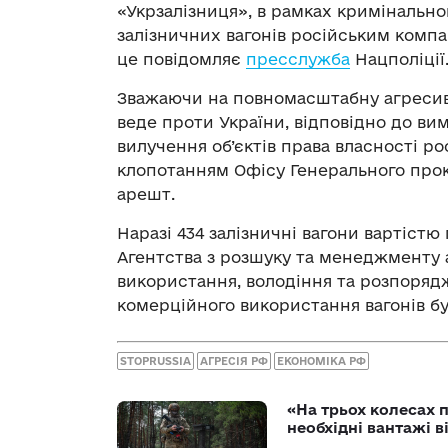
«Укрзалізниця», в рамках кримінальн
залізничних вагонів російським компа
це повідомляє
пресслужба
Нацполіції
Зважаючи на повномасштабну агресивну
веде проти України, відповідно до в
вилучення об’єктів права власності рос
клопотанням Офісу Генерального прок
арешт.
Наразі 434 залізничні вагони вартіст
Агентства з розшуку та менеджменту 
використання, володіння та розпоряд
комерційного використання вагонів бу
STOPRUSSIA
АГРЕСІЯ РФ
ЕКОНОМІКА РФ
«На трьох колесах 
необхідні вантажі 