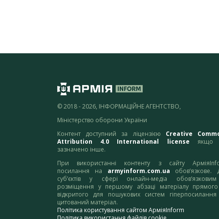
© 2018 - 2026, ІНФОРМАЦІЙНЕ АГЕНТСТВО,
Міністерство оборони України
Контент доступний за ліцензією
Creative Comm
Attribution 4.0 International license
якщо 
зазначено інше.
При використанні контенту з сайту АрміяInf
посилання на
armyinform.com.ua
обов’язкове. 
суб’єктів у сфері онлайн-медіа обов’язкови
розміщення у першому абзаці матеріалу прямого
відкритого для пошукових систем гіперпосилання
цитований матеріал.
Політика користування сайтом АрміяInform
Політика використання файлів cookie