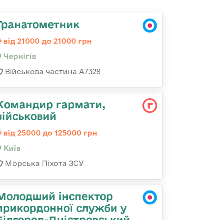
Гранатометник
від 21000 до 21000 грн
Чернігів
Військова частина А7328
Командиp гаpмати,
військовий
від 25000 до 125000 грн
Київ
Морська Піхота ЗСУ
Молодший інспектор
прикордонної служби у
Білгород-Дністровський