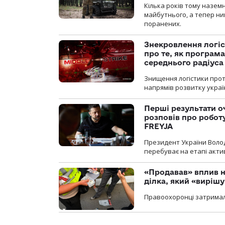
Кілька років тому назем
майбутнього, а тепер ни
поранених.
Знекровлення логіс
про те, як програм
середнього радіуса
Знищення логістики прот
напрямів розвитку украї
Перші результати о
розповів про робот
FREYJA
Президент України Воло
перебуває на етапі актив
«Продавав» вплив н
ділка, який «виріш
Правоохоронці затримал