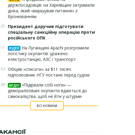
держпосадовців: на Харківщині затримали
ділка, який «вирішував питання» з
бронюванням
:25
Президент доручив підготувати
спеціальну санкційну операцію проти
російського ОПК
:11
На Луганщині Apachi розгромили
ВІДЕО
логістику окупантів: уражено
електростанцію, АЗС і транспорт
:53
Обіцяв «списати» за $11 тисяч:
підполковник НГУ постане перед судом
:36
«Підірвали собі ноги» —
АУДІО
деморалізовані окупанти вдаються до
самокаліцтва, щоб не йти у штурми
ВСІ НОВИНИ
АКАНСІЇ