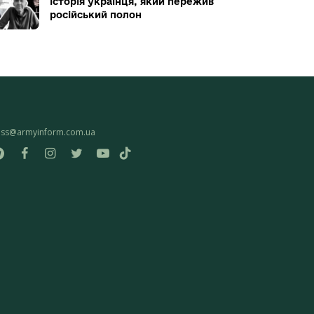
історія українця, який пережив
російський полон
ess@armyinform.com.ua