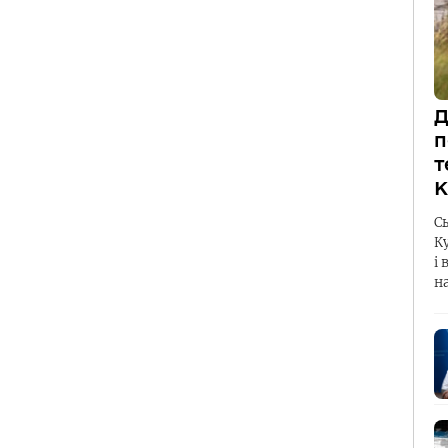
Д
п
т
К
С
К
і 
н