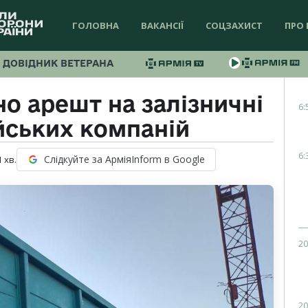
ГОЛОВНА
ВАКАНСІЇ
СОЦЗАХИСТ
ПРО 
ДОВІДНИК ВЕТЕРАНА
но арешт на залізничні
6:
йських компаній
6:
Слідкуйте за АрміяInform в Google
1
хв.
20
20