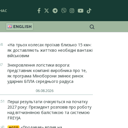
НАС
ENGLISH
58
«На трьох колесах проїхав близько 15 км»:
як доставляють життєво необхідні вантажі
військовим
37
Знекровлення логістики ворога:
представник компанії-виробника про те,
як програма Міноборони змінює ринок
ударних БПЛА середнього радіуса
06.08.2026
:51
Перші результати очікуються на початку
2027 року: Президент розповів про роботу
над вітчизняною балістикою та системою
FREYJA
:41
«Продавав» вплив на
ФОТО