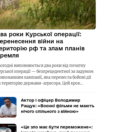
ва роки Курської операції:
еренесення війни на
ериторію рф та злам планів
ремля
ьогодні виповнюється два роки від початку
урської операції — безпрецедентної за задумом
виконанням кампанії, яка перенесла бойові дії
а територію держави-агресора. Цей крок…
Актор і офіцер Володимир
Ращук: «Воєнні фільми не мають
нічого спільного з війною»
«Це зло має бути переможене»: