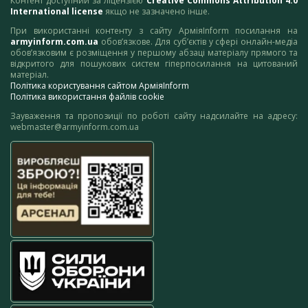
Контент доступний за ліцензією
Creative Commons Attribution 4.0
International license
якщо не зазначено інше.
При використанні контенту з сайту АрміяInform посилання на
armyinform.com.ua
обов’язкове. Для суб’єктів у сфері онлайн-медіа
обов’язковим є розміщення у першому абзаці матеріалу прямого та
відкритого для пошукових систем гіперпосилання на цитований
матеріал.
Політика користування сайтом АрміяInform
Політика використання файлів cookie
Зауваження та пропозиції по роботі сайту надсилайте на адресу:
webmaster@armyinform.com.ua