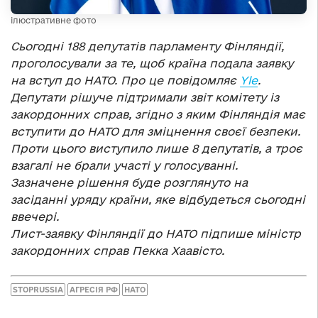
ілюстративне фото
Сьогодні 188 депутатів парламенту Фінляндії,
проголосували за те, щоб країна подала заявку
на вступ до НАТО. Про це повідомляє
Yle
.
Депутати рішуче підтримали звіт комітету із
закордонних справ, згідно з яким Фінляндія має
вступити до НАТО для зміцнення своєї безпеки.
Проти цього виступило лише 8 депутатів, а троє
взагалі не брали участі у голосуванні.
Зазначене рішення буде розглянуто на
засіданні уряду країни, яке відбудеться сьогодні
ввечері.
Лист-заявку Фінляндії до НАТО підпише міністр
закордонних справ Пекка Хаавісто.
STOPRUSSIA
АГРЕСІЯ РФ
НАТО