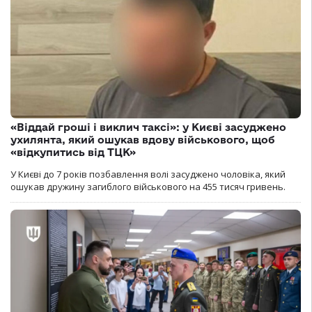
«Віддай гроші і виклич таксі»: у Києві засуджено
ухилянта, який ошукав вдову військового, щоб
«відкупитись від ТЦК»
У Києві до 7 років позбавлення волі засуджено чоловіка, який
ошукав дружину загиблого військового на 455 тисяч гривень.