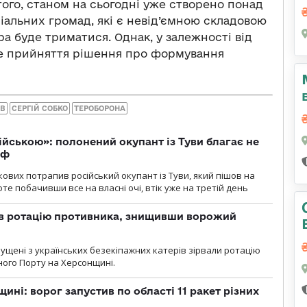
того, станом на сьогодні уже створено понад
альних громад, які є невід’ємною складовою
ра буде триматися. Однак, у залежності від
ве прийняття рішення про формування
ИВ
СЕРГІЙ СОБКО
ТЕРОБОРОНА
ійською»: полонений окупант із Туви благає не
рф
кових потрапив російський окупант із Туви, який пішов на
те побачивши все на власні очі, втік уже на третій день
ав ротацію противника, знищивши ворожий
пущені з українських безекіпажних катерів зірвали ротацію
зного Порту на Херсонщині.
ині: ворог запустив по області 11 ракет різних