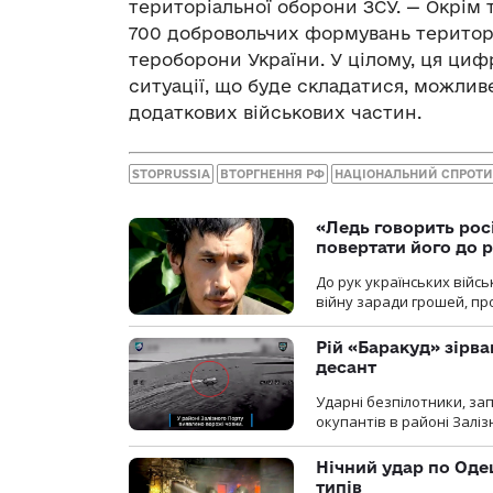
територіальної оборони ЗСУ. — Окрім 
700 добровольчих формувань територі
тероборони України. У цілому, ця циф
ситуації, що буде складатися, можли
додаткових військових частин.
STOPRUSSIA
ВТОРГНЕННЯ РФ
НАЦІОНАЛЬНИЙ СПРОТ
«Ледь говорить рос
повертати його до 
До рук українських війсь
війну заради грошей, про
Рій «Баракуд» зірв
десант
Ударні безпілотники, за
окупантів в районі Залі
Нічний удар по Одещ
типів