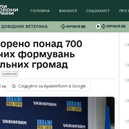
ГОЛОВНА
ВАКАНСІЇ
СОЦЗАХИСТ
ПРО 
ДОВІДНИК ВЕТЕРАНА
ворено понад 700
14
чих формувань
альних громад
13
НОВИНИ
13
Слідкуйте за АрміяInform в Google
1
хв.
13
12