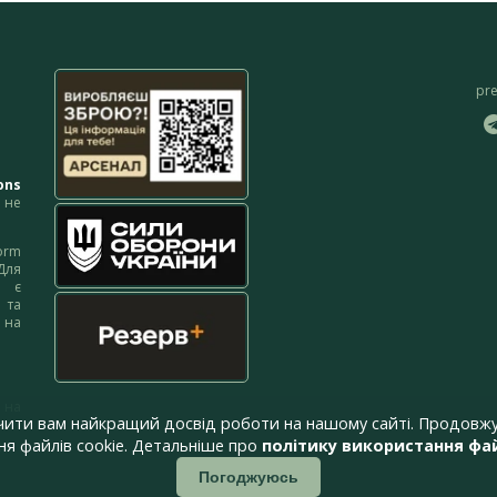
pr
ons
не
orm
Для
м є
 та
 на
 на
чити вам найкращий досвід роботи на нашому сайті. Продовжу
я файлів cookie. Детальніше про
політику використання фай
Погоджуюсь