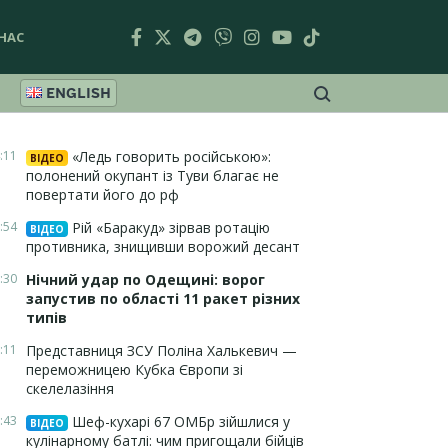
НАС
ENGLISH
:11
«Ледь говорить російською»:
ВІДЕО
полонений окупант із Туви благає не
повертати його до рф
:54
Рій «Баракуд» зірвав ротацію
ВІДЕО
противника, знищивши ворожий десант
:30
Нічний удар по Одещині: ворог
запустив по області 11 ракет різних
типів
:11
Представниця ЗСУ Поліна Халькевич —
переможницею Кубка Європи зі
скелелазіння
:43
Шеф-кухарі 67 ОМБр зійшлися у
ВІДЕО
кулінарному батлі: чим пригощали бійців