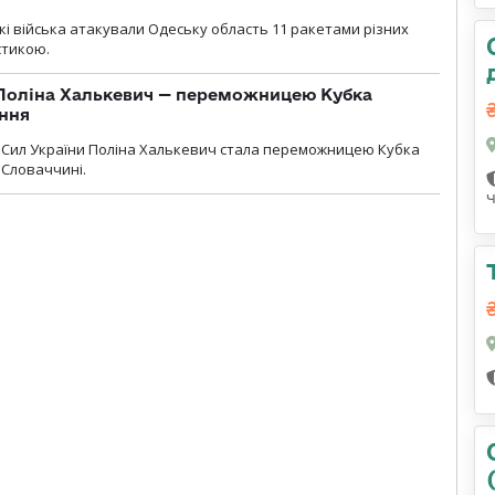
ські війська атакували Одеську область 11 ракетами різних
істикою.
Поліна Халькевич — переможницею Кубка
іння
Сил України Поліна Халькевич стала переможницею Кубка
 Словаччині.