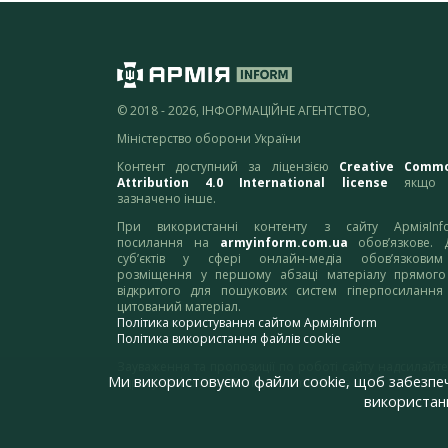
© 2018 - 2026, ІНФОРМАЦІЙНЕ АГЕНТСТВО,
Міністерство оборони України
Контент доступний за ліцензією
Creative Comm
Attribution 4.0 International license
якщо 
зазначено інше.
При використанні контенту з сайту АрміяInf
посилання на
armyinform.com.ua
обов’язкове. 
суб’єктів у сфері онлайн-медіа обов’язкови
розміщення у першому абзаці матеріалу прямого
відкритого для пошукових систем гіперпосилання
цитований матеріал.
Політика користування сайтом АрміяInform
Політика використання файлів cookie
Зауваження та пропозиції по роботі сайту надсилайте
Ми використовуємо файли cookie, щоб забезпе
адресу:
webmaster@armyinform.com.ua
використанн