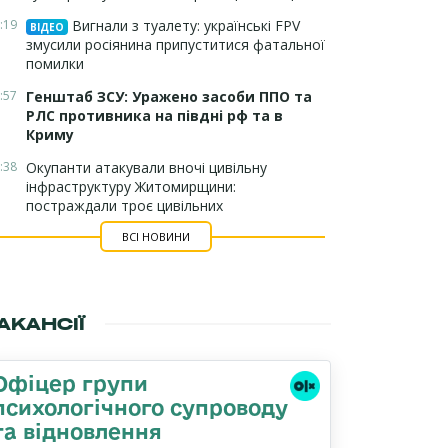
:19
Вигнали з туалету: українські FPV
ВІДЕО
змусили росіянина припуститися фатальної
помилки
:57
Генштаб ЗСУ: Уражено засоби ППО та
РЛС противника на півдні рф та в
Криму
:38
Окупанти атакували вночі цивільну
інфраструктуру Житомирщини:
постраждали троє цивільних
ВСІ НОВИНИ
АКАНСІЇ
Офіцер групи
психологічного супроводу
та відновлення