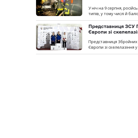
У ніч на 9 серпня, росій
типів, у тому числі й бал
Представниця ЗСУ 
Європи зі скелелаз
Представниця Збройних 
Європи зі скелелазіння у