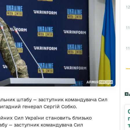
12
11
11
В
льник штабу — заступник командувача Сил
игадний генерал Сергій Собко.
ойних Сил України становить близько
табу — заступник командувача Сил