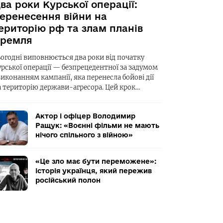
ва роки Курської операції:
еренесення війни на
ериторію рф та злам планів
ремля
ьогодні виповнюється два роки від початку
урської операції — безпрецедентної за задумом
виконанням кампанії, яка перенесла бойові дії
а територію держави-агресора. Цей крок…
Актор і офіцер Володимир
Ращук: «Воєнні фільми не мають
нічого спільного з війною»
«Це зло має бути переможене»:
історія українця, який пережив
російський полон