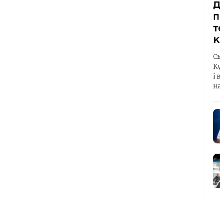
Д
п
т
К
С
К
і 
н