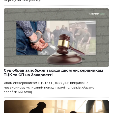
Суд обрав запобіжні заходи двом екскерівникам
ТЦК та СП на Закарпатті
Двом екскерівникам ТЦК та СП, яких ДБР викрило на
незаконному «списанні» понад тисячі чоловіків, обрано
запобіжний захід.