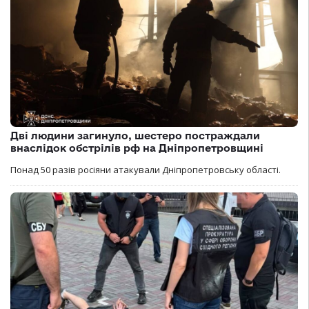
Дві людини загинуло, шестеро постраждали
внаслідок обстрілів рф на Дніпропетровщині
Понад 50 разів росіяни атакували Дніпропетровську області.