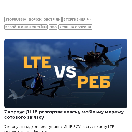
STOPRUSSIA
ВОРОЖІ ОБСТРІЛИ
ВТОРГНЕННЯ РФ
ЗБРОЙНІ СИЛИ УКРАЇНИ
ППО
ХРОНІКА ОБОРОНИ
7 корпус ДШВ розгортає власну мобільну мережу
сотового зв’язку
7 корпус швидкого реагування ДШВ ЗСУ тестує власну LTE-
мережу на лінії фронту.