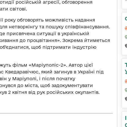
тидії російській агресії, обговорення
ти світові.
дії року обговорять можливість надання
для нетворкінгу та пошуку співфінансування.
де присвячена ситуації в українській
виживання до процвітання». Зокрема йтиметься
е об’єднатися, щоб підтримати індустрію
уть фільм «Маріуполіс-2». Автор цієї
Кведаравічюс, який загинув в Україні під
ін у Маріуполі, і після початку
нувся до міста, щоб задокументувати
ув 2 квітня від рук російських окупантів.