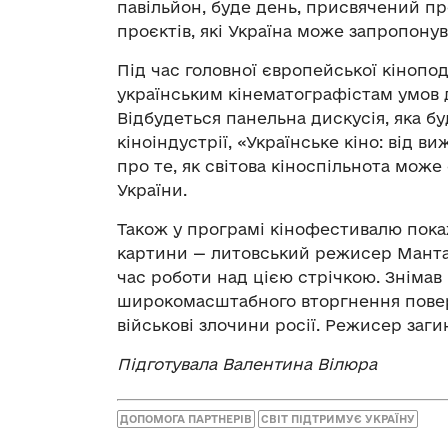
павільйон, буде день, присвячений про
проєктів, які Україна може запропонува
Під час головної європейської кінопо
українським кінематографістам умов 
Відбудеться панельна дискусія, яка бу
кіноіндустрії, «Українське кіно: від 
про те, як світова кіноспільнота мож
України.
Також у програмі кінофестивалю покаж
картини — литовський режисер Мантас 
час роботи над цією стрічкою. Знімав в
широкомасштабного вторгнення повер
військові злочини росії. Режисер загин
Підготувала Валентина Вілюра
ДОПОМОГА ПАРТНЕРІВ
СВІТ ПІДТРИМУЄ УКРАЇНУ