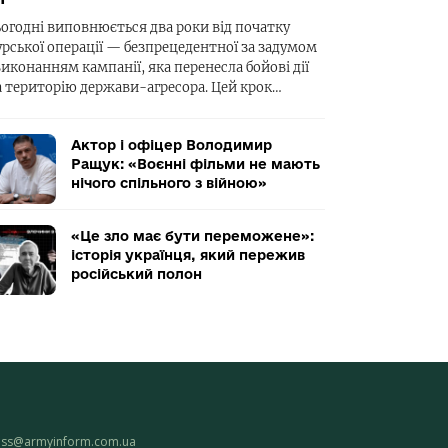
ьогодні виповнюється два роки від початку
урської операції — безпрецедентної за задумом
виконанням кампанії, яка перенесла бойові дії
а територію держави-агресора. Цей крок…
Актор і офіцер Володимир
Ращук: «Воєнні фільми не мають
нічого спільного з війною»
«Це зло має бути переможене»:
історія українця, який пережив
російський полон
ess@armyinform.com.ua