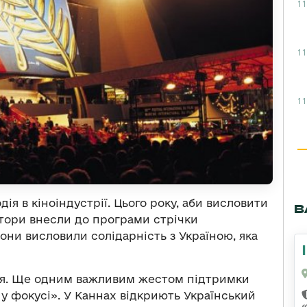
11
11
11
я в кіноіндустрії. Цього року, аби висловити
В
атори внесли до програми стрічки
вони висловили солідарність з Україною, яка
ня. Ще одним важливим жестом підтримки
 у фокусі». У Каннах відкриють Український