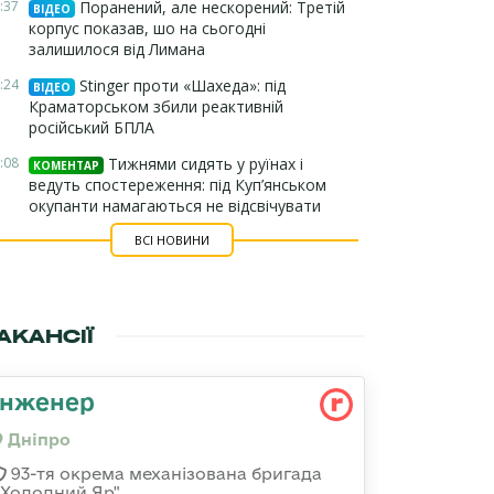
:37
Поранений, але нескорений: Третій
ВІДЕО
корпус показав, шо на сьогодні
залишилося від Лимана
:24
Stinger проти «Шахеда»: під
ВІДЕО
Краматорськом збили реактивній
російський БПЛА
:08
Тижнями сидять у руїнах і
КОМЕНТАР
ведуть спостереження: під Куп’янськом
окупанти намагаються не відсвічувати
ВСІ НОВИНИ
АКАНСІЇ
Інженер
Дніпро
93-тя окрема механізована бригада
«Холодний Яр"