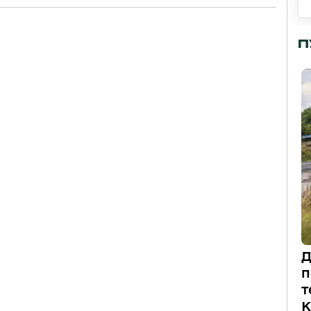
П
Д
п
т
К