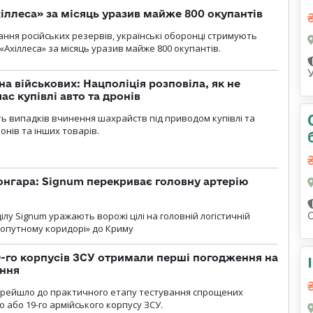
іллеса» за місяць уразив майже 800 окупантів
ння російських резервів, українські оборонці стримують
«Ахіллеса» за місяць уразив майже 800 окупантів.
а військових: Нацполіція розповіла, як не
ас купівлі авто та дронів
сть випадків вчинення шахрайств під приводом купівлі та
онів та інших товарів.
онгара: Signum перекриває головну артерію
лу Signum уражають ворожі цілі на головній логістичній
ухопутному коридорі» до Криму
19-го корпусів ЗСУ отримали перші погодження на
ення
ерейшло до практичного етапу тестування спрощених
 або 19-го армійського корпусу ЗСУ.