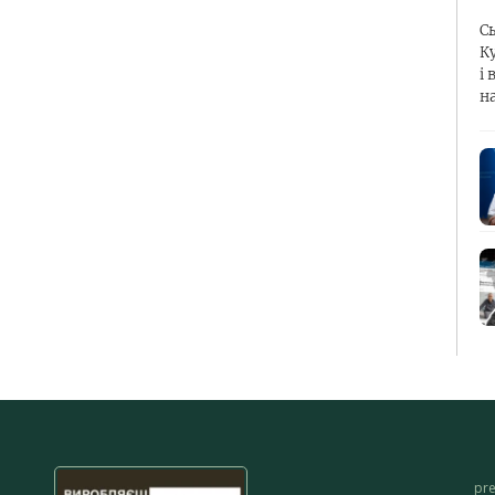
С
К
і 
н
pr