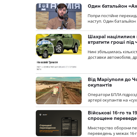
Один батальйон «Ах
Попри постійне перекида
наступ. Один батальйон 
Шахраї націлилися н
втратити гроші під ч
Нині збільшилась кількі
доставки автомобілів, др
Від Маріуполя до Ч
окупантів
Оператори БПЛА підрозді
артерії окупантів на «с
Військові 16-го та 
спрощене перевед
Міністерство оборони п
переведень у межах 16-го