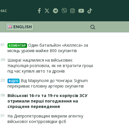
НАС
ENGLISH
:51
Один батальйон «Ахіллеса» за
КОМЕНТАР
місяць уразив майже 800 окупантів
:39
Шахраї націлилися на військових:
Нацполіція розповіла, як не втратити гроші
під час купівлі авто та дронів
:23
Від Маріуполя до Чонгара: Signum
ВІДЕО
перекриває головну артерію окупантів
:06
Військові 16-го та 19-го корпусів ЗСУ
отримали перші погодження на
спрощене переведення
:51
На Дніпропетровщині викрили агентку
військової контррозвідки фсб