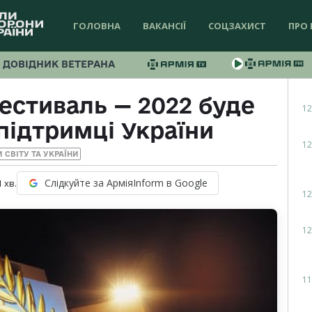
ГОЛОВНА
ВАКАНСІЇ
СОЦЗАХИСТ
ПРО 
ДОВІДНИК ВЕТЕРАНА
естиваль — 2022 буде
12
підтримці України
12
 СВІТУ ТА УКРАЇНИ
Слідкуйте за АрміяInform в Google
1
хв.
12
12
11