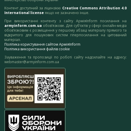
Контент доступний за ліцензією
Creative Commons Attribution 4.0
International license
якщо не зазначено інше.
При використанні контенту з сайту АрміяInform посилання на
armyinform.com.ua
обов’язкове. Для суб’єктів у сфері онлайн-медіа
обов’язковим є розміщення у першому абзаці матеріалу прямого та
відкритого для пошукових систем гіперпосилання на цитований
матеріал.
Політика користування сайтом АрміяInform
Політика використання файлів cookie
Зауваження та пропозиції по роботі сайту надсилайте на адресу:
webmaster@armyinform.com.ua