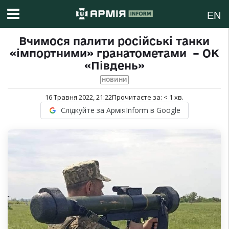
EN
Вчимося палити російські танки
«імпортними» гранатометами – ОК
«Південь»
НОВИНИ
16 Травня 2022, 21:22
Прочитаєте за:
< 1
хв.
Слідкуйте за АрміяInform в Google