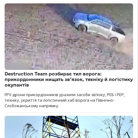
Destruction Team розбирає тил ворога:
прикордонники нищать зв’язок, техніку й логістику
окупантів
FPV-дрони прикордонників уразили засоби зв’язку, РЕБ і РЕР,
техніку, укриття та логістичний хаб ворога на Північно-
Слобожанському напрямку.