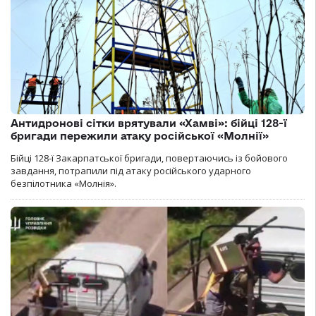
Антидронові сітки врятували «Хамві»: бійці 128-ї
бригади пережили атаку російської «Молнії»
Бійці 128-ї Закарпатської бригади, повертаючись із бойового
завдання, потрапили під атаку російського ударного
безпілотника «Молнія».