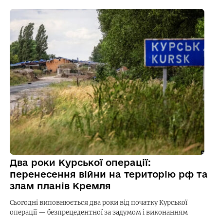
Два роки Курської операції:
перенесення війни на територію рф та
злам планів Кремля
Сьогодні виповнюється два роки від початку Курської
операції — безпрецедентної за задумом і виконанням