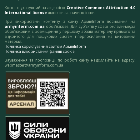
Контент доступний за ліцензією
Creative Commons Attribution 4.0
International license
якщо не зазначено інше.
При використанні контенту з сайту АрміяInform посилання на
armyinform.com.ua
обов’язкове. Для суб’єктів у сфері онлайн-медіа
обов’язковим є розміщення у першому абзаці матеріалу прямого та
відкритого для пошукових систем гіперпосилання на цитований
матеріал.
Політика користування сайтом АрміяInform
Політика використання файлів cookie
Зауваження та пропозиції по роботі сайту надсилайте на адресу:
webmaster@armyinform.com.ua