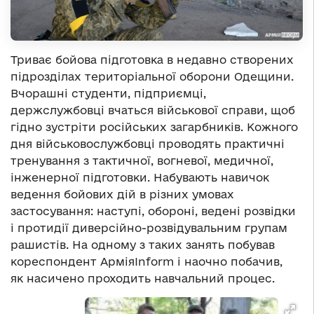
Триває бойова підготовка в недавно створених
підрозділах територіальної оборони Одещини.
Вчорашні студенти, підприємці,
держслужбовці вчаться військової справи, щоб
гідно зустріти російських загарбників. Кожного
дня військовослужбовці проводять практичні
тренування з тактичної, вогневої, медичної,
інженерної підготовки. Набувають навичок
ведення бойових дій в різних умовах
застосування: наступі, обороні, ведені розвідки
і протидії диверсійно-розвідувальним групам
рашистів. На одному з таких занять побував
кореспондент АрміяInform і наочно побачив,
як насичено проходить навчальний процес.