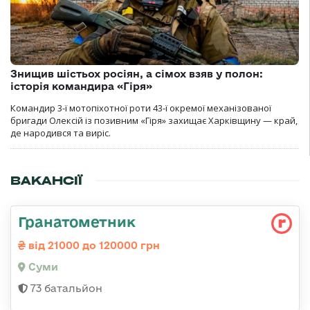
Знищив шістьох росіян, а сімох взяв у полон:
історія командира «Гіря»
Командир 3-ї мотопіхотної роти 43-ї окремої механізованої
бригади Олексій із позивним «Гіря» захищає Харківщину — край,
де народився та виріс.
ВАКАНСІЇ
Гранатометник
від 21000 до 120000 грн
Суми
73 батальйон