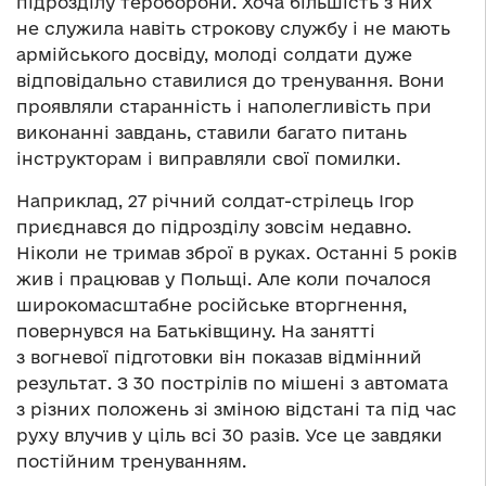
підрозділу тероборони. Хоча більшість з них
не служила навіть строкову службу і не мають
армійського досвіду, молоді солдати дуже
відповідально ставилися до тренування. Вони
проявляли старанність і наполегливість при
виконанні завдань, ставили багато питань
інструкторам і виправляли свої помилки.
Наприклад, 27 річний солдат-стрілець Ігор
приєднався до підрозділу зовсім недавно.
Ніколи не тримав зброї в руках. Останні 5 років
жив і працював у Польщі. Але коли почалося
широкомасштабне російське вторгнення,
повернувся на Батьківщину. На занятті
з вогневої підготовки він показав відмінний
результат. З 30 пострілів по мішені з автомата
з різних положень зі зміною відстані та під час
руху влучив у ціль всі 30 разів. Усе це завдяки
постійним тренуванням.