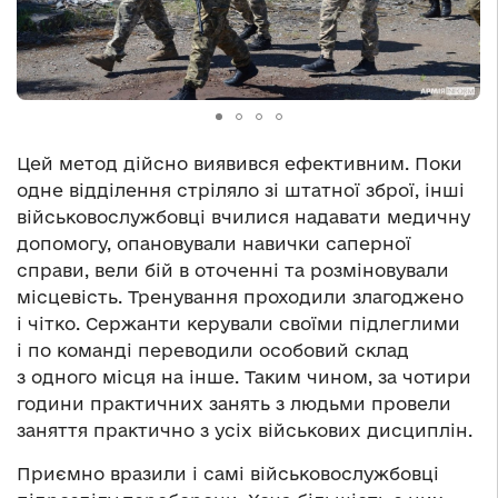
Цей метод дійсно виявився ефективним. Поки
одне відділення стріляло зі штатної зброї, інші
військовослужбовці вчилися надавати медичну
допомогу, опановували навички саперної
справи, вели бій в оточенні та розміновували
місцевість. Тренування проходили злагоджено
і чітко. Сержанти керували своїми підлеглими
і по команді переводили особовий склад
з одного місця на інше. Таким чином, за чотири
години практичних занять з людьми провели
заняття практично з усіх військових дисциплін.
Приємно вразили і самі військовослужбовці