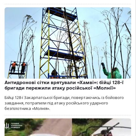
Антидронові сітки врятували «Хамві»: бійці 128-ї
бригади пережили атаку російської «Молнії»
Бійці 128-ї Закарпатської бригади, повертаючись із бойового
завдання, потрапили під атаку російського ударного
безпілотника «Молнія».