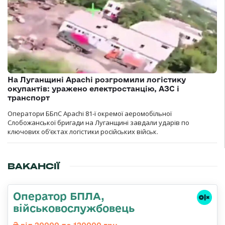
На Луганщині Apachi розгромили логістику
окупантів: уражено електростанцію, АЗС і
транспорт
Оператори ББпС Apachi 81-ї окремої аеромобільної
Слобожанської бригади на Луганщині завдали ударів по
ключових об’єктах логістики російських військ.
ВАКАНСІЇ
Оператор БПЛА,
військовослужбовець