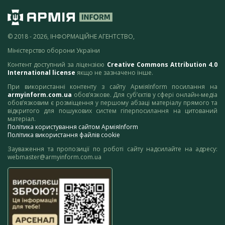
© 2018 - 2026, ІНФОРМАЦІЙНЕ АГЕНТСТВО,
Міністерство оборони України
Контент доступний за ліцензією
Creative Commons Attribution 4.0
International license
якщо не зазначено інше.
При використанні контенту з сайту АрміяInform посилання на
armyinform.com.ua
обов’язкове. Для суб’єктів у сфері онлайн-медіа
обов’язковим є розміщення у першому абзаці матеріалу прямого та
відкритого для пошукових систем гіперпосилання на цитований
матеріал.
Політика користування сайтом АрміяInform
Політика використання файлів cookie
Зауваження та пропозиції по роботі сайту надсилайте на адресу:
webmaster@armyinform.com.ua