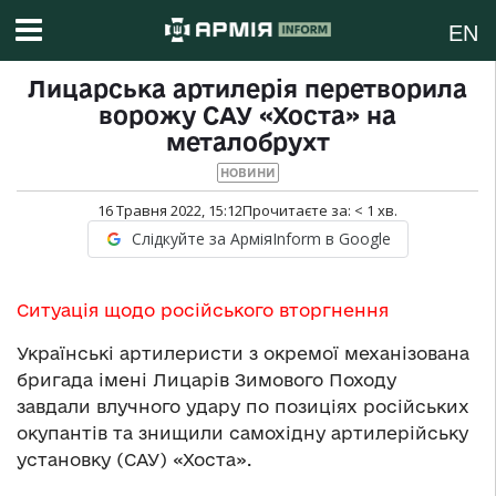
EN
Лицарська артилерія перетворила
ворожу САУ «Хоста» на
металобрухт
НОВИНИ
16 Травня 2022, 15:12
Прочитаєте за:
< 1
хв.
Слідкуйте за АрміяInform в Google
Ситуація щодо російського вторгнення
Українські артилеристи з окремої механізована
бригада імені Лицарів Зимового Походу
завдали влучного удару по позиціях російських
окупантів та знищили самохідну артилерійську
установку (САУ) «Хоста».