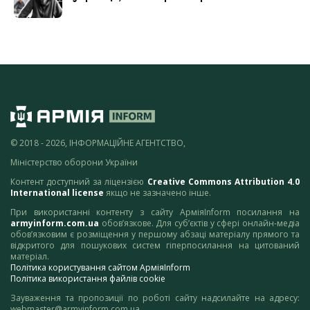
© 2018 - 2026, ІНФОРМАЦІЙНЕ АГЕНТСТВО,
Міністерство оборони України
Контент доступний за ліцензією
Creative Commons Attribution 4.0
International license
якщо не зазначено інше.
При використанні контенту з сайту АрміяInform посилання на
armyinform.com.ua
обов’язкове. Для суб’єктів у сфері онлайн-медіа
обов’язковим є розміщення у першому абзаці матеріалу прямого та
відкритого для пошукових систем гіперпосилання на цитований
матеріал.
Політика користування сайтом АрміяInform
Політика використання файлів cookie
Зауваження та пропозиції по роботі сайту надсилайте на адресу:
webmaster@armyinform.com.ua