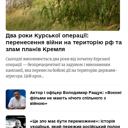
Два роки Курської операції:
перенесення війни на територію рф та
злам планів Кремля
Сьогодні виповнюється два роки від початку Курської
операції — безпрецедентної за задумом і виконанням
кампанії, яка перенесла бойові дії на територію держави-
агресора. Цей крок…
Актор і офіцер Володимир Ращук: «Воєнні
фільми не мають нічого спільного з
війною»
«Це зло має бути переможене»: історія
українця, який пережив російський полон