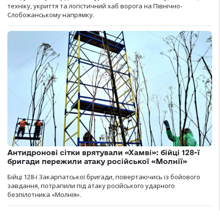
техніку, укриття та логістичний хаб ворога на Північно-
Слобожанському напрямку.
Антидронові сітки врятували «Хамві»: бійці 128-ї
бригади пережили атаку російської «Молнії»
Бійці 128-ї Закарпатської бригади, повертаючись із бойового
завдання, потрапили під атаку російського ударного
безпілотника «Молнія».