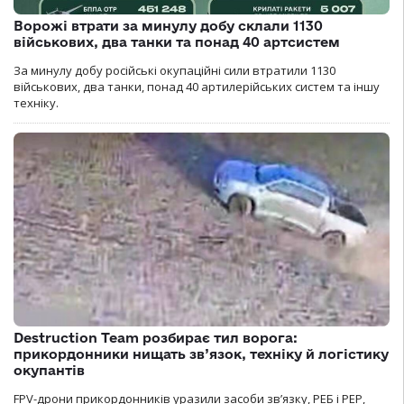
Ворожі втрати за минулу добу склали 1130
військових, два танки та понад 40 артсистем
За минулу добу російські окупаційні сили втратили 1130
військових, два танки, понад 40 артилерійських систем та іншу
техніку.
Destruction Team розбирає тил ворога:
прикордонники нищать зв’язок, техніку й логістику
окупантів
FPV-дрони прикордонників уразили засоби зв’язку, РЕБ і РЕР,