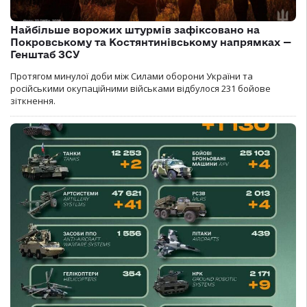
Найбільше ворожих штурмів зафіксовано на
Покровському та Костянтинівському напрямках —
Генштаб ЗСУ
Протягом минулої доби між Силами оборони України та
російськими окупаційними військами відбулося 231 бойове
зіткнення.