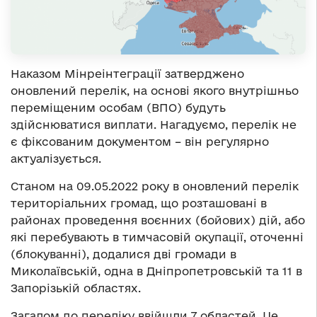
Наказом Мінреінтеграції затверджено
оновлений перелік, на основі якого внутрішньо
переміщеним особам (ВПО) будуть
здійснюватися виплати. Нагадуємо, перелік не
є фіксованим документом – він регулярно
актуалізується.
Станом на 09.05.2022 року в оновлений перелік
територіальних громад, що розташовані в
районах проведення воєнних (бойових) дій, або
які перебувають в тимчасовій окупації, оточенні
(блокуванні), додалися дві громади в
Миколаївській, одна в Дніпропетровській та 11 в
Запорізькій областях.
Загалом до переліку ввійшли 7 областей. Це