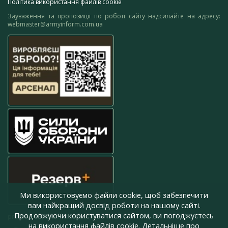
Політика використання файлів cookie
Зауваження та пропозиції по роботі сайту надсилайте на адресу:
webmaster@armyinform.com.ua
Ми використовуємо файли cookie, щоб забезпечити
вам найкращий досвід роботи на нашому сайті.
Продовжуючи користуватися сайтом, ви погоджуєтесь
press@armyinform.com.ua
на використання файлів cookie. Детальніше про