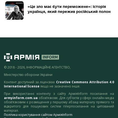
«Це зло має бути переможене»: історія
українця, який пережив російський полон
© 2018 - 2026, ІНФОРМАЦІЙНЕ АГЕНТСТВО,
Міністерство оборони України
Контент доступний за ліцензією
Creative Commons Attribution 4.0
International license
якщо не зазначено інше.
При використанні контенту з сайту АрміяInform посилання на
armyinform.com.ua
обов’язкове. Для суб’єктів у сфері онлайн-медіа
обов’язковим є розміщення у першому абзаці матеріалу прямого та
відкритого для пошукових систем гіперпосилання на цитований
матеріал.
Політика користування сайтом АрміяInform