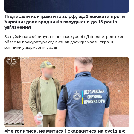
Підписали контракти із зс рф, щоб воювати проти
України: двох зрадників засуджено до 15 років
ув’язнення
За публічного обвинувачення прокурорів Дніпропетровської
обласної прокуратури суд визнав двох громадян України
винними у державній зраді.
«Не голитися, не митися і скаржитися на сусідів»: