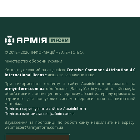
© 2018 - 2026, ІНФОРМАЦІЙНЕ АГЕНТСТВО,
Міністерство оборони України
Контент доступний за ліцензією
Creative Commons Attribution 4.0
International license
якщо не зазначено інше.
При використанні контенту з сайту АрміяInform посилання на
armyinform.com.ua
обов’язкове. Для суб’єктів у сфері онлайн-медіа
обов’язковим є розміщення у першому абзаці матеріалу прямого та
відкритого для пошукових систем гіперпосилання на цитований
матеріал.
Політика користування сайтом АрміяInform
Політика використання файлів cookie
Зауваження та пропозиції по роботі сайту надсилайте на адресу:
webmaster@armyinform.com.ua