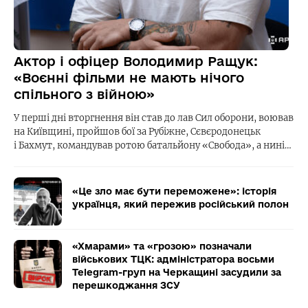
Актор і офіцер Володимир Ращук:
«Воєнні фільми не мають нічого
спільного з війною»
У перші дні вторгнення він став до лав Сил оборони, воював
на Київщині, пройшов бої за Рубіжне, Сєвєродонецьк
і Бахмут, командував ротою батальйону «Свобода», а нині…
«Це зло має бути переможене»: історія
українця, який пережив російський полон
«Хмарами» та «грозою» позначали
військових ТЦК: адміністратора восьми
Telegram-груп на Черкащині засудили за
перешкоджання ЗСУ