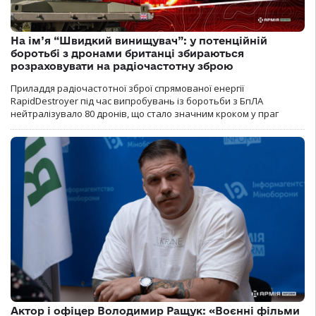
На ім’я “Швидкий винищувач”: у потенційній
боротьбі з дронами британці збираються
розраховувати на радіочастотну зброю
Приладдя радіочастотної зброї спрямованої енергії
RapidDestroyer під час випробувань із боротьби з БпЛА
нейтралізувало 80 дронів, що стало значним кроком у праг
Актор і офіцер Володимир Ращук: «Воєнні фільми