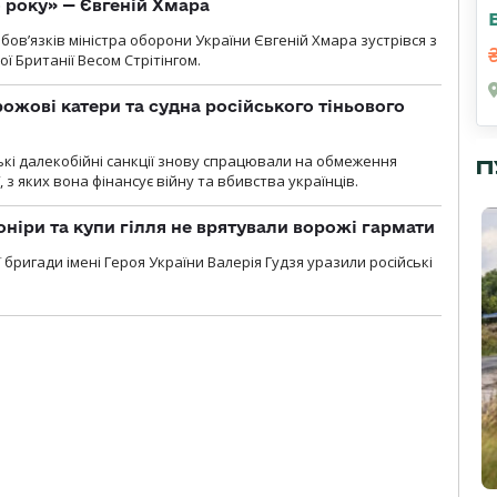
о року» — Євгеній Хмара
ов’язків міністра оборони України Євгеній Хмара зустрівся з
ї Британії Весом Стрітінгом.
рожові катери та судна російського тіньового
ські далекобійні санкції знову спрацювали на обмеження
П
, з яких вона фінансує війну та вбивства українців.
оніри та купи гілля не врятували ворожі гармати
ї бригади імені Героя України Валерія Гудзя уразили російські