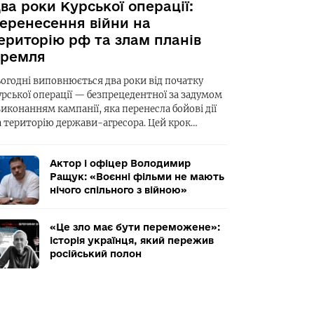
ва роки Курської операції:
еренесення війни на
ериторію рф та злам планів
ремля
ьогодні виповнюється два роки від початку
урської операції — безпрецедентної за задумом
виконанням кампанії, яка перенесла бойові дії
а територію держави-агресора. Цей крок…
Актор і офіцер Володимир
Ращук: «Воєнні фільми не мають
нічого спільного з війною»
«Це зло має бути переможене»:
історія українця, який пережив
російський полон