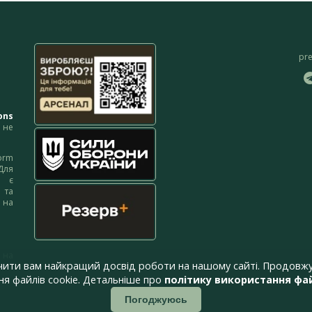
pr
ons
не
orm
Для
м є
 та
 на
 на
чити вам найкращий досвід роботи на нашому сайті. Продовжу
я файлів cookie. Детальніше про
політику використання фай
Погоджуюсь