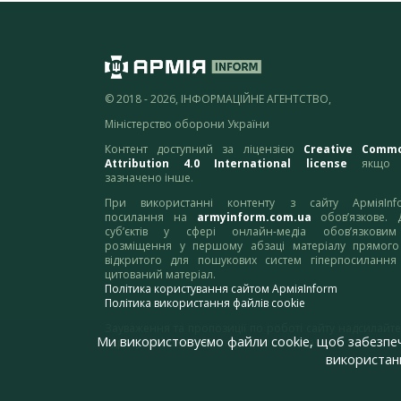
© 2018 - 2026, ІНФОРМАЦІЙНЕ АГЕНТСТВО,
Міністерство оборони України
Контент доступний за ліцензією
Creative Comm
Attribution 4.0 International license
якщо 
зазначено інше.
При використанні контенту з сайту АрміяInf
посилання на
armyinform.com.ua
обов’язкове. 
суб’єктів у сфері онлайн-медіа обов’язкови
розміщення у першому абзаці матеріалу прямого
відкритого для пошукових систем гіперпосилання
цитований матеріал.
Політика користування сайтом АрміяInform
Політика використання файлів cookie
Зауваження та пропозиції по роботі сайту надсилайте
Ми використовуємо файли cookie, щоб забезпе
адресу:
webmaster@armyinform.com.ua
використанн