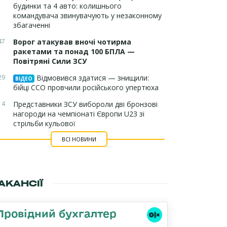
будинки та 4 авто: колишнього
командувача звинувачують у незаконному
збагаченні
47
Ворог атакував вночі чотирма
ракетами та понад 100 БПЛА —
Повітряні Сили ЗСУ
29
Відмовився здатися — знищили:
ВІДЕО
бійці ССО провчили російського упертюха
14
Представники ЗСУ вибороли дві бронзові
нагороди на чемпіонаті Європи U23 зі
стрільби кульової
ВСІ НОВИНИ
АКАНСІЇ
Провідний бухгалтер