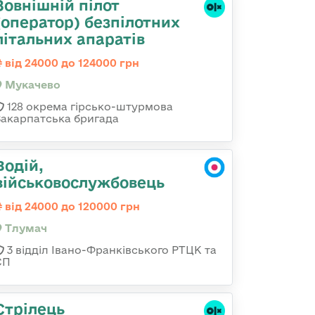
Зовнішній пілот
(оператор) безпілотних
літальних апаратів
від 24000 до 124000 грн
Мукачево
128 окрема гірсько-штурмова
Закарпатська бригада
Водій,
військовослужбовець
від 24000 до 120000 грн
Тлумач
3 відділ Івано-Франківського РТЦК та
СП
Стрілець