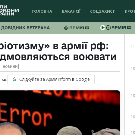
ГОЛОВНА
ВАКАНСІЇ
СОЦЗАХИСТ
ПРО 
ДОВІДНИК ВЕТЕРАНА
ріотизму» в армії рф:
11
відмовляються воювати
НОВИНИ
10
Слідкуйте за АрміяInform в Google
1
хв.
10
10
10