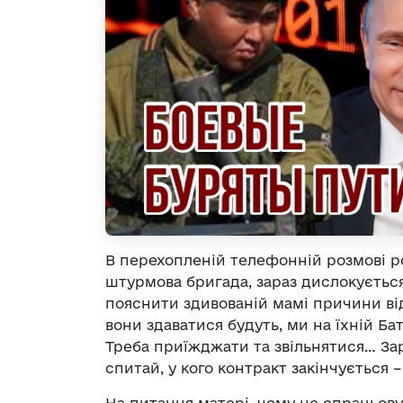
В перехопленій телефонній розмові ро
штурмова бригада, зараз дислокується
пояснити здивованій мамі причини від
вони здаватися будуть, ми на їхній Бат
Треба приїжджати та звільнятися… Зар
спитай, у кого контракт закінчується 