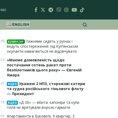
НАС
ENGLISH
:08
Тижнями сидять у руїнах і
КОМЕНТАР
ведуть спостереження: під Куп’янськом
окупанти намагаються не відсвічувати
:54
«Маємо домовленість щодо
постачання сотень ракет проти
безпілотників цього року» — Євгеній
Хмара
:37
Уражені 2 НПЗ, сторожові катери
ВІДЕО
та судна російського тіньового флоту
— Президент
:18
«Д-30» — вбита: капоніри та купи
ВІДЕО
гілля не врятували ворожі гармати
:03
Апартаменти в Буковелі, 9 квартир, 3