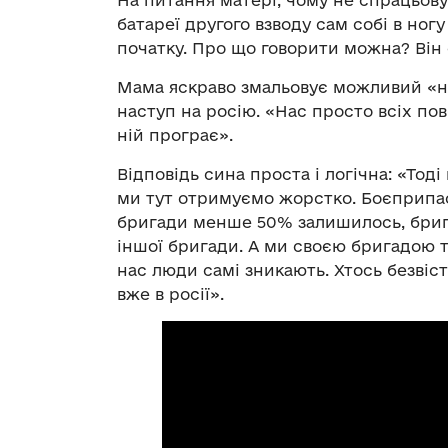
На питання матері, чому не спрацьову
батареї другого взводу сам собі в ног
початку. Про що говорити можна? Він 
Мама яскраво змальовує можливий «на
наступ на росію. «Нас просто всіх пов
ній програє».
Відповідь сина проста і логічна: «Тод
ми тут отримуємо жорстко. Боєприпасі
бригади менше 50% залишилось, бриг
іншої бригади. А ми своєю бригадою т
нас люди самі зникають. Хтось безвісти
вже в росії».