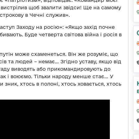
є «патріотизм», відповідає: «Командир моєї
у вистрілив щоб звалити звідси! Ще на самому
строкову в Чечні служив».
ступ Заходу на росію»: «Якщо захід почне
бивають. Буде четверта світова війна і росія в
і путін може схаменеться. Він же розуміє, що
в та людей – немає… Згідно уставу, якщо від
аду виводять або прикомандировують до
ак і воюємо. Тільки народу менше стає… У
 зник, хтось в полоні, хтось ховається, хтось