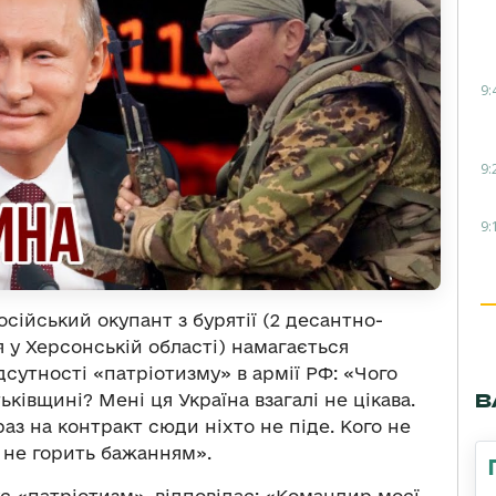
9:
9:
9:
сійський окупант з бурятії (2 десантно-
 у Херсонській області) намагається
сутності «патріотизму» в армії РФ: «Чого
В
ьківщині? Мені ця Україна взагалі не цікава.
аз на контракт сюди ніхто не піде. Кого не
– не горить бажанням».