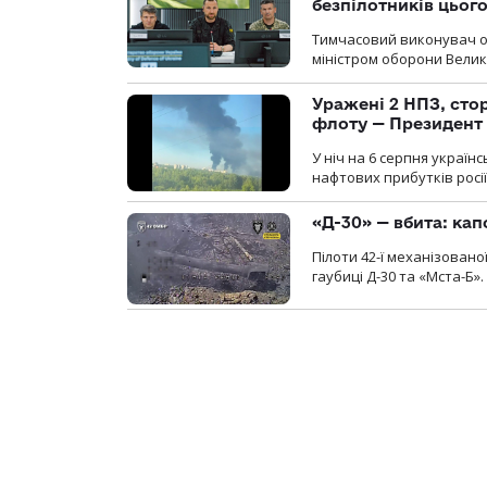
безпілотників цьог
Тимчасовий виконувач об
міністром оборони Велико
Уражені 2 НПЗ, сто
флоту — Президент
У ніч на 6 серпня україн
нафтових прибутків росії
«Д-30» — вбита: кап
Пілоти 42-ї механізовано
гаубиці Д-30 та «Мста-Б».