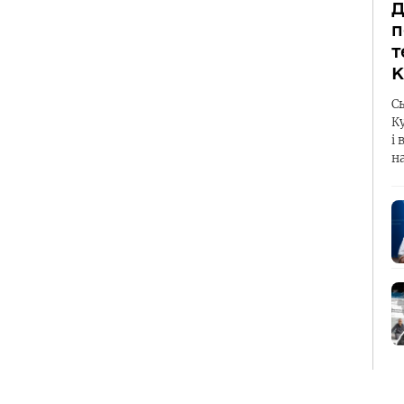
Д
п
т
К
С
К
і 
н