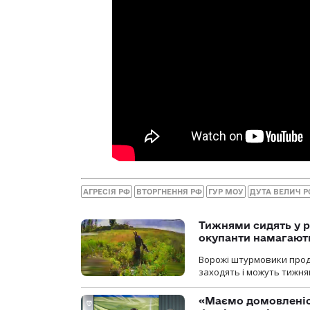
АГРЕСІЯ РФ
ВТОРГНЕННЯ РФ
ГУР МОУ
ДУТА ВЕЛИЧ Р
Тижнями сидять у р
окупанти намагають
Ворожі штурмовики продо
заходять і можуть тижням
«Маємо домовленіс