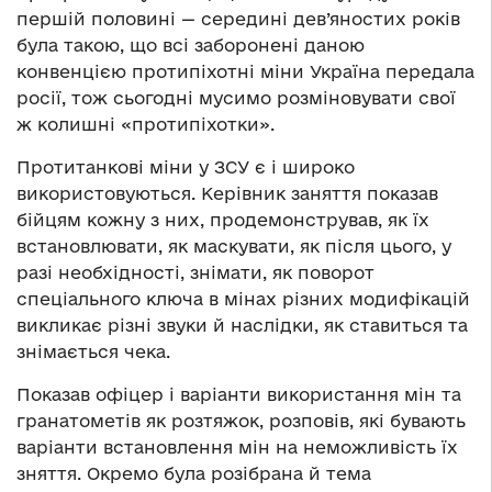
першій половині — середині дев’яностих років
була такою, що всі заборонені даною
конвенцією протипіхотні міни Україна передала
росії, тож сьогодні мусимо розміновувати свої
ж колишні «протипіхотки».
Протитанкові міни у ЗСУ є і широко
використовуються. Керівник заняття показав
бійцям кожну з них, продемонстрував, як їх
встановлювати, як маскувати, як після цього, у
разі необхідності, знімати, як поворот
спеціального ключа в мінах різних модифікацій
викликає різні звуки й наслідки, як ставиться та
знімається чека.
Показав офіцер і варіанти використання мін та
гранатометів як розтяжок, розповів, які бувають
варіанти встановлення мін на неможливість їх
зняття. Окремо була розібрана й тема