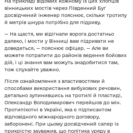
На прикладі відомих кожному із цих хлопців
вінницьких мостів через Південний Буг
досвідчений інженер пояснює, скільки тротилу
й метрів шнура потрібно для підриву.
— На щастя, ми відігнали ворога достатньо
далеко, і мости у Вінниці вам підривати не
доведеться, — пояснює офіцер. — Але ви
можете потрапити до районів ведення бойових
дій, і ці знання вам можуть знадобитися там,
тож слухайте уважно.
Після ознайомлення з властивостями й
способами використання вибухових речовин,
детально зупинившись на тротилі й пластиді,
Олександр Володимирович перейшов до мін.
Протипіхотні в Україні, яка є підписантом
відповідного міжнародного договору,
заборонені. При цьому досвідчений сапер із
прикрістю зауважив, що політика уряду в