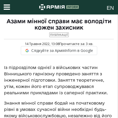
EN
Азами мінної справи має володіти
кожен захисник
ПУБЛІКАЦІЇ
14 Травня 2022, 13:08
Прочитаєте за:
3
хв.
Слідкуйте за АрміяInform в Google
Із підрозділом однієї з військових частин
Вінницького гарнізону проведено заняття з
інженерної підготовки. Заняття теоретичне,
утім, кожен його етап супроводжувався
реальними прикладами із саперної практики.
Знання мінної справи бодай на початковому
рівні в умовах сучасної війни необхідні будь-
якому військовослужбовцю, незалежно від його