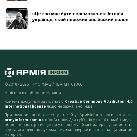
«Це зло має бути переможене»: історія
українця, який пережив російський полон
© 2018 - 2026, ІНФОРМАЦІЙНЕ АГЕНТСТВО,
Міністерство оборони України
Контент доступний за ліцензією
Creative Commons Attribution 4.0
International license
якщо не зазначено інше.
При використанні контенту з сайту АрміяInform посилання на
armyinform.com.ua
обов’язкове. Для суб’єктів у сфері онлайн-медіа
обов’язковим є розміщення у першому абзаці матеріалу прямого та
відкритого для пошукових систем гіперпосилання на цитований
матеріал.