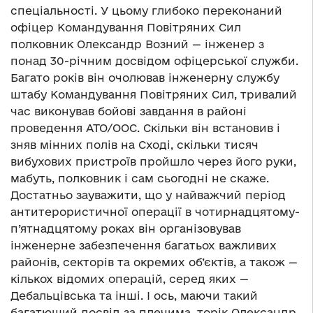
спеціальності. У цьому глибоко переконаний
офіцер Командування Повітряних Сил
полковник Олександр Возний — інженер з
понад 30-річним досвідом офіцерської служби.
Багато років він очолював інженерну службу
штабу Командування Повітряних Сил, тривалий
час виконував бойові завдання в районі
проведення АТО/ООС. Скільки він встановив і
зняв мінних полів на Cході, скільки тисяч
вибухових пристроїв пройшло через його руки,
мабуть, полковник і сам сьогодні не скаже.
Достатньо зауважити, що у найважчий період
антитерористичної операції в чотирнадцятому-
п’ятнадцятому роках він організовував
інженерне забезпечення багатьох важливих
районів, секторів та окремих об’єктів, а також —
кількох відомих операцій, серед яких —
Дебальцівська та інші. І ось, маючи такий
багатющий досвід за плечима, торік Олександр