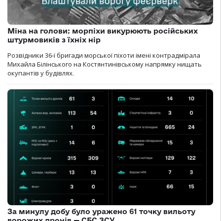
Міна на голови: морпіхи викурюють російських
штурмовиків з їхніх нір
Розвідники 36-ї бригади морської піхоти імені контрадмірала
Михайла Білінського на Костянтинівському напрямку нищать
окупантів у будівлях.
За минулу добу було уражено 61 точку вильоту
ворожих дронів — СБС ЗСУ