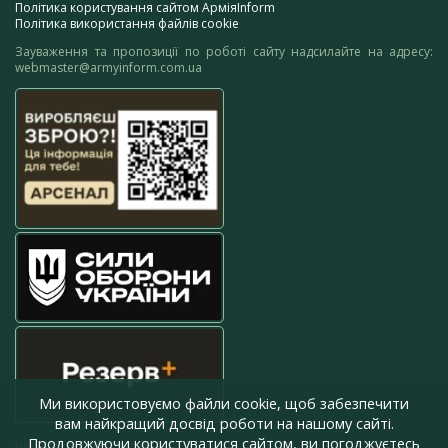
Політика користування сайтом АрміяInform
Політика використання файлів cookie
Зауваження та пропозиції по роботі сайту надсилайте на адресу:
webmaster@armyinform.com.ua
Ми використовуємо файли cookie, щоб забезпечити
вам найкращий досвід роботи на нашому сайті.
Продовжуючи користуватися сайтом, ви погоджуєтесь
press@armyinform.com.ua