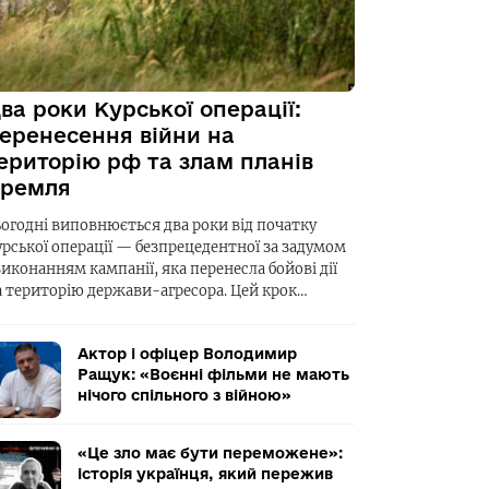
ва роки Курської операції:
еренесення війни на
ериторію рф та злам планів
ремля
ьогодні виповнюється два роки від початку
урської операції — безпрецедентної за задумом
виконанням кампанії, яка перенесла бойові дії
а територію держави-агресора. Цей крок…
Актор і офіцер Володимир
Ращук: «Воєнні фільми не мають
нічого спільного з війною»
«Це зло має бути переможене»:
історія українця, який пережив