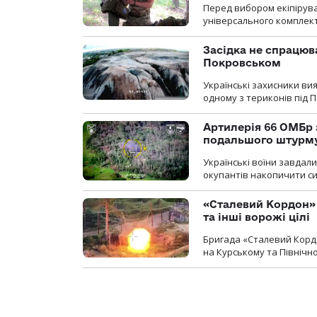
Перед вибором екіпірув
універсального комплекту,
Засідка не спрацюв
Покровськом
Українські захисники вия
одному з териконів під 
Артилерія 66 ОМБр 
подальшого штурм
Українські воїни завдал
окупантів накопичити с
«Сталевий Кордон»
та інші ворожі цілі
Бригада «Сталевий Кордо
на Курському та Північ