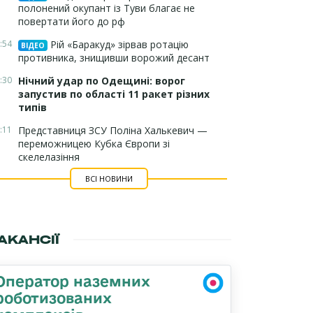
полонений окупант із Туви благає не
повертати його до рф
:54
Рій «Баракуд» зірвав ротацію
ВІДЕО
противника, знищивши ворожий десант
:30
Нічний удар по Одещині: ворог
запустив по області 11 ракет різних
типів
:11
Представниця ЗСУ Поліна Халькевич —
переможницею Кубка Європи зі
скелелазіння
ВСІ НОВИНИ
АКАНСІЇ
Оператор наземних
роботизованих