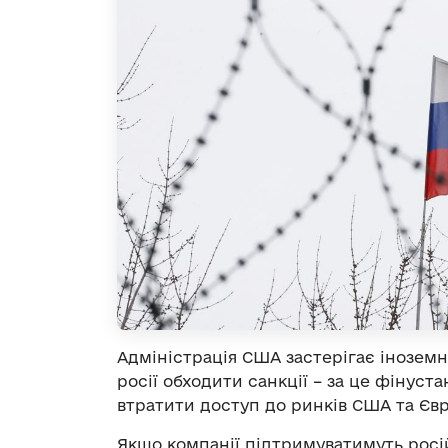
Адміністрація США застерігає інозем
росії обходити санкції – за це фінуст
втратити доступ до ринків США та Єв
Якщо компанії підтримуватимуть російс