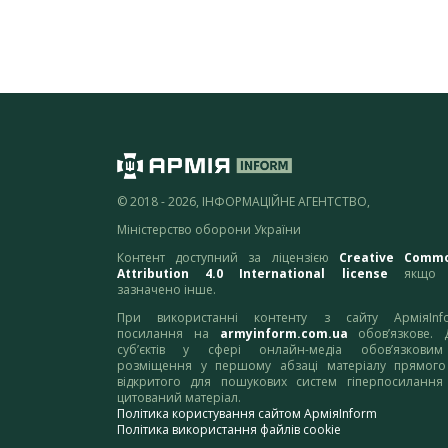
© 2018 - 2026, ІНФОРМАЦІЙНЕ АГЕНТСТВО,
Міністерство оборони України
Контент доступний за ліцензією
Creative Comm
Attribution 4.0 International license
якщо 
зазначено інше.
При використанні контенту з сайту АрміяInf
посилання на
armyinform.com.ua
обов’язкове. 
суб’єктів у сфері онлайн-медіа обов’язкови
розміщення у першому абзаці матеріалу прямого
відкритого для пошукових систем гіперпосилання
цитований матеріал.
Політика користування сайтом АрміяInform
Політика використання файлів cookie