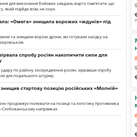
ання для виконання бойових завдань варто пам’ятати, що
 який підійде всім, не існує.
ала: «Омега» знищила ворожих «ждунів» під
вили та знищили ворожі дрони, які готували засідку на
Покровськом.
зірвала спробу росіян накопичити сили для
у
и удару по району зосередження росіян, зірвавши спробу
или для подальшого штурму.
 знищив стартову позицію російських «Молній»
н» продовжує полювати на позиції та логістику противника
но-Слобожанському напрямках.