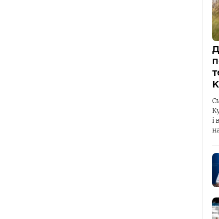
Д
п
т
К
С
К
і 
н