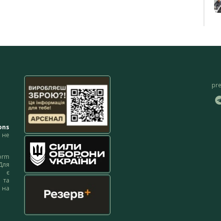
pr
ons
не
orm
Для
м є
 та
 на