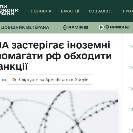
ГОЛОВНА
ВАКАНСІЇ
СОЦЗАХИСТ
ПРО 
ДОВІДНИК ВЕТЕРАНА
А застерігає іноземні
15
опомагати рф обходити
анкції
15
Слідкуйте за АрміяInform в Google
1
хв.
15
14
14