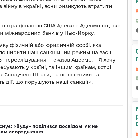
війну в Україні, вони ризикують втратити
іністра фінансів США Адевале Адеємо під час
и міжнародних банків у Нью-Йорку.
ку фізичній або юридичній особі, яка
 поширити наш санкційний режим на вас і
 переслідування, – сказав Адеємо. – Я хочу
бувають у країні, та іншим країнам, котрі,
в: Сполучені Штати, наші союзники та
ть дії, що порушують наші санкції».
снує: «Вуду» поділився досвідом, як не
ром спорядження