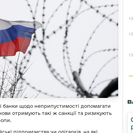
13
13
13
В
ні банки щодо неприпустимості допомагати
анови отримують такі ж санкції та ризикують
ропи.
ькі підприємства чи олігархів, на які