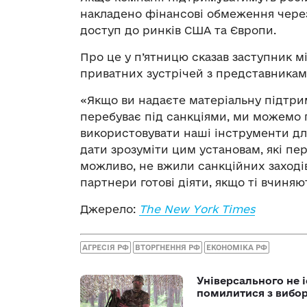
накладено фінансові обмеження через 
доступ до ринків США та Європи.
Про це у п’ятницю сказав заступник м
приватних зустрічей з представникам
«Якщо ви надаєте матеріальну підтрим
перебуває під санкціями, ми можемо
використовувати наші інструменти для
дати зрозуміти цим установам, які пере
можливо, не вжили санкційних заході
партнери готові діяти, якщо ті вчиняю
Джерело:
The New York Times
АГРЕСІЯ РФ
ВТОРГНЕННЯ РФ
ЕКОНОМІКА РФ
Універсального не і
помилитися з вибо