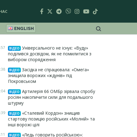
НАС
ENGLISH
:57
Універсального не існує: «Вуду»
ВІДЕО
поділився досвідом, як не помилитися з
вибором спорядження
:38
Засідка не спрацювала: «Омега»
ВІДЕО
знищила ворожих «ждунів» під
Покровськом
:04
Артилерія 66 ОМБр зірвала спробу
ВІДЕО
росіян накопичити сили для подальшого
штурму
:39
«Сталевий Кордон» знищив
ВІДЕО
стартову позицію російських «Молній» та
інші ворожі цілі
:11
«Ледь говорить російською»:
ВІДЕО