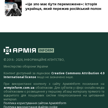
«Це зло має бути переможене»: історія
українця, який пережив російський полон
© 2018 - 2026, ІНФОРМАЦІЙНЕ АГЕНТСТВО,
Міністерство оборони України
Контент доступний за ліцензією
Creative Commons Attribution 4.0
International license
якщо не зазначено інше.
При використанні контенту з сайту АрміяInform посилання на
armyinform.com.ua
обов’язкове. Для суб’єктів у сфері онлайн-медіа
обов’язковим є розміщення у першому абзаці матеріалу прямого та
відкритого для пошукових систем гіперпосилання на цитований
матеріал.
Політика користування сайтом АрміяInform
Політика використання файлів cookie