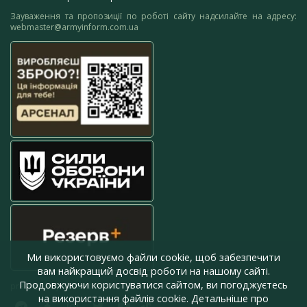
Зауваження та пропозиції по роботі сайту надсилайте на адресу:
webmaster@armyinform.com.ua
Ми використовуємо файли cookie, щоб забезпечити
вам найкращий досвід роботи на нашому сайті.
Продовжуючи користуватися сайтом, ви погоджуєтесь
press@armyinform.com.ua
на використання файлів cookie. Детальніше про