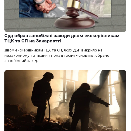
Суд обрав запобіжні заходи двом екскерівникам
ТЦК та СП на Закарпатті
Двом екскерівникам ТЦК та СП, яких ДБР викрило на
незаконному «списанні» понад тисячі чоловіків, обрано
запобіжний захід.