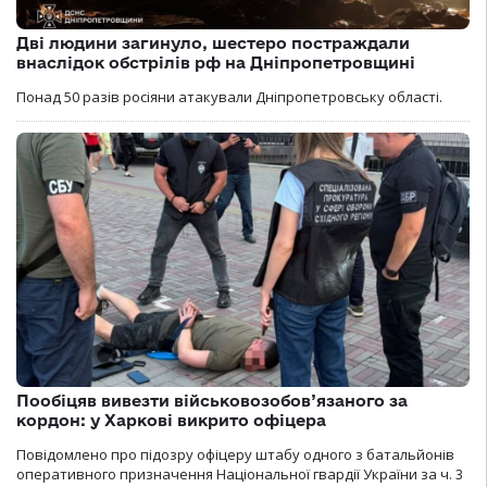
Дві людини загинуло, шестеро постраждали
внаслідок обстрілів рф на Дніпропетровщині
Понад 50 разів росіяни атакували Дніпропетровську області.
Пообіцяв вивезти військовозобов’язаного за
кордон: у Харкові викрито офіцера
Повідомлено про підозру офіцеру штабу одного з батальйонів
оперативного призначення Національної гвардії України за ч. 3