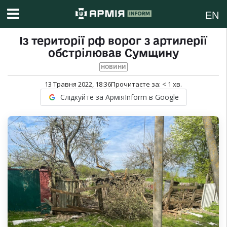
EN
Із території рф ворог з артилерії
обстрілював Сумщину
НОВИНИ
13 Травня 2022, 18:36
Прочитаєте за:
< 1
хв.
Слідкуйте за АрміяInform в Google