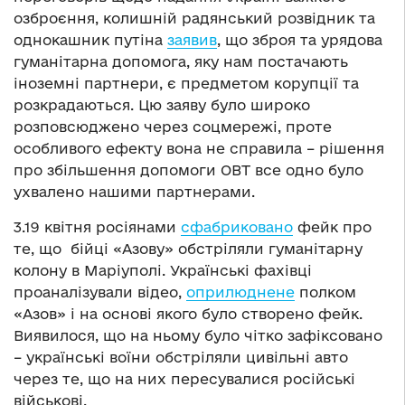
озброєння, колишній радянський розвідник та
однокашник путіна
заявив
, що зброя та урядова
гуманітарна допомога, яку нам постачають
іноземні партнери, є предметом корупції та
розкрадаються. Цю заяву було широко
розповсюджено через соцмережі, проте
особливого ефекту вона не справила – рішення
про збільшення допомоги ОВТ все одно було
ухвалено нашими партнерами.
3.19 квітня росіянами
сфабриковано
фейк про
те, що бійці «Азову» обстріляли гуманітарну
колону в Маріуполі. Українські фахівці
проаналізували відео,
оприлюднене
полком
«Азов» і на основі якого було створено фейк.
Виявилося, що на ньому було чітко зафіксовано
– українські воїни обстріляли цивільні авто
через те, що на них пересувалися російські
військові.