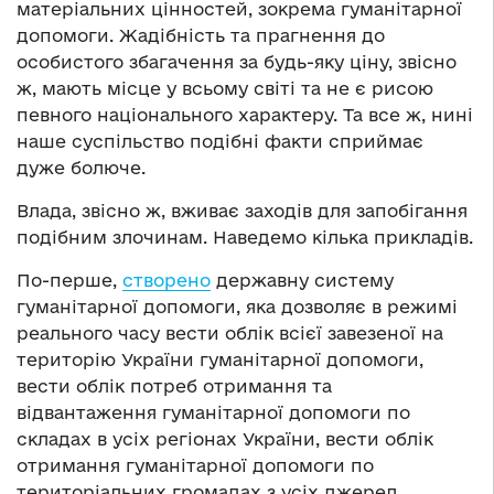
матеріальних цінностей, зокрема гуманітарної
допомоги. Жадібність та прагнення до
особистого збагачення за будь-яку ціну, звісно
ж, мають місце у всьому світі та не є рисою
певного національного характеру. Та все ж, нині
наше суспільство подібні факти сприймає
дуже болюче.
Влада, звісно ж, вживає заходів для запобігання
подібним злочинам. Наведемо кілька прикладів.
По-перше,
створено
державну систему
гуманітарної допомоги, яка дозволяє в режимі
реального часу вести облік всієї завезеної на
територію України гуманітарної допомоги,
вести облік потреб отримання та
відвантаження гуманітарної допомоги по
складах в усіх регіонах України, вести облік
отримання гуманітарної допомоги по
територіальних громадах з усіх джерел