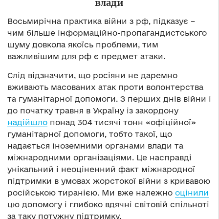
влади
Восьмирічна практика війни з рф, підказує –
чим більше інформаційно-пропагандистського
шуму довкола якоїсь проблеми, тим
важливішим для рф є предмет атаки.
Слід відзначити, що росіяни не даремно
вживають масованих атак проти волонтерства
та гуманітарної допомоги. З перших днів війни і
до початку травня в Україну із закордону
надійшло
понад 304 тисячі тонн «офіційної»
гуманітарної допомоги, тобто такої, що
надається іноземними органами влади та
міжнародними організаціями. Це насправді
унікальний і неоціненний факт міжнародної
підтримки в умовах жорстокої війни з кривавою
російською тиранією. Ми вже належно
оцінили
цю допомогу і глибоко вдячні світовій спільноті
за таку потужну підтримку.