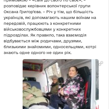
примовкою – «свій до свого по своє», –
розповідає керівник волонтерської групи
Оксана Григор’єва. – Річ у тім, що більшість
українців, які допомагають нашим воїнам на
передовій, працюють з конкретними
військовослужбовцями у конкретних
підрозділах. Як правило, така взаємодія
відбувається між родичами, друзями,
близькими знайомими, односельцями, котрі
знають одне одного не один рік.