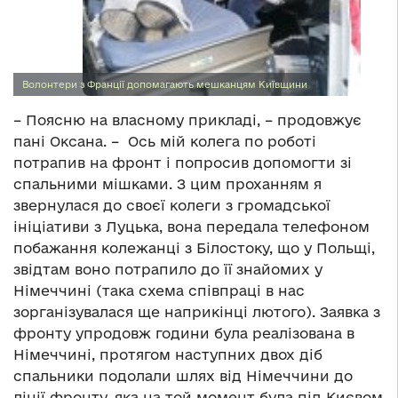
Волонтери з Франції допомагають мешканцям Київщини
– Поясню на власному прикладі, – продовжує
пані Оксана. – Ось мій колега по роботі
потрапив на фронт і попросив допомогти зі
спальними мішками. З цим проханням я
звернулася до своєї колеги з громадської
ініціативи з Луцька, вона передала телефоном
побажання колежанці з Білостоку, що у Польщі,
звідтам воно потрапило до її знайомих у
Німеччині (така схема співпраці в нас
зорганізувалася ще наприкінці лютого). Заявка з
фронту упродовж години була реалізована в
Німеччині, протягом наступних двох діб
спальники подолали шлях від Німеччини до
лінії фронту, яка на той момент була під Києвом