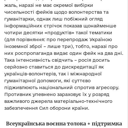
жаль, наразі не має окремої вибірки
чисельності фейків щодо волонтерства та
гуманітарки, однак лиш побіжний огляд
інформаційних стрічок показав щонайменше
чотири десятки «продуктів» такої тематики
(для порівняння: про перепродаж Україною
іноземної зброї – лише три), тобто, наразі про
них роспропаганда видає один фейк на два дні.
Така інтенсивність свідчить – росія досить
серйозно ставиться до дискредитації як
українців-волонтерів, так і міжнародної
гуманітарної допомоги, які суттєво
підживлюють національний спротив агресору.
Противник упевнено зараховує їх у розряд
важливого джерела матеріально-технічного
забезпечення Сил оборони країни.
Всеукраїнська воєнна толока + підтримка