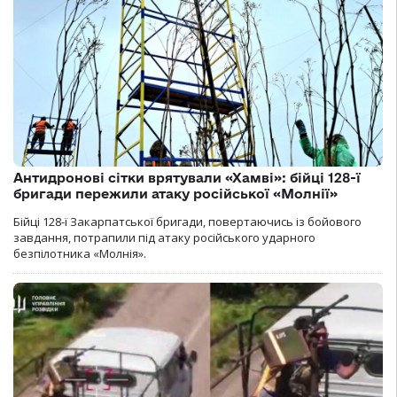
Антидронові сітки врятували «Хамві»: бійці 128-ї
бригади пережили атаку російської «Молнії»
Бійці 128-ї Закарпатської бригади, повертаючись із бойового
завдання, потрапили під атаку російського ударного
безпілотника «Молнія».