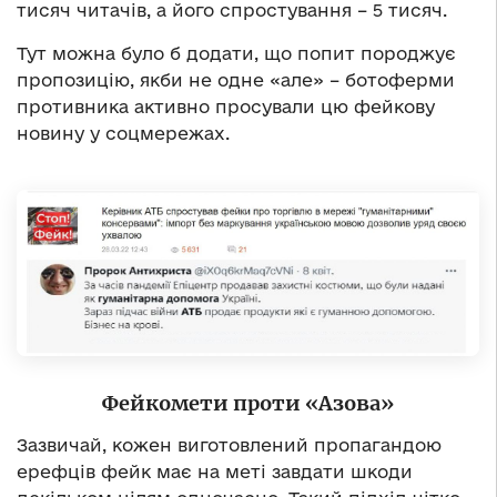
тисяч читачів, а його спростування – 5 тисяч.
Тут можна було б додати, що попит породжує
пропозицію, якби не одне «але» – ботоферми
противника активно просували цю фейкову
новину у соцмережах.
Фейкомети проти «Азова»
Зазвичай, кожен виготовлений пропагандою
ерефців фейк має на меті завдати шкоди