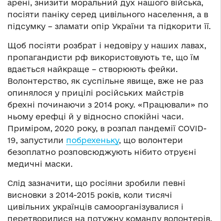
арені, знизити моральний дух нашого війська,
посіяти паніку серед цивільного населення, а в
підсумку – зламати опір України та підкорити її.
Щоб посіяти розбрат і недовіру у наших лавах,
пропагандисти рф використовують те, що їм
вдається найкраще – створюють фейки.
Волонтерство, як суспільне явище, вже не раз
опинялося у прицілі російських майстрів
брехні починаючи з 2014 року. «Працювали» по
ньому ерефці й у відносно спокійні часи.
Приміром, 2020 року, в розпал пандемії COVID-
19, запустили
побрехеньку
, що волонтери
безоплатно розповсюджують нібито отруєні
медичні маски.
Слід зазначити, що росіяни зробили певні
висновки з 2014-2015 років, коли тисячі
цивільних українців самоорганізувалися і
перетворилися на потужну команду волонтерів,