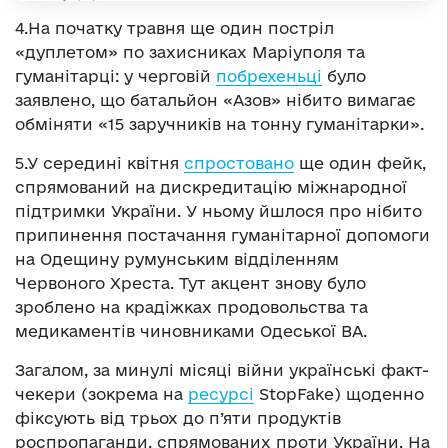
4.На початку травня ще один постріл
«дуплетом» по захисниках Маріуполя та
гуманітарці: у черговій
побрехеньці
було
заявлено, що батальйон «Азов» нібито вимагає
обміняти «15 заручників на тонну гуманітарки».
5.У середині квітня
спростовано
ще один фейк,
спрямований на дискредитацію міжнародної
підтримки України. У ньому йшлося про нібито
припинення постачання гуманітарної допомоги
на Одещину румунським відділенням
Червоного Хреста. Тут акцент знову було
зроблено на крадіжках продовольства та
медикаментів чиновниками Одеської ВА.
Загалом, за минулі місяці війни українські факт-
чекери (зокрема на
ресурсі
StopFake) щоденно
фіксують від трьох до п’яти продуктів
роспропаганди, спрямованих проти України. На