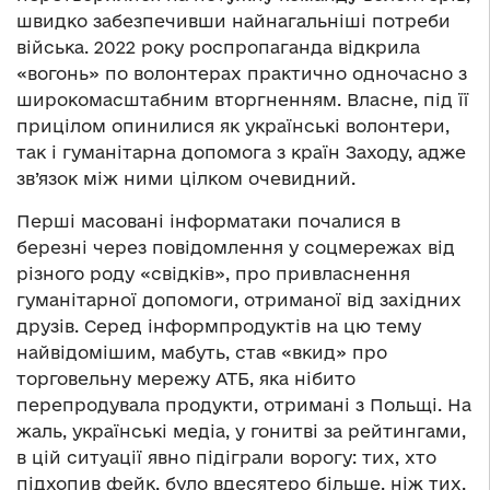
швидко забезпечивши найнагальніші потреби
війська. 2022 року роспропаганда відкрила
«вогонь» по волонтерах практично одночасно з
широкомасштабним вторгненням. Власне, під її
прицілом опинилися як українські волонтери,
так і гуманітарна допомога з країн Заходу, адже
зв’язок між ними цілком очевидний.
Перші масовані інформатаки почалися в
березні через повідомлення у соцмережах від
різного роду «свідків», про привласнення
гуманітарної допомоги, отриманої від західних
друзів. Серед інформпродуктів на цю тему
найвідомішим, мабуть, став «вкид» про
торговельну мережу АТБ, яка нібито
перепродувала продукти, отримані з Польщі. На
жаль, українські медіа, у гонитві за рейтингами,
в цій ситуації явно підіграли ворогу: тих, хто
підхопив фейк, було вдесятеро більше, ніж тих,