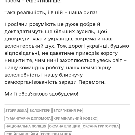
часом – ефективніше.
Така реальність, і в ній – наша сила!
І росіяни розуміють це дуже добре й
докладатимуть ще більших зусиль, щоб
дискредитувати українців, зокрема й наш
волонтерський дух. Тож дорогі українці, будьмо
відповідальні, не даватиме приводів ворогу
нищити те, чим нині захоплюється увесь світ –
нашу командну роботу, нашу неймовірну
волелюбність і нашу блискучу
самоорганізованість заради Перемоги.
Ми її обов’язково здобудемо!
STOPRUSSIA
ВОЛОНТЕРИ
ВТОРГНЕННЯ РФ
ГУМАНІТАРНА ДОПОМОГА
КРИМІНАЛЬНИЙ КОДЕКС
НАЦІОНАЛЬНА ПОЛІЦІЯ
ОКСАНА БЛИЩИК
ОКСАНА ГРИГОР’ЄВА
РОСІЙСЬКІ ФЕЙКИ
РОСПРОПАГАНДА