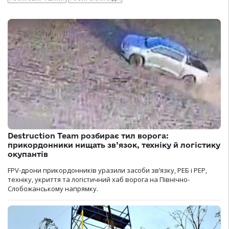
Destruction Team розбирає тил ворога:
прикордонники нищать зв’язок, техніку й логістику
окупантів
FPV-дрони прикордонників уразили засоби зв’язку, РЕБ і РЕР,
техніку, укриття та логістичний хаб ворога на Північно-
Слобожанському напрямку.