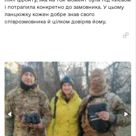
і потрапила конкретно до замовника. У цьому
ланцюжку кожен добре знав свого
співрозмовника й цілком довіряв йому.