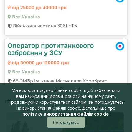
від 25000 до 30000 грн
Вся Україна
Військова частина 3061 НГУ
Оператор протитанкового
озброєння у ЗСУ
від 50000 до 120000 грн
Вся Україна
66 ОМБр ім. князя Мстислава Хороброго
Ми використовуємо файли cookie, щоб забезпечити
вам найкращий досвід роботи на нашому сайті.
ПУБЛІКАЦІЇ
Продовжуючи користуватися сайтом, ви погоджуєтесь
на використання файлів cookie. Детальніше про
політику використання файлів cookie
.
Погоджуюсь