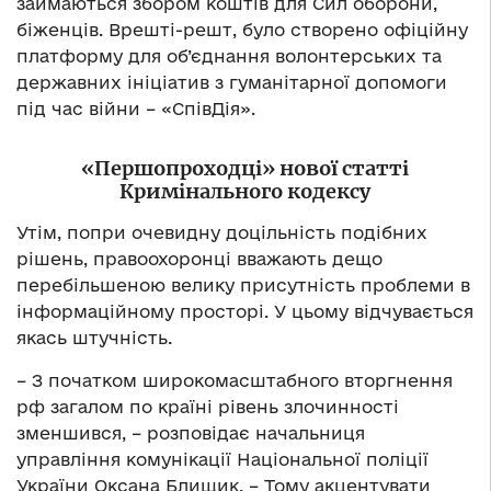
займаються збором коштів для Сил оборони,
біженців. Врешті-решт, було створено офіційну
платформу для об’єднання волонтерських та
державних ініціатив з гуманітарної допомоги
під час війни – «СпівДія».
«Першопроходці» нової статті
Кримінального кодексу
Утім, попри очевидну доцільність подібних
рішень, правоохоронці вважають дещо
перебільшеною велику присутність проблеми в
інформаційному просторі. У цьому відчувається
якась штучність.
– З початком широкомасштабного вторгнення
рф загалом по країні рівень злочинності
зменшився, – розповідає начальниця
управління комунікації Національної поліції
України Оксана Блищик. – Тому акцентувати