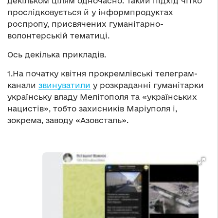
декільком цілям одночасно. Такий підхід чітко
прослідковується й у інформпродуктах
роспропу, присвячених гуманітарно-
волонтерській тематиці.
Ось декілька прикладів.
1.На початку квітня прокремлівські телеграм-
канали
звинуватили
у розкраданні гуманітарки
українську владу Мелітополя та «українських
нацистів», тобто захисників Маріуполя і,
зокрема, заводу «Азовсталь».