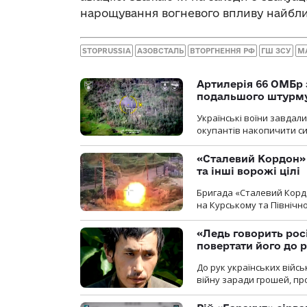
нарощування вогневого впливу найбли
STOPRUSSIA
АЗОВСТАЛЬ
ВТОРГНЕННЯ РФ
ГШ ЗСУ
М
Артилерія 66 ОМБр 
подальшого штурм
Українські воїни завдал
окупантів накопичити с
«Сталевий Кордон»
та інші ворожі цілі
Бригада «Сталевий Кордо
на Курському та Північ
«Ледь говорить рос
повертати його до 
До рук українських війсь
війну заради грошей, про