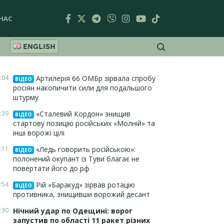
НАС
ENGLISH
:04
Артилерія 66 ОМБр зірвала спробу
ВІДЕО
росіян накопичити сили для подальшого
штурму
:39
«Сталевий Кордон» знищив
ВІДЕО
стартову позицію російських «Молній» та
інші ворожі цілі
:11
«Ледь говорить російською»:
ВІДЕО
полонений окупант із Туви благає не
повертати його до рф
:54
Рій «Баракуд» зірвав ротацію
ВІДЕО
противника, знищивши ворожий десант
:30
Нічний удар по Одещині: ворог
запустив по області 11 ракет різних