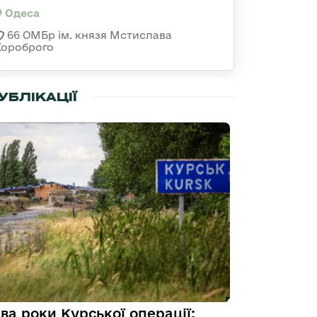
Одеса
66 ОМБр ім. князя Мстислава
Хороброго
УБЛІКАЦІЇ
ва роки Курської операції: