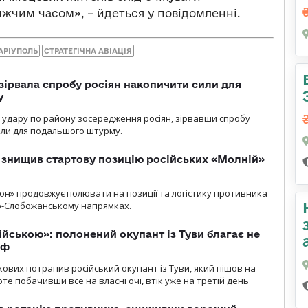
жчим часом», – йдеться у повідомленні.
АРІУПОЛЬ
СТРАТЕГІЧНА АВІАЦІЯ
зірвала спробу росіян накопичити сили для
у
и удару по району зосередження росіян, зірвавши спробу
или для подальшого штурму.
 знищив стартову позицію російських «Молній»
н» продовжує полювати на позиції та логістику противника
но-Слобожанському напрямках.
ійською»: полонений окупант із Туви благає не
рф
кових потрапив російський окупант із Туви, який пішов на
те побачивши все на власні очі, втік уже на третій день