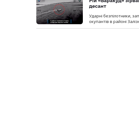
Рій «Баракуд» зірв
десант
Ударні безпілотники, за
окупантів в районі Залі