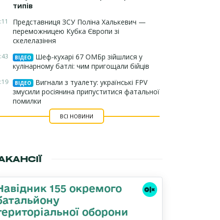
типів
:11
Представниця ЗСУ Поліна Халькевич —
переможницею Кубка Європи зі
скелелазіння
:43
Шеф-кухарі 67 ОМБр зійшлися у
ВІДЕО
кулінарному батлі: чим пригощали бійців
:19
Вигнали з туалету: українські FPV
ВІДЕО
змусили росіянина припуститися фатальної
помилки
ВСІ НОВИНИ
АКАНСІЇ
Навідник 155 окремого
батальйону
територіальної оборони