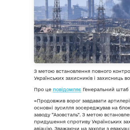
З метою встановлення повного контр
Українських захисників і захисниць во
Про це
повідомляє
Генеральний штаб 
«Продовжив ворог завдавати артилері
основні зусилля зосереджував на блок
заводу “Азовсталь”. З метою встановл
придушення спротиву Українських зах
авіацію. Зважаючи на заходи з евакуац