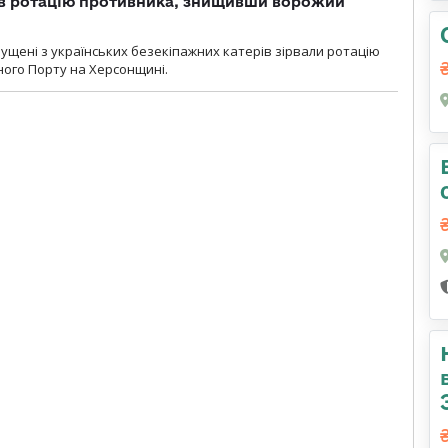
ав ротацію противника, знищивши ворожий
пущені з українських безекіпажних катерів зірвали ротацію
зного Порту на Херсонщині.