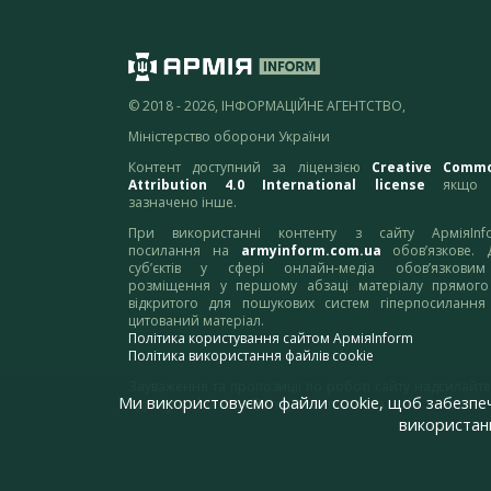
© 2018 - 2026, ІНФОРМАЦІЙНЕ АГЕНТСТВО,
Міністерство оборони України
Контент доступний за ліцензією
Creative Comm
Attribution 4.0 International license
якщо 
зазначено інше.
При використанні контенту з сайту АрміяInf
посилання на
armyinform.com.ua
обов’язкове. 
суб’єктів у сфері онлайн-медіа обов’язкови
розміщення у першому абзаці матеріалу прямого
відкритого для пошукових систем гіперпосилання
цитований матеріал.
Політика користування сайтом АрміяInform
Політика використання файлів cookie
Зауваження та пропозиції по роботі сайту надсилайте
Ми використовуємо файли cookie, щоб забезпе
адресу:
webmaster@armyinform.com.ua
використанн