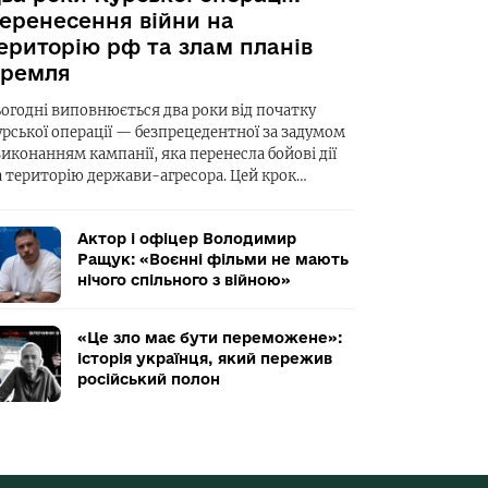
еренесення війни на
ериторію рф та злам планів
ремля
ьогодні виповнюється два роки від початку
урської операції — безпрецедентної за задумом
виконанням кампанії, яка перенесла бойові дії
а територію держави-агресора. Цей крок…
Актор і офіцер Володимир
Ращук: «Воєнні фільми не мають
нічого спільного з війною»
«Це зло має бути переможене»:
історія українця, який пережив
російський полон