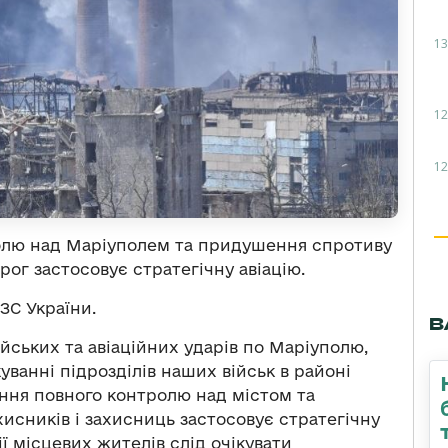
13
12
12
олю над Маріуполем та придушення спротиву
рог застосовує стратегічну авіацію.
ЗС України.
В
йських та авіаційних ударів по Маріуполю,
уванні підрозділів наших військ в районі
ення повного контролю над містом та
исників і захисниць застосовує стратегічну
ії місцевих жителів слід очікувати