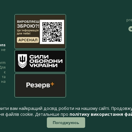
pr
ons
не
orm
Для
м є
 та
 на
 на
чити вам найкращий досвід роботи на нашому сайті. Продовжу
я файлів cookie. Детальніше про
політику використання фай
Погоджуюсь