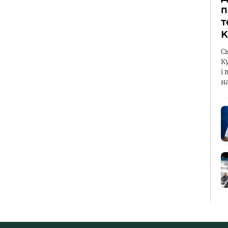
п
т
К
С
К
і 
н