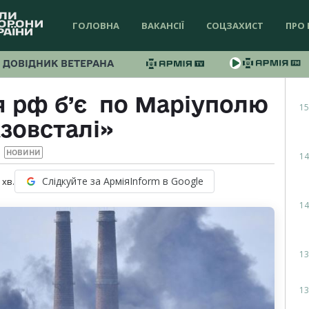
ГОЛОВНА
ВАКАНСІЇ
СОЦЗАХИСТ
ПРО 
ДОВІДНИК ВЕТЕРАНА
ія рф б’є по Маріуполю
15
зовсталі»
НОВИНИ
14
Слідкуйте за АрміяInform в Google
хв.
14
13
13