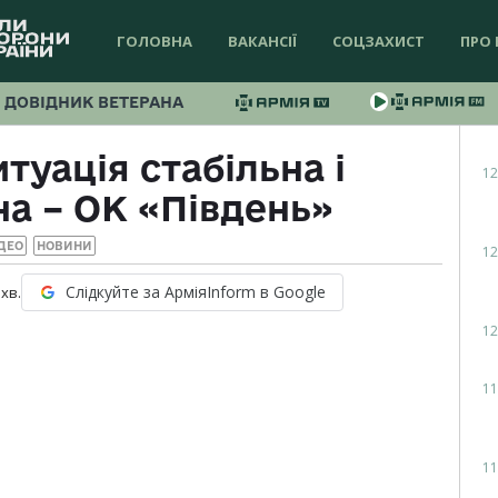
ГОЛОВНА
ВАКАНСІЇ
СОЦЗАХИСТ
ПРО 
ДОВІДНИК ВЕТЕРАНА
туація стабільна і
12
а – ОК «Південь»
ДЕО
НОВИНИ
12
Слідкуйте за АрміяInform в Google
хв.
12
11
11