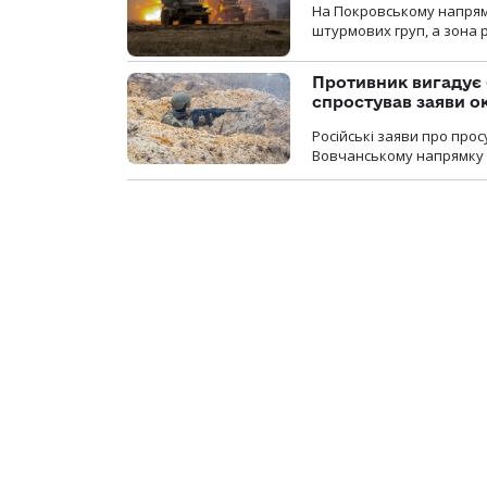
На Покровському напрямку
штурмових груп, а зона р
Противник вигадує 
спростував заяви о
Російські заяви про про
Вовчанському напрямку о