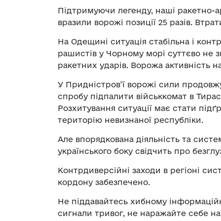
Підтримуючи легенду, наші ракетно-ар
вразили ворожі позиції 25 разів. Втра
На Одещині ситуація стабільна і конт
рашистів у Чорному морі суттєво не 
ракетних ударів. Ворожа активність н
У Придністров’ї ворожі сили продовж
спробу підпалити військкомат в Тирас
Розхитування ситуації має стати підґр
територію невизнаної республіки.
Але впорядкована діяльність та сист
українського боку свідчить про безглу
Контрдиверсійні заходи в регіоні сис
кордону забезпечено.
Не піддавайтесь хибному інформаційн
сигнали тривог, не наражайте себе на 