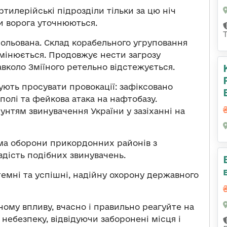
тилерійські підрозділи тільки за цю ніч
ти ворога уточнюються.
рольована. Склад корабельного угруповання
змінюється. Продовжує нести загрозу
авколо Зміїного ретельно відстежується.
ують просувати провокації: зафіксовано
полі та фейкова атака на нафтобазу.
унтям звинувачення України у зазіханні на
ема оборони прикордонних районів з
здість подібних звинувачень.
темні та успішні, надійну охорону державного
ому впливу, вчасно і правильно реагуйте на
небезпеку, відвідуючи заборонені місця і