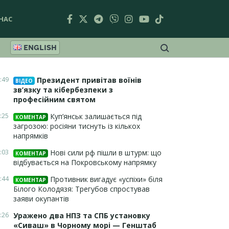
НАС
ENGLISH
:49
Президент привітав воїнів
ВІДЕО
зв’язку та кібербезпеки з
професійним святом
:25
Куп’янськ залишається під
КОМЕНТАР
загрозою: росіяни тиснуть із кількох
напрямків
:03
Нові сили рф пішли в штурм: що
КОМЕНТАР
відбувається на Покровському напрямку
:44
Противник вигадує «успіхи» біля
КОМЕНТАР
Білого Колодязя: Трегубов спростував
заяви окупантів
:26
Уражено два НПЗ та СПБ установку
«Сиваш» в Чорному морі — Генштаб