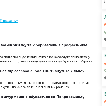
Південь»
воїнів зв’язку та кібербезпеки з професійним
о свята президент відзначив військовослужбовців зв’язку
ими нагородами та подякував їм за службу й захист України.
ся під загрозою: росіяни тиснуть із кількох
ють тиск на Куп’янськ із півночі та намагаються заводити в
у окупантів уже виявлено в північних районах.
 в штурм: що відбувається на Покровському