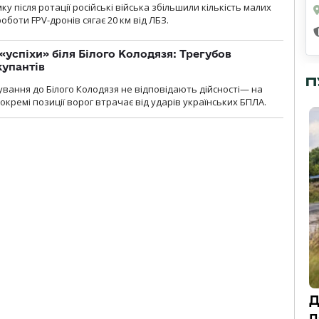
 після ротації російські війська збільшили кількість малих
оботи FPV-дронів сягає 20 км від ЛБЗ.
«успіхи» біля Білого Колодязя: Трегубов
купантів
П
сування до Білого Колодязя не відповідають дійсності— на
кремі позиції ворог втрачає від ударів українських БПЛА.
Д
п