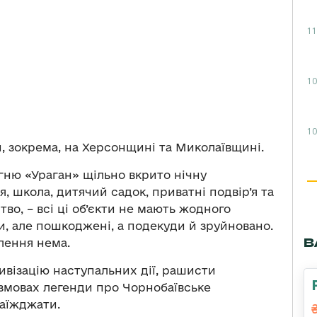
11
10
10
, зокрема, на Херсонщині та Миколаївщині.
ню «Ураган» щільно вкрито нічну
, школа, дитячий садок, приватні подвір’я та
во, – всі ці об’єкти не мають жодного
и, але пошкоджені, а подекуди й зруйновано.
В
лення нема.
ивізацію наступальних дії, рашисти
змовах легенди про Чорнобаївське
заїжджати.