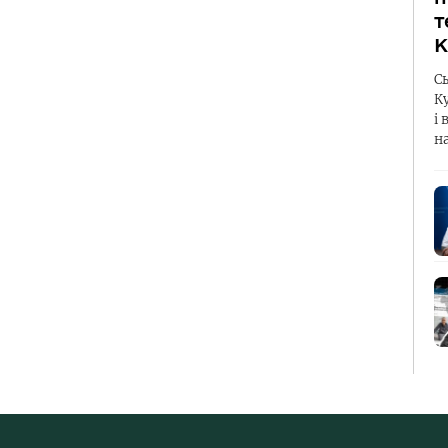
т
К
С
К
і 
н