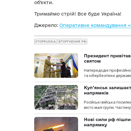
об’єкти.
Тримаймо стрій! Все буде Україна!
Джерело:
Оперативне командування «
STOPRUSSIA
ВТОРГНЕННЯ РФ
Президент привітав 
святом
Напередодні професійног
та кібербезпеки державн
Куп’янськ залишаєть
напрямків
Російські війська посилю
місто малі групи. Частин
Нові сили рф пішли
напрямку