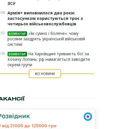
ЗСУ
:08
Армія+ виповнилося два роки:
застосунком користуються троє з
чотирьох військовослужбовців
:55
«Їм сумно і боляче»: чому
КОМЕНТАР
росіяни заздрять українській військовій
системі
:36
На Харківщині тривають бої за
КОМЕНТАР
Козачу Лопань: рф намагається заводити
окремі групи
ВСІ НОВИНИ
АКАНСІЇ
Розвідник
від 21000 до 125000 грн