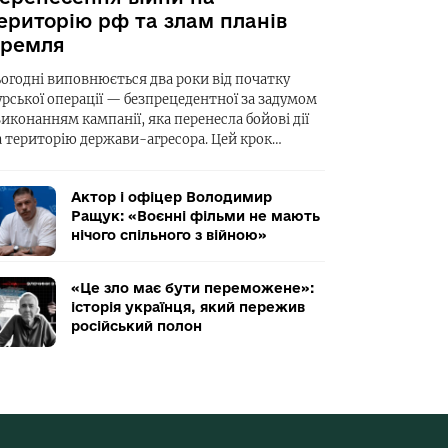
ериторію рф та злам планів
ремля
ьогодні виповнюється два роки від початку
урської операції — безпрецедентної за задумом
виконанням кампанії, яка перенесла бойові дії
а територію держави-агресора. Цей крок…
Актор і офіцер Володимир
Ращук: «Воєнні фільми не мають
нічого спільного з війною»
«Це зло має бути переможене»:
історія українця, який пережив
російський полон