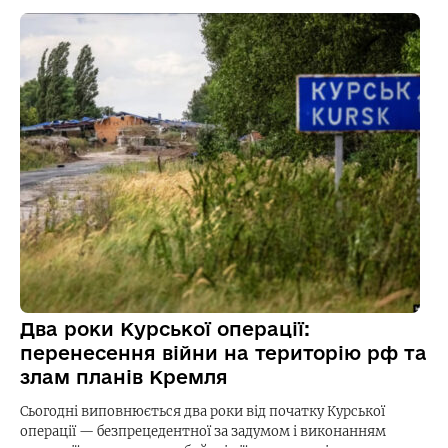
Два роки Курської операції:
перенесення війни на територію рф та
злам планів Кремля
Сьогодні виповнюється два роки від початку Курської
операції — безпрецедентної за задумом і виконанням