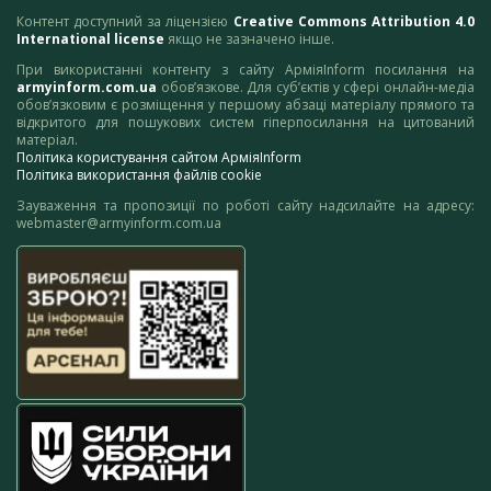
Контент доступний за ліцензією
Creative Commons Attribution 4.0
International license
якщо не зазначено інше.
При використанні контенту з сайту АрміяInform посилання на
armyinform.com.ua
обов’язкове. Для суб’єктів у сфері онлайн-медіа
обов’язковим є розміщення у першому абзаці матеріалу прямого та
відкритого для пошукових систем гіперпосилання на цитований
матеріал.
Політика користування сайтом АрміяInform
Політика використання файлів cookie
Зауваження та пропозиції по роботі сайту надсилайте на адресу:
webmaster@armyinform.com.ua