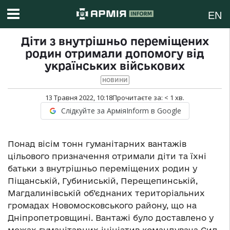
EN
Діти з внутрішньо переміщених
родин отримали допомогу від
українських військових
НОВИНИ
13 Травня 2022, 10:18
Прочитаєте за:
< 1
хв.
Слідкуйте за АрміяInform в Google
Понад вісім тонн гуманітарних вантажів
цільового призначення отримали діти та їхні
батьки з внутрішньо переміщених родин у
Піщанській, Губиниській, Перещепинській,
Магдалинівській об’єднаних територіальних
громадах Новомосковського району, що на
Дніпропетровщині. Вантажі було доставлено у