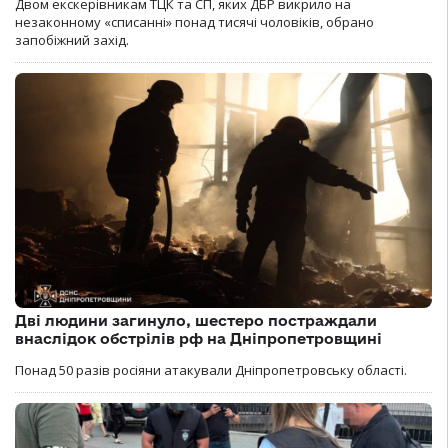
Двом екскерівникам ТЦК та СП, яких ДБР викрило на
незаконному «списанні» понад тисячі чоловіків, обрано
запобіжний захід.
Дві людини загинуло, шестеро постраждали
внаслідок обстрілів рф на Дніпропетровщині
Понад 50 разів росіяни атакували Дніпропетровську області.