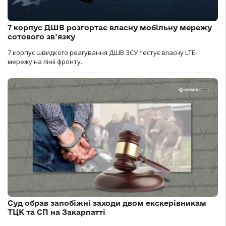
7 корпус ДШВ розгортає власну мобільну мережу
сотового зв’язку
7 корпус швидкого реагування ДШВ ЗСУ тестує власну LTE-
мережу на лінії фронту.
Суд обрав запобіжні заходи двом екскерівникам
ТЦК та СП на Закарпатті