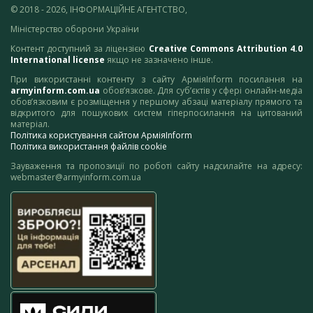
© 2018 - 2026, ІНФОРМАЦІЙНЕ АГЕНТСТВО,
Міністерство оборони України
Контент доступний за ліцензією
Creative Commons Attribution 4.0
International license
якщо не зазначено інше.
При використанні контенту з сайту АрміяInform посилання на
armyinform.com.ua
обов’язкове. Для суб’єктів у сфері онлайн-медіа
обов’язковим є розміщення у першому абзаці матеріалу прямого та
відкритого для пошукових систем гіперпосилання на цитований
матеріал.
Політика користування сайтом АрміяInform
Політика використання файлів cookie
Зауваження та пропозиції по роботі сайту надсилайте на адресу:
webmaster@armyinform.com.ua