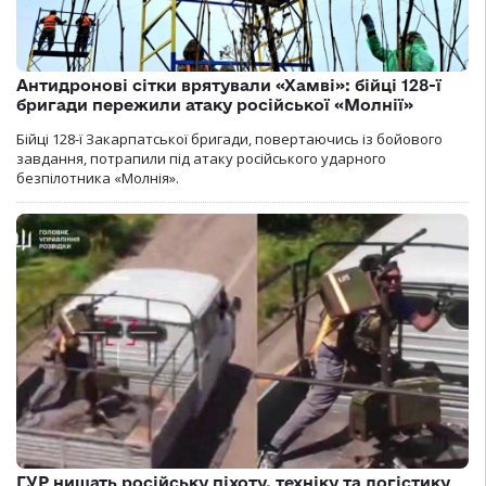
Антидронові сітки врятували «Хамві»: бійці 128-ї
бригади пережили атаку російської «Молнії»
Бійці 128-ї Закарпатської бригади, повертаючись із бойового
завдання, потрапили під атаку російського ударного
безпілотника «Молнія».
ГУР нищать російську піхоту, техніку та логістику