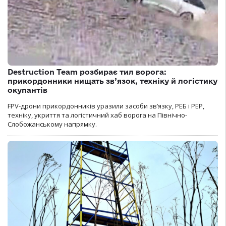
Destruction Team розбирає тил ворога:
прикордонники нищать зв’язок, техніку й логістику
окупантів
FPV-дрони прикордонників уразили засоби зв’язку, РЕБ і РЕР,
техніку, укриття та логістичний хаб ворога на Північно-
Слобожанському напрямку.