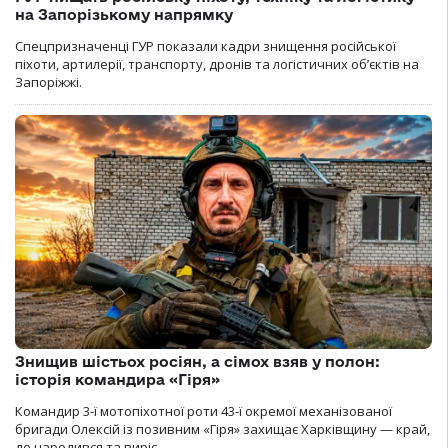
на Запорізькому напрямку
Спецпризначенці ГУР показали кадри знищення російської
піхоти, артилерії, транспорту, дронів та логістичних об’єктів на
Запоріжжі.
Знищив шістьох росіян, а сімох взяв у полон:
історія командира «Гіря»
Командир 3-ї мотопіхотної роти 43-ї окремої механізованої
бригади Олексій із позивним «Гіря» захищає Харківщину — край,
де народився та виріс.