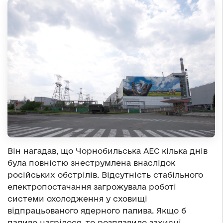
Він нагадав, що Чорнобильська АЕС кілька днів
була повністю знеструмлена внаслідок
російських обстрілів. Відсутність стабільного
електропостачання загрожувала роботі
системи охолодження у сховищі
відпрацьованого ядерного палива. Якщо б
паливо нагрілося, то розплавило захисні