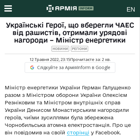
EN
Українські Герої, що вберегли ЧАЕС
від рашистів, отримали урядові
нагороди – Міністр енергетики
НОВИНИ
РЕГІОНИ
12 Травня 2022, 23:15
Прочитаєте за:
2
хв.
Слідкуйте за АрміяInform в Google
Міністр енергетики України Герман Галущенко
разом з Міністром оборони України Олексієм
Резніковим та Міністром внутрішніх справ
України Денисом Монастирським нагородили
героїв, чиїми зусиллями була збережена
Чорнобильська атомна електростанція. Про це
він повідомив на своїй
сторінці
у Facebook.