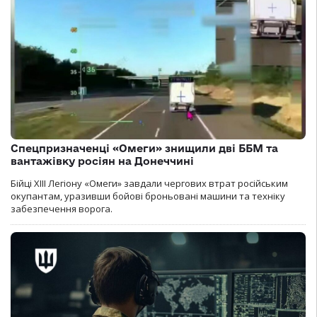
Спецпризначенці «Омеги» знищили дві ББМ та
вантажівку росіян на Донеччині
Бійці ХІІІ Легіону «Омеги» завдали чергових втрат російським
окупантам, уразивши бойові броньовані машини та техніку
забезпечення ворога.