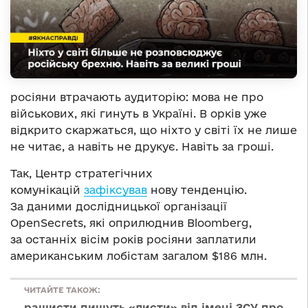
росіяни втрачають аудиторію: мова не про
військових, які гинуть в Україні. В орків уже
відкрито скаржаться, що ніхто у світі їх не лише
не читає, а навіть не друкує. Навіть за гроші.
Так, Центр стратегічних
комунікацій
зафіксував
нову тенденцію.
За даними дослідницької організації
OpenSecrets, які оприлюднив Bloomberg,
за останніх вісім років росіяни заплатили
американським лобістам загалом $186 млн.
ЧИТАЙТЕ ТАКОЖ:
рашисти пишуть «листи» від імені ЗСУ про