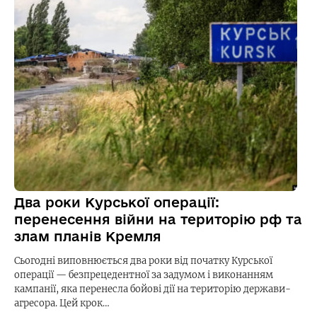
Два роки Курської операції:
перенесення війни на територію рф та
злам планів Кремля
Сьогодні виповнюється два роки від початку Курської
операції — безпрецедентної за задумом і виконанням
кампанії, яка перенесла бойові дії на територію держави-
агресора. Цей крок…