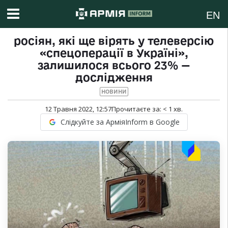
EN
росіян, які ще вірять у телеверсію
«спецоперації в Україні»,
залишилося всього 23% —
дослідження
НОВИНИ
12 Травня 2022, 12:57
Прочитаєте за:
< 1
хв.
Слідкуйте за АрміяInform в Google