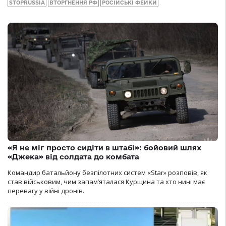
STOPRUSSIA
ВТОРГНЕННЯ РФ
РОСІЙСЬКІ ФЕЙКИ
«Я не міг просто сидіти в штабі»: бойовий шлях
«Джека» від солдата до комбата
Командир батальйону безпілотних систем «Star» розповів, як
став військовим, чим запам’яталася Курщина та хто нині має
перевагу у війні дронів.