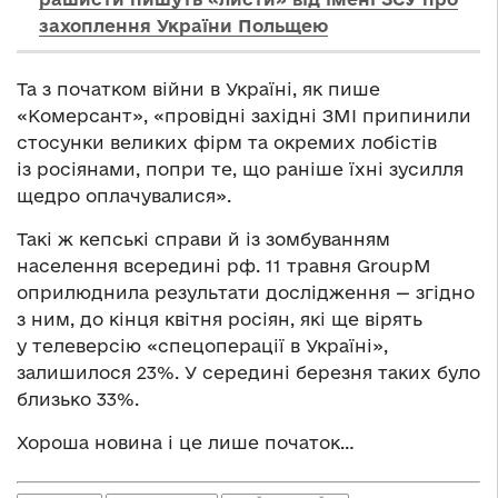
захоплення України Польщею
Та з початком війни в Україні, як пише
«Комерсант», «провідні західні ЗМІ припинили
стосунки великих фірм та окремих лобістів
із росіянами, попри те, що раніше їхні зусилля
щедро оплачувалися».
Такі ж кепські справи й із зомбуванням
населення всередині рф. 11 травня GroupM
оприлюднила результати дослідження — згідно
з ним, до кінця квітня росіян, які ще вірять
у телеверсію «спецоперації в Україні»,
залишилося 23%. У середині березня таких було
близько 33%.
Хороша новина і це лише початок…