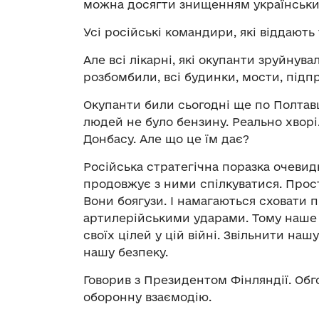
можна досягти знищенням українськи
Усі російські командири, які віддають 
Але всі лікарні, які окупанти зруйнувал
розбомбили, всі будинки, мости, підп
Окупанти били сьогодні ще по Полтавщ
людей не було бензину. Реально хворі. 
Донбасу. Але що це їм дає?
Російська стратегічна поразка очевидн
продовжує з ними спілкуватися. Прост
Вони боягузи. І намагаються сховати 
артилерійськими ударами. Тому наше 
своїх цілей у цій війні. Звільнити на
нашу безпеку.
Говорив з Президентом Фінляндії. Обг
оборонну взаємодію.