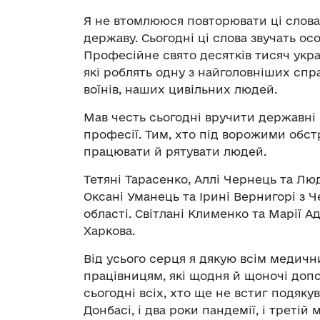
Я не втомлююся повторювати ці слова,
державу. Сьогодні ці слова звучать о
Професійне свято десятків тисяч украї
які роблять одну з найголовніших сп
воїнів, наших цивільних людей.
Мав честь сьогодні вручити державні 
професії. Тим, хто під ворожими обст
працювати й рятувати людей.
Тетяні Тарасенко, Аллі Чернець та Людм
Оксані Уманець та Ірині Вернигорі з Ч
області. Світлані Клименко та Марії А
Харкова.
Від усього серця я дякую всім медич
працівницям, які щодня й щоночі допо
сьогодні всіх, хто ще не встиг подякува
Донбасі, і два роки пандемії, і третій