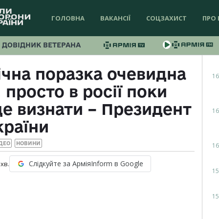
ГОЛОВНА
ВАКАНСІЇ
СОЦЗАХИСТ
ПРО 
ДОВІДНИК ВЕТЕРАНА
ічна поразка очевидна
16
, просто в росії поки
це визнати – Президент
16
країни
ДЕО
НОВИНИ
16
Слідкуйте за АрміяInform в Google
хв.
15
15