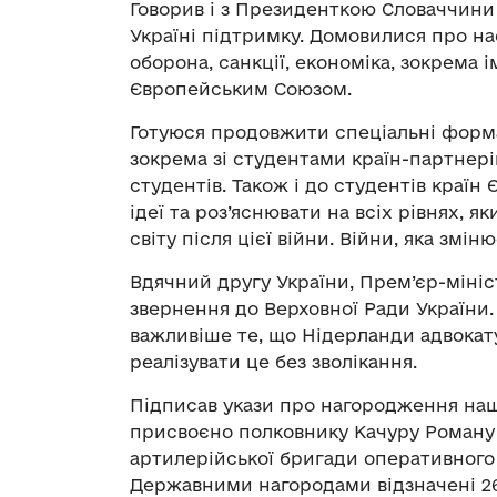
Говорив і з Президенткою Словаччини
Україні підтримку. Домовилися про на
оборона, санкції, економіка, зокрема 
Європейським Союзом.
Готуюся продовжити спеціальні форма
зокрема зі студентами країн-партнер
студентів. Також і до студентів краї
ідеї та роз’яснювати на всіх рівнях, 
світу після цієї війни. Війни, яка зміню
Вдячний другу України, Прем’єр-міні
звернення до Верховної Ради України
важливіше те, що Нідерланди адвокату
реалізувати це без зволікання.
Підписав укази про нагородження наш
присвоєно полковнику Качуру Роману
артилерійської бригади оперативного
Державними нагородами відзначені 2