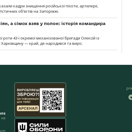
азали кадри знищення російської піхоти, артилерії,
гістичних об’єктів на Запоріжжі.
ян, а сімох взяв у полон: історія командира
ї роти 43-ї окремої механізованої бригади Олексій із
 Харківщину — край, де народився та виріс.
pr
ons
не
orm