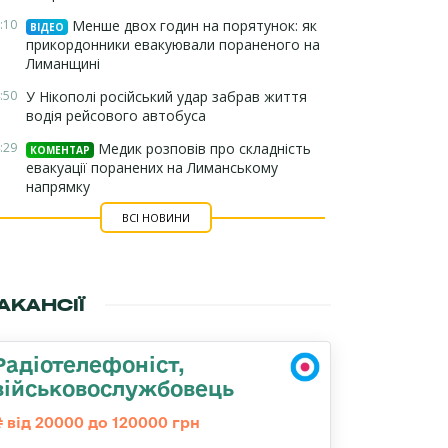
:10
Менше двох годин на порятунок: як
ВІДЕО
прикордонники евакуювали пораненого на
Лиманщині
:50
У Нікополі російський удар забрав життя
водія рейсового автобуса
:29
Медик розповів про складність
КОМЕНТАР
евакуації поранених на Лиманському
напрямку
ВСІ НОВИНИ
АКАНСІЇ
Радіотелефоніст,
військовослужбовець
від 20000 до 120000 грн