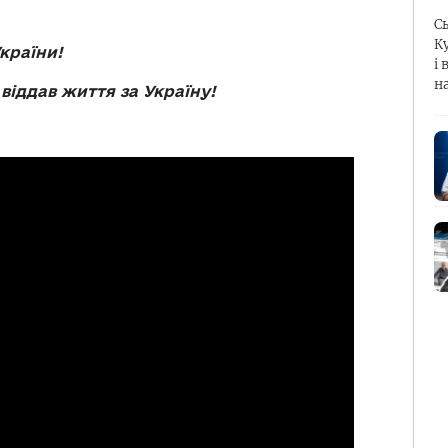
С
К
України!
і 
н
віддав життя за Україну!