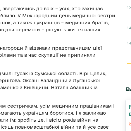
15
 звертаючись до всіх – усіх, хто захищає
собливо. У Міжнародний день медичної сестри.
нок, а також і українців – медичних братів,
14
рав для перемоги – рятують життя наших
14
нагороди й відзнаки представницям цієї
рілами та в час окупації не припиняли
илі Гусак із Сумської області. Вірі Целик,
ернігова. Оксані Баландіній з Луганської
даменко з Київщини. Наталії Абашник із
В
ним сестричкам, усім медичним працівникам і
магають українцям боротися. І я закликаю
ти їм: зробіть це. І вісім років війни на
 місяць повномасштабної війни та й усе своє