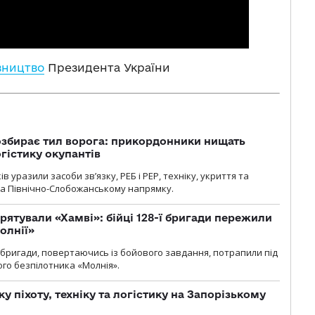
вництво
Президента України
озбирає тил ворога: прикордонники нищать
огістику окупантів
 уразили засоби зв’язку, РЕБ і РЕР, техніку, укриття та
на Північно-Слобожанському напрямку.
рятували «Хамві»: бійці 128-ї бригади пережили
олнії»
ї бригади, повертаючись із бойового завдання, потрапили під
ого безпілотника «Молнія».
у піхоту, техніку та логістику на Запорізькому