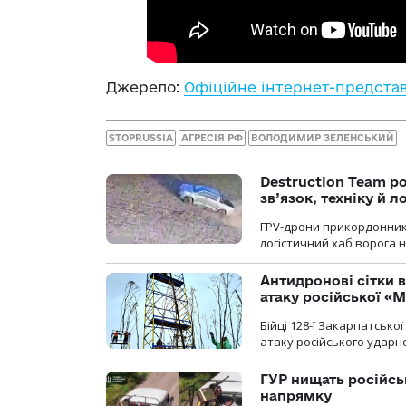
Джерело:
Офіційне інтернет-предста
STOPRUSSIA
АГРЕСІЯ РФ
ВОЛОДИМИР ЗЕЛЕНСЬКИЙ
Destruction Team р
зв’язок, техніку й л
FPV-дрони прикордонників
логістичний хаб ворога 
Антидронові сітки в
атаку російської «М
Бійці 128-ї Закарпатсько
атаку російського ударн
ГУР нищать російськ
напрямку