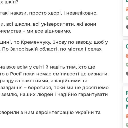
х шкіл?
такі накази, просто хворі. І невиліковно.
и, всі школи, всі університети, які вони
риємства – ми все відновимо.
ині, по Кременчуку. Знову по заводу, щоб у
По Запорізькій області, по містах і селах
а вже всім у світі й навіть тим, хто ще
о в Росії поки немає сміливості це визнати.
правду за ракетними, авіаційними та
завдання – боротися, поки ми не досягнемо
шу землю, наших людей і надійно гарантувати
оворили з ним євроінтеграцію України та