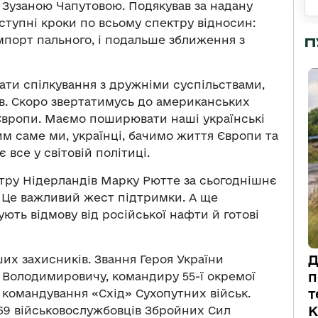
 Зузаною Чапутовою. Подякував за надану
ступні кроки по всьому спектру відносин:
імпорт пального, і подальше зближення з
П
ти спілкування з дружніми суспільствами,
ів. Скоро звертатимусь до американських
н Європи. Маємо поширювати наші українські
яким саме ми, українці, бачимо життя Європи та
є все у світовій політиці.
стру Нідерландів Марку Рютте за сьогоднішнє
. Це важливий жест підтримки. А ще
ють відмову від російської нафти й готові
Д
их захисників. Звання Героя України
п
 Володимировичу, командиру 55-ї окремої
т
 командування «Схід» Сухопутних військ.
К
69 військовослужбовців Збройних Сил