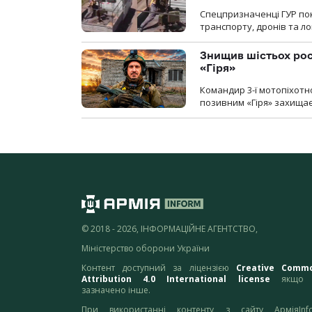
Спецпризначенці ГУР пок
транспорту, дронів та ло
Знищив шістьох росі
«Гіря»
Командир 3-ї мотопіхотно
позивним «Гіря» захищає
© 2018 - 2026, ІНФОРМАЦІЙНЕ АГЕНТСТВО,
Міністерство оборони України
Контент доступний за ліцензією
Creative Comm
Attribution 4.0 International license
якщо 
зазначено інше.
При використанні контенту з сайту АрміяInf