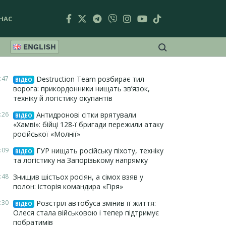
НАС
ENGLISH
:47
Destruction Team розбирає тил
ВІДЕО
ворога: прикордонники нищать зв’язок,
техніку й логістику окупантів
:26
Антидронові сітки врятували
ВІДЕО
«Хамві»: бійці 128-ї бригади пережили атаку
російської «Молнії»
:09
ГУР нищать російську піхоту, техніку
ВІДЕО
та логістику на Запорізькому напрямку
:48
Знищив шістьох росіян, а сімох взяв у
полон: історія командира «Гіря»
:30
Розстріл автобуса змінив її життя:
ВІДЕО
Олеся стала військовою і тепер підтримує
побратимів