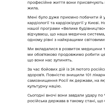
професійне життя вони присвячують ва
жила.
Мені було дуже приємно побачити й у
кардіології та кардіохірургії у Києві
нашої програми «Велике будівництво».
відчуваєш, що наша медична система
одному рівні з найкращими світовим
Ми вкладалися в розвиток медицини та
ми обов’язково продовжимо робити це 
що вони нас зупинять.
За час бойових дій із 24 лютого російс
здоров’я. Повністю знищили 101 лікарн
самознищення Росії як держави, на яку
культурну націю.
Сьогодні вночі вони завдали удару по 
російська держава в такому стані, що б