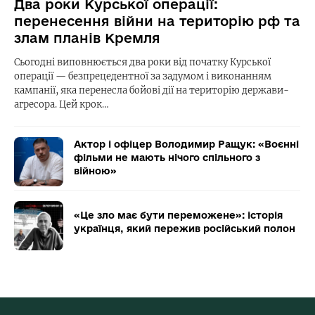
Два роки Курської операції:
перенесення війни на територію рф та
злам планів Кремля
Сьогодні виповнюється два роки від початку Курської
операції — безпрецедентної за задумом і виконанням
кампанії, яка перенесла бойові дії на територію держави-
агресора. Цей крок…
Актор і офіцер Володимир Ращук: «Воєнні
фільми не мають нічого спільного з
війною»
«Це зло має бути переможене»: історія
українця, який пережив російський полон