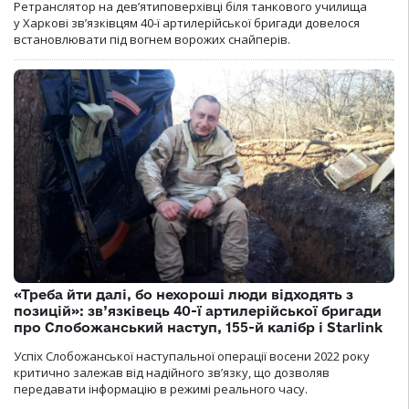
Ретранслятор на дев’ятиповерхівці біля танкового училища
у Харкові зв’язківцям 40-ї артилерійської бригади довелося
встановлювати під вогнем ворожих снайперів.
«Треба йти далі, бо нехороші люди відходять з
позицій»: зв’язківець 40-ї артилерійської бригади
про Слобожанський наступ, 155-й калібр і Starlink
Успіх Слобожанської наступальної операції восени 2022 року
критично залежав від надійного зв’язку, що дозволяв
передавати інформацію в режимі реального часу.