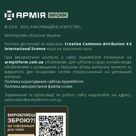
© 2018 - 2026, ІНФОРМАЦІЙНЕ АГЕНТСТВО,
Міністерство оборони України
Контент доступний за ліцензією
Creative Commons Attribution 4.0
International license
якщо не зазначено інше.
При використанні контенту з сайту АрміяInform посилання на
armyinform.com.ua
обов’язкове. Для суб’єктів у сфері онлайн-медіа
обов’язковим є розміщення у першому абзаці матеріалу прямого та
відкритого для пошукових систем гіперпосилання на цитований
матеріал.
Політика користування сайтом АрміяInform
Політика використання файлів cookie
Зауваження та пропозиції по роботі сайту надсилайте на адресу:
webmaster@armyinform.com.ua