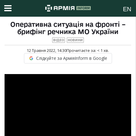
EN
Оперативна ситуація на фронті –
брифінг речника МО України
ВІДЕО
НОВИНИ
12 Травня 2022, 14:30
Прочитаєте за:
< 1
хв.
Слідкуйте за АрміяInform в Google