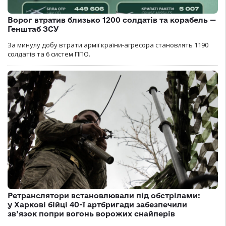
Ворог втратив близько 1200 солдатів та корабель —
Генштаб ЗСУ
За минулу добу втрати армії країни-агресора становлять 1190
солдатів та 6 систем ППО.
Ретранслятори встановлювали під обстрілами:
у Харкові бійці 40-ї артбригади забезпечили
зв’язок попри вогонь ворожих снайперів