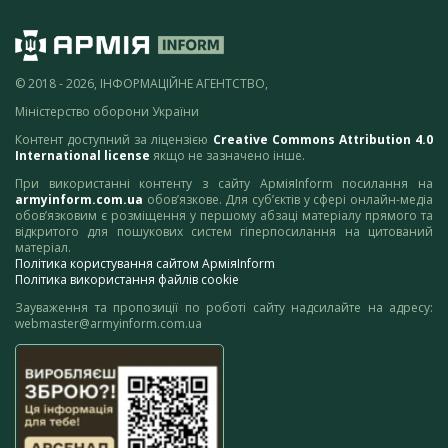
© 2018 - 2026, ІНФОРМАЦІЙНЕ АГЕНТСТВО,
Міністерство оборони України
Контент доступний за ліцензією
Creative Commons Attribution 4.0
International license
якщо не зазначено інше.
При використанні контенту з сайту АрміяInform посилання на
armyinform.com.ua
обов’язкове. Для суб’єктів у сфері онлайн-медіа
обов’язковим є розміщення у першому абзаці матеріалу прямого та
відкритого для пошукових систем гіперпосилання на цитований
матеріал.
Політика користування сайтом АрміяInform
Політика використання файлів cookie
Зауваження та пропозиції по роботі сайту надсилайте на адресу:
webmaster@armyinform.com.ua