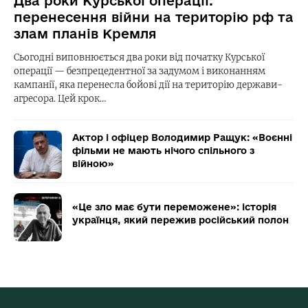
Два роки Курської операції:
перенесення війни на територію рф та
злам планів Кремля
Сьогодні виповнюється два роки від початку Курської
операції — безпрецедентної за задумом і виконанням
кампанії, яка перенесла бойові дії на територію держави-
агресора. Цей крок…
Актор і офіцер Володимир Ращук: «Воєнні
фільми не мають нічого спільного з
війною»
«Це зло має бути переможене»: історія
українця, який пережив російський полон