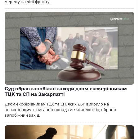
мережу на лінії фронту.
Суд обрав запобіжні заходи двом екскерівникам
ТЦК та СП на Закарпатті
Двом екскерівникам ТЦК та СП, яких ДБР викрило на
незаконному «списанні» понад тисячі чоловіків, обрано
запобіжний захід.