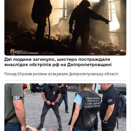
Дві людини загинуло, шестеро постраждали
внаслідок обстрілів рф на Дніпропетровщині
Понад 50 разів росіяни атакували Дніпропетровську області.