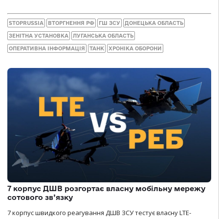
STOPRUSSIA
ВТОРГНЕННЯ РФ
ГШ ЗСУ
ДОНЕЦЬКА ОБЛАСТЬ
ЗЕНІТНА УСТАНОВКА
ЛУГАНСЬКА ОБЛАСТЬ
ОПЕРАТИВНА ІНФОРМАЦІЯ
ТАНК
ХРОНІКА ОБОРОНИ
7 корпус ДШВ розгортає власну мобільну мережу
сотового зв’язку
7 корпус швидкого реагування ДШВ ЗСУ тестує власну LTE-