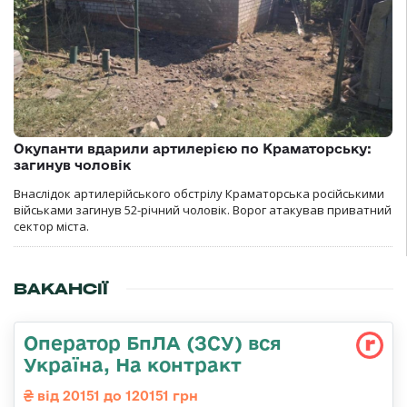
Окупанти вдарили артилерією по Краматорську:
загинув чоловік
Внаслідок артилерійського обстрілу Краматорська російськими
військами загинув 52-річний чоловік. Ворог атакував приватний
сектор міста.
ВАКАНСІЇ
Оператор БпЛА (ЗСУ) вся
Україна, На контракт
від 20151 до 120151 грн