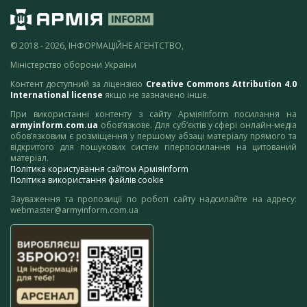
© 2018 - 2026, ІНФОРМАЦІЙНЕ АГЕНТСТВО,
Міністерство оборони України
Контент доступний за ліцензією
Creative Commons Attribution 4.0
International license
якщо не зазначено інше.
При використанні контенту з сайту АрміяInform посилання на
armyinform.com.ua
обов’язкове. Для суб’єктів у сфері онлайн-медіа
обов’язковим є розміщення у першому абзаці матеріалу прямого та
відкритого для пошукових систем гіперпосилання на цитований
матеріал.
Політика користування сайтом АрміяInform
Політика використання файлів cookie
Зауваження та пропозиції по роботі сайту надсилайте на адресу:
webmaster@armyinform.com.ua