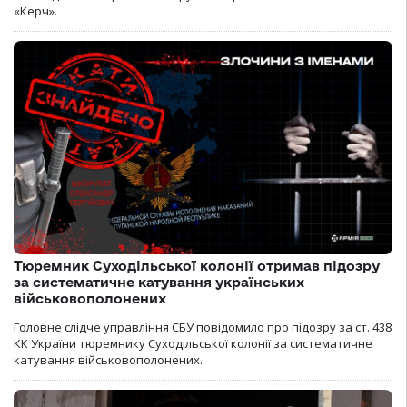
«Керч».
Тюремник Суходільської колонії отримав підозру
за систематичне катування українських
військовополонених
Головне слідче управління СБУ повідомило про підозру за ст. 438
КК України тюремнику Суходільської колонії за систематичне
катування військовополонених.