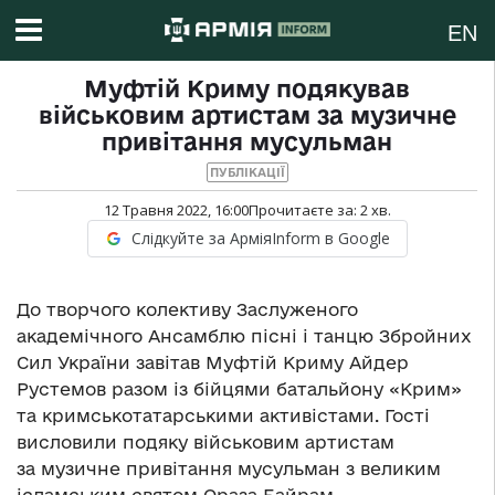
EN
Муфтій Криму подякував
військовим артистам за музичне
привітання мусульман
ПУБЛІКАЦІЇ
12 Травня 2022, 16:00
Прочитаєте за:
2
хв.
Слідкуйте за АрміяInform в Google
До творчого колективу Заслуженого
академічного Ансамблю пісні і танцю Збройних
Сил України завітав Муфтій Криму Айдер
Рустемов разом із бійцями батальйону «Крим»
та кримськотатарськими активістами. Гості
висловили подяку військовим артистам
за музичне привітання мусульман з великим