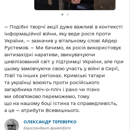
— Подібні творчі акції дуже важливі в контексті
інформаційної війни, яку веде росія проти
України, — зазначив у вітальному слові Айдер
Рустемов. — Ми бачимо, як росія використовує
антизахідні наративи, звинувачуючи
цивілізований світ у підтримці України, але при
цьому замовчуючи свою участь у війні в Сирії,
Лівії та інших регіонах. Кримські татари
та українці воюють проти російського
загарбника пліч-о-пліч і рано чи пізно
ми обов’язково переможемо, тому
що на нашому боці істина та справедливість,
а це — атрибути Всевишнього.
ОЛЕКСАНДР ТЕРЕВЕРКО
Кореспондент АрміяInform