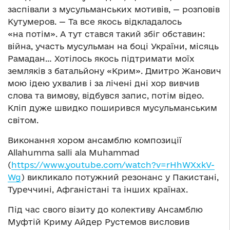
заспівали з мусульманських мотивів, — розповів
Кутумеров. — Та все якось відкладалось
«на потім». А тут стався такий збіг обставин:
війна, участь мусульман на боці України, місяць
Рамадан… Хотілось якось підтримати моїх
земляків з батальйону «Крим». Дмитро Жанович
мою ідею ухвалив і за лічені дні хор вивчив
слова та вимову, відбувся запис, потім відео.
Кліп дуже швидко поширився мусульманським
світом.
Виконання хором ансамблю композиції
Allahumma salli ala Muhammad
(
https://www.youtube.com/watch?v=rHhWXxkV-
Wg
) викликало потужний резонанс у Пакистані,
Туреччині, Афганістані та інших країнах.
Під час свого візиту до колективу Ансамблю
Муфтій Криму Айдер Рустемов висловив