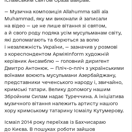
ісламським святом Ораза Байрам.
— Музична композиція Allahumma salli ala
Muhammad, яку ми виконали й записали
на відео — це не лише вітання зі святом,
а й свого роду подяка усім мусульманам світу,
які допомагають та борються за волю
і незалежність України, — зазначив у розмові
з кореспондентом АрміяInform художній
керівник Ансамблю — головний диригент
Дмитро Антонюк. — Пліч-о-пліч з українськими
воїнами воюють мусульмани Азербайджану,
представники чеченського народу і, звичайно,
кримські татари. Велику допомогу нашим
Збройним Силам надає Туреччина. А ініціатива
музичного вітання належить артисту нашого
хору кримському татарину Ісмаілу Кутумерову.
Ісмаіл 2014 року переїхав із Бахчисараю
до Києва. В пошуках роботи зайшов