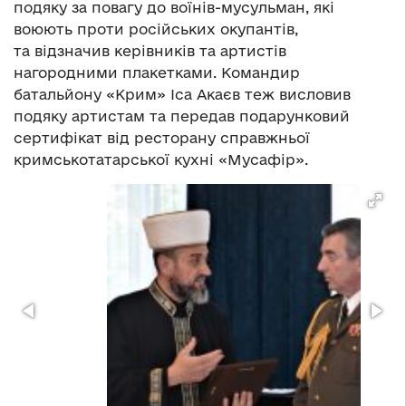
подяку за повагу до воїнів-мусульман, які
воюють проти російських окупантів,
та відзначив керівників та артистів
нагородними плакетками. Командир
батальйону «Крим» Іса Акаєв теж висловив
подяку артистам та передав подарунковий
сертифікат від ресторану справжньої
кримськотатарської кухні «Мусафір».