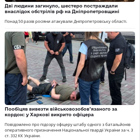
Дві людини загинуло, шестеро постраждали
внаслідок обстрілів рф на Дніпропетровщині
Понад 50 разів росіяни атакували Дніпропетровську області.
Пообіцяв вивезти військовозобов’язаного за
кордон: у Харкові викрито офіцера
Повідомлено про підозру офіцеру штабу одного з батальйонів
оперативного призначення Національної гвардії України за ч. 3
ст. 332 КК України.