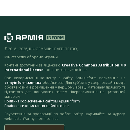
© 2018 - 2026, ІНФОРМАЦІЙНЕ АГЕНТСТВО,
Міністерство оборони України
Контент доступний за ліцензією
Creative Commons Attribution 4.0
International license
якщо не зазначено інше.
При використанні контенту з сайту АрміяInform посилання на
armyinform.com.ua
обов’язкове. Для суб’єктів у сфері онлайн-медіа
обов’язковим є розміщення у першому абзаці матеріалу прямого та
відкритого для пошукових систем гіперпосилання на цитований
матеріал.
Політика користування сайтом АрміяInform
Політика використання файлів cookie
Зауваження та пропозиції по роботі сайту надсилайте на адресу:
webmaster@armyinform.com.ua