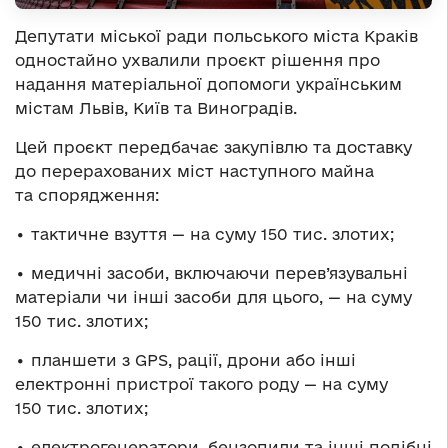
Депутати міської ради польського міста Краків
одностайно ухвалили проєкт рішення про
надання матеріальної допомоги українським
містам Львів, Київ та Виноградів.
Цей проєкт передбачає закупівлю та доставку
до перерахованих міст наступного майна
та спорядження:
• тактичне взуття — на суму 150 тис. злотих;
• медичні засоби, включаючи перев’язувальні
матеріали чи інші засоби для цього, — на суму
150 тис. злотих;
• планшети з GPS, рації, дрони або інші
електронні пристрої такого роду — на суму
150 тис. злотих;
• електрогенератори, бензопили та інші подібні