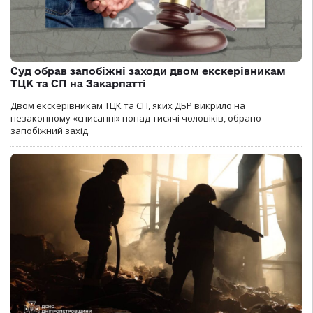
Суд обрав запобіжні заходи двом екскерівникам
ТЦК та СП на Закарпатті
Двом екскерівникам ТЦК та СП, яких ДБР викрило на
незаконному «списанні» понад тисячі чоловіків, обрано
запобіжний захід.