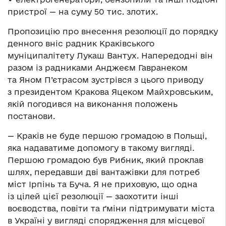
пристрої — на суму 50 тис. злотих.
Пропозицію про внесення резолюції до порядку
денного вніс радник Краківського
муніципалітету Лукаш Вантух. Напередодні він
разом із радниками Анджеєм Гавранеком
та Яном П’єтрасом зустрівся з цього приводу
з президентом Кракова Яцеком Майхровським,
якій погодився на виконання положень
постанови.
— Краків не буде першою громадою в Польщі,
яка надаватиме допомогу в такому вигляді.
Першою громадою був Рибник, який проклав
шлях, передавши дві вантажівки для потреб
міст Ірпінь та Буча. Я не приховую, що одна
із цілей цієї резолюції — заохотити інші
воєводства, повіти та ґміни підтримувати міста
в Україні у вигляді спорядження для місцевої