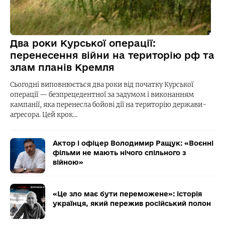
Два роки Курської операції:
перенесення війни на територію рф та
злам планів Кремля
Сьогодні виповнюється два роки від початку Курської
операції — безпрецедентної за задумом і виконанням
кампанії, яка перенесла бойові дії на територію держави-
агресора. Цей крок…
Актор і офіцер Володимир Ращук: «Воєнні
фільми не мають нічого спільного з
війною»
«Це зло має бути переможене»: історія
українця, який пережив російський полон