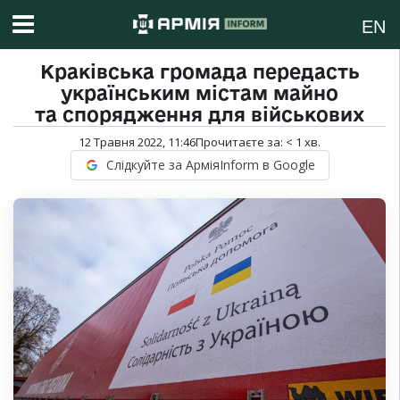
EN
Краківська громада передасть
українським містам майно
та спорядження для військових
12 Травня 2022, 11:46
Прочитаєте за:
< 1
хв.
Слідкуйте за АрміяInform в Google