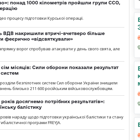
о»: понад 1000 кілометрів пройшли групи ССО,
перацію
ео процесу підготовки Курської операції.
ь ВДВ накришили втричі-вчетверо більше
ти феєрично «відсвяткували»
прямку ворог спробував атакувати у день свого свята, але
а сім місяців: Сили оборони показали результат
 систем
ідрозділи безпілотних систем Сил оборони України знищили
нень близько 211 600 російським військовослужбовцям.
 років досягнемо потрібних результатів»:
їнську балістику
овів нараду щодо підготовки української балістики та стану
ибалістичної програми FREYJA.