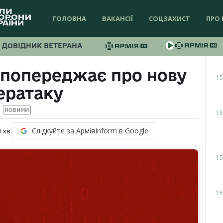
ГОЛОВНА
ВАКАНСІЇ
СОЦЗАХИСТ
ПРО 
ДОВІДНИК ВЕТЕРАНА
 попереджає про нову
15
ератаку
НОВИНИ
15
Слідкуйте за АрміяInform в Google
1
хв.
15
15