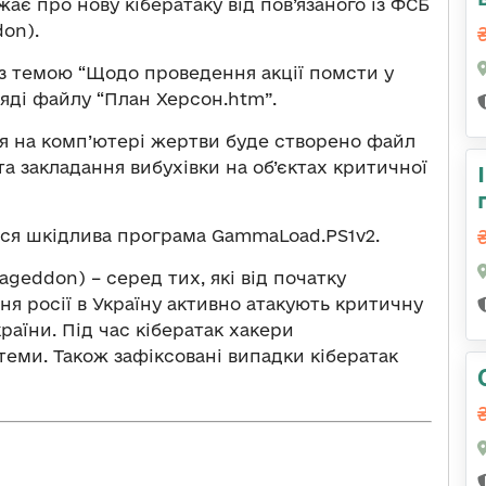
ає про нову кібератаку від пов’язаного із ФСБ
on).
з темою “Щодо проведення акції помсти у
гляді файлу “План Херсон.htm”.
ня на комп’ютері жертви буде створено файл
 та закладання вибухівки на об’єктах критичної
ться шкідлива програма GammaLoad.PS1v2.
geddon) – серед тих, які від початку
я росії в Україну активно атакують критичну
аїни. Під час кібератак хакери
теми. Також зафіксовані випадки кібератак