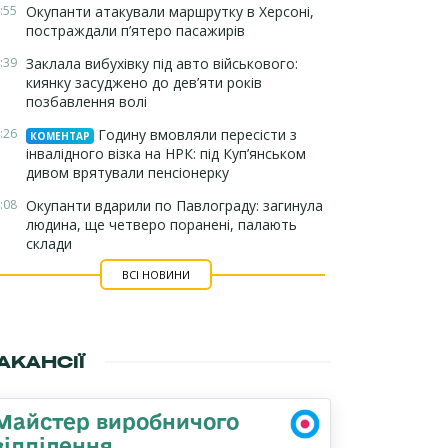
:55
Окупанти атакували маршрутку в Херсоні,
постраждали п’ятеро пасажирів
:39
Заклала вибухівку під авто військового:
киянку засуджено до дев’яти років
позбавлення волі
:26
Годину вмовляли пересісти з
КОМЕНТАР
інвалідного візка на НРК: під Куп’янськом
дивом врятували пенсіонерку
:08
Окупанти вдарили по Павлограду: загинула
людина, ще четверо поранені, палають
склади
ВСІ НОВИНИ
АКАНСІЇ
Майстер виробничого
відділення