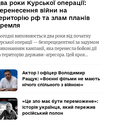
ва роки Курської операції:
еренесення війни на
ериторію рф та злам планів
ремля
ьогодні виповнюється два роки від початку
урської операції — безпрецедентної за задумом
виконанням кампанії, яка перенесла бойові дії
а територію держави-агресора. Цей крок…
Актор і офіцер Володимир
Ращук: «Воєнні фільми не мають
нічого спільного з війною»
«Це зло має бути переможене»:
історія українця, який пережив
російський полон