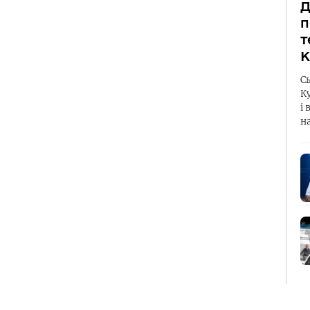
Д
п
т
К
С
К
і 
н