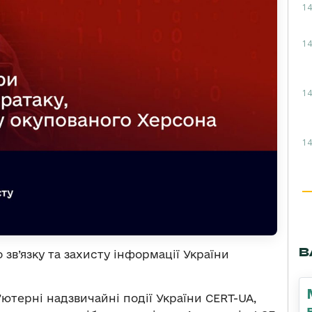
14
14
14
14
В
зв’язку та захисту інформації України
ютерні надзвичайні події України CERT-UA,