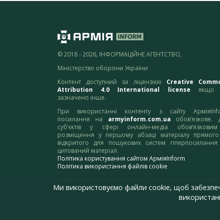
© 2018 - 2026, ІНФОРМАЦІЙНЕ АГЕНТСТВО,
Міністерство оборони України
Контент доступний за ліцензією
Creative Comm
Attribution 4.0 International license
якщо 
зазначено інше.
При використанні контенту з сайту АрміяInf
посилання на
armyinform.com.ua
обов’язкове. 
суб’єктів у сфері онлайн-медіа обов’язкови
розміщення у першому абзаці матеріалу прямого
відкритого для пошукових систем гіперпосилання
цитований матеріал.
Політика користування сайтом АрміяInform
Політика використання файлів cookie
Зауваження та пропозиції по роботі сайту надсилайте
Ми використовуємо файли cookie, щоб забезпе
адресу:
webmaster@armyinform.com.ua
використанн