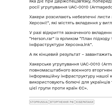
яка діє при Держспецзв’язку, попередж
росії угрупування UAC-0010 (Armagedd
Хакери розсилають небезпечні листи 
Херсоні!”, які містять вкладення у ви
У разі відкриття зазначеного вкладен
“Herson.rar” із ярликом “План підходу
інфраструктури Херсона.lnk”.
А як кінцевий результат – завантажи
Хакерське угрупування UAC-0010 (Arma
повномасштабного воєнного вторгненн
інформаційну інфраструктуру нашої кр
використовують болючі для українців 
цієї групи проти країн ЄС».
STOPRUSSIA
ВТОРГНЕННЯ РФ
КІБЕРАТАКИ