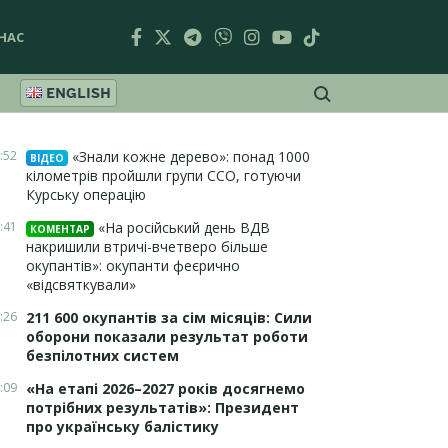
НАС
ENGLISH
:52
«Знали кожне дерево»: понад 1000
ВІДЕО
кілометрів пройшли групи ССО, готуючи
Курську операцію
:41
«На російський день ВДВ
КОМЕНТАР
накришили втричі-вчетверо більше
окупантів»: окупанти феєрично
«відсвяткували»
:26
211 600 окупантів за сім місяців: Сили
оборони показали результат роботи
безпілотних систем
:09
«На етапі 2026–2027 років досягнемо
потрібних результатів»: Президент
про українську балістику