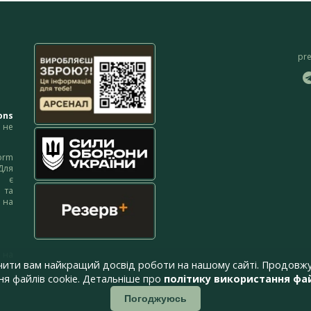
pr
ons
не
orm
Для
м є
 та
 на
 на
чити вам найкращий досвід роботи на нашому сайті. Продовжу
я файлів cookie. Детальніше про
політику використання фай
Погоджуюсь