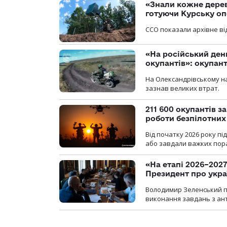
«Знали кожне дерев
готуючи Курську о
ССО показали архівне від
«На російський ден
окупантів»: окупан
На Олександрівському на
зазнав великих втрат.
211 600 окупантів з
роботи безпілотних
Від початку 2026 року п
або завдали важких пора
«На етапі 2026–2027
Президент про укра
Володимир Зеленський пр
виконання завдань з ант