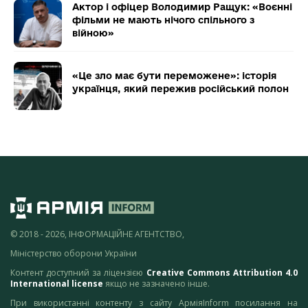
Актор і офіцер Володимир Ращук: «Воєнні
фільми не мають нічого спільного з
війною»
«Це зло має бути переможене»: історія
українця, який пережив російський полон
© 2018 - 2026, ІНФОРМАЦІЙНЕ АГЕНТСТВО,
Міністерство оборони України
Контент доступний за ліцензією
Creative Commons Attribution 4.0
International license
якщо не зазначено інше.
При використанні контенту з сайту АрміяInform посилання на