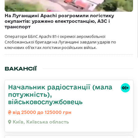
На Луганщині Apachi розгромили логістику
окупантів: уражено електростанцію, АЗС і
транспорт
Оператори ББпС Apachi 81-ї окремої аеромобільної
Слобожанської бригади на Луганщині завдали ударів по
ключових об’єктах логістики російських військ.
ВАКАНСІЇ
Начальник pадіостанції (мала
потужність),
військовослужбовець
від 25000 до 125000 грн
Київ, Київська область