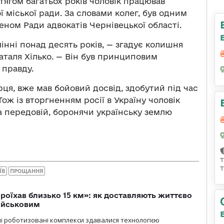
тягом багатьох років чоловік працював
 міської ради. За словами колег, був одним
еном Ради адвокатів Чернівецької області.
нні понад десять років, — згадує колишня
Наталя Хілько. — Він був принциповим
 правду.
рця, вже мав бойовий досвід, здобутий під час
Тож із вторгненням росії в Україну чоловік
на передовій, боронячи українську землю
ЇВ
ПРОЩАННЯ
проїхав близько 15 км»: як доставляють життєво
військовим
ні роботизовані комплекси здавалися технологією