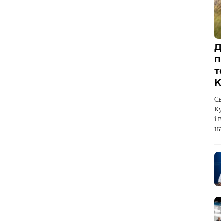
Д
п
т
К
С
К
і 
н