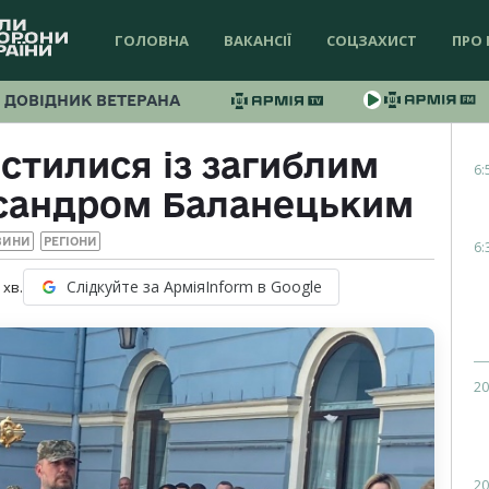
ГОЛОВНА
ВАКАНСІЇ
СОЦЗАХИСТ
ПРО 
ДОВІДНИК ВЕТЕРАНА
стилися із загиблим
6:
сандром Баланецьким
ВИНИ
РЕГІОНИ
6:
Слідкуйте за АрміяInform в Google
хв.
20
20