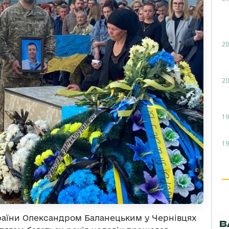
20
20
19
19
раїни Олександром Баланецьким у Чернівцях
В