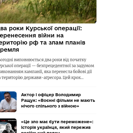
ва роки Курської операції:
еренесення війни на
ериторію рф та злам планів
ремля
ьогодні виповнюється два роки від початку
урської операції — безпрецедентної за задумом
виконанням кампанії, яка перенесла бойові дії
а територію держави-агресора. Цей крок…
Актор і офіцер Володимир
Ращук: «Воєнні фільми не мають
нічого спільного з війною»
«Це зло має бути переможене»:
історія українця, який пережив
російський полон