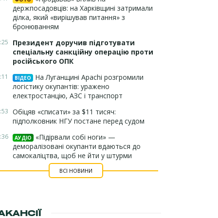
держпосадовців: на Харківщині затримали
ділка, який «вирішував питання» з
бронюванням
:25
Президент доручив підготувати
спеціальну санкційну операцію проти
російського ОПК
:11
На Луганщині Apachi розгромили
ВІДЕО
логістику окупантів: уражено
електростанцію, АЗС і транспорт
:53
Обіцяв «списати» за $11 тисяч:
підполковник НГУ постане перед судом
:36
«Підірвали собі ноги» —
АУДІО
деморалізовані окупанти вдаються до
самокаліцтва, щоб не йти у штурми
ВСІ НОВИНИ
АКАНСІЇ