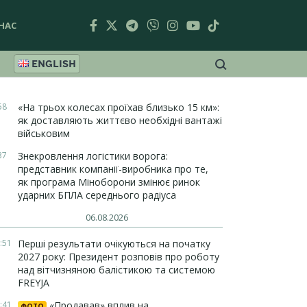
НАС
ENGLISH
58
«На трьох колесах проїхав близько 15 км»:
як доставляють життєво необхідні вантажі
військовим
37
Знекровлення логістики ворога:
представник компанії-виробника про те,
як програма Міноборони змінює ринок
ударних БПЛА середнього радіуса
06.08.2026
:51
Перші результати очікуються на початку
2027 року: Президент розповів про роботу
над вітчизняною балістикою та системою
FREYJA
:41
«Продавав» вплив на
ФОТО