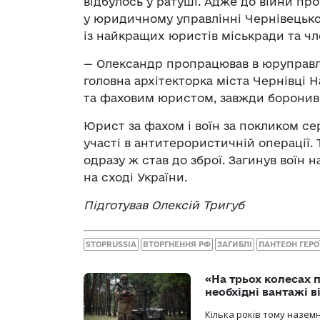
відбулось у ратуші. Адже до війни про
у юридичному управлінні Чернівецької
із найкращих юристів міськради та чл
— Олександр пропрацював в юруправлі
головна архітекторка міста Чернівці 
та фаховим юристом, завжди боронив
Юрист за фахом і воїн за покликом се
участі в антитерористичній операції. 
одразу ж став до зброї. Загинув воїн 
на сході України.
Підготував Олексій Тригуб
STOPRUSSIA
ВТОРГНЕННЯ РФ
ЗАГИБЛІ
ПАНТЕОН ГЕРО
«На трьох колесах 
необхідні вантажі 
Кілька років тому назем