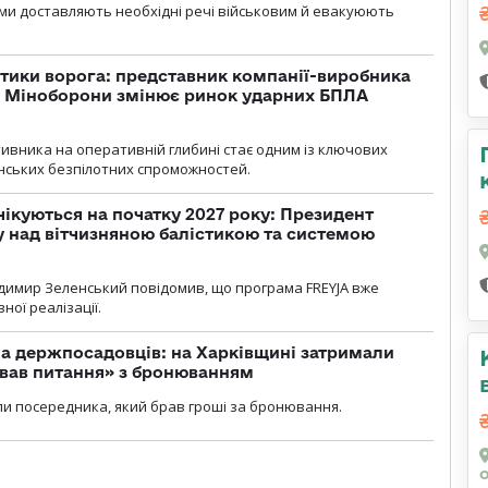
ми доставляють необхідні речі військовим й евакуюють
тики ворога: представник компанії-виробника
а Міноборони змінює ринок ударних БПЛА
ивника на оперативній глибині стає одним із ключових
нських безпілотних спроможностей.
чікуються на початку 2027 року: Президент
у над вітчизняною балістикою та системою
димир Зеленський повідомив, що програма FREYJA вже
ної реалізації.
а держпосадовців: на Харківщині затримали
ував питання» з бронюванням
и посередника, який брав гроші за бронювання.