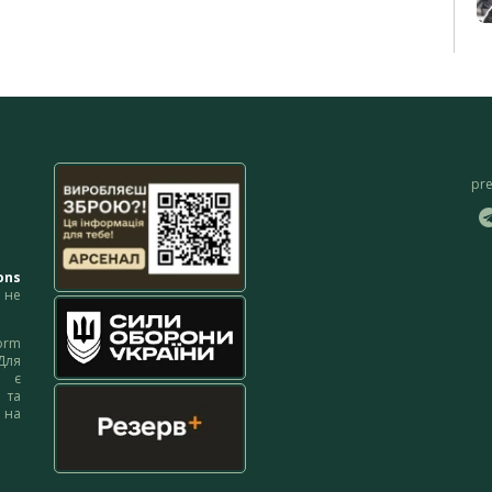
pr
ons
не
orm
Для
м є
 та
 на