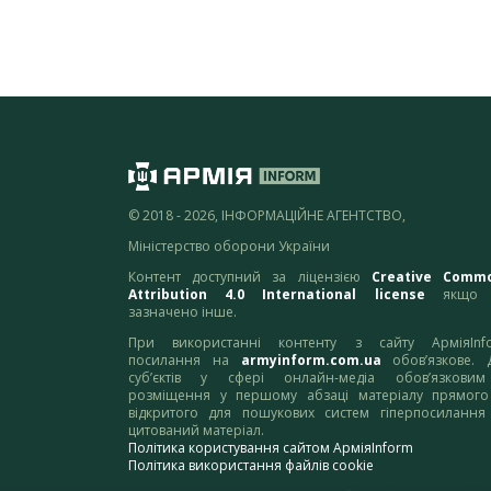
© 2018 - 2026, ІНФОРМАЦІЙНЕ АГЕНТСТВО,
Міністерство оборони України
Контент доступний за ліцензією
Creative Comm
Attribution 4.0 International license
якщо 
зазначено інше.
При використанні контенту з сайту АрміяInf
посилання на
armyinform.com.ua
обов’язкове. 
суб’єктів у сфері онлайн-медіа обов’язкови
розміщення у першому абзаці матеріалу прямого
відкритого для пошукових систем гіперпосилання
цитований матеріал.
Політика користування сайтом АрміяInform
Політика використання файлів cookie