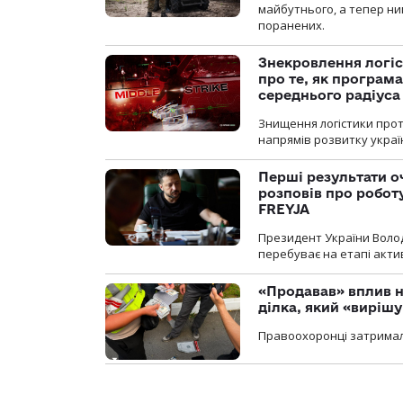
майбутнього, а тепер ни
поранених.
Знекровлення логіс
про те, як програм
середнього радіуса
Знищення логістики прот
напрямів розвитку украї
Перші результати о
розповів про робот
FREYJA
Президент України Воло
перебуває на етапі актив
«Продавав» вплив н
ділка, який «виріш
Правоохоронці затримал