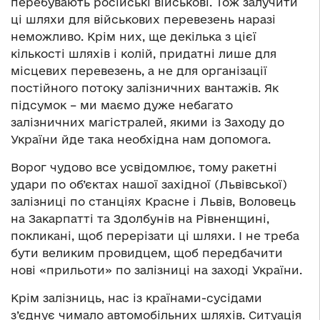
перебувають російські військові. Тож залучити
ці шляхи для військових перевезень наразі
неможливо. Крім них, ще декілька з цієї
кількості шляхів і колій, придатні лише для
місцевих перевезень, а не для організації
постійного потоку залізничних вантажів. Як
підсумок – ми маємо дуже небагато
залізничних магістралей, якими із Заходу до
України йде така необхідна нам допомога.
Ворог чудово все усвідомлює, тому ракетні
удари по об’єктах нашої західної (Львівської)
залізниці по станціях Красне і Львів, Воловець
на Закарпатті та Здолбунів на Рівненщині,
покликані, щоб перерізати ці шляхи. І не треба
бути великим провидцем, щоб передбачити
нові «прильоти» по залізниці на заході України.
Крім залізниць, нас із країнами-сусідами
з’єднує чимало автомобільних шляхів. Ситуація