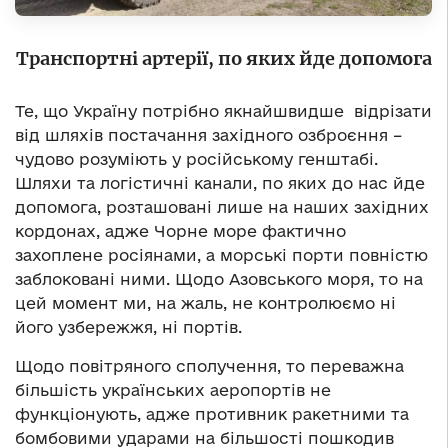
Транспортні артерії, по яких йде допомога
Те, що Україну потрібно якнайшвидше відрізати
від шляхів постачання західного озброєння –
чудово розуміють у російському генштабі.
Шляхи та логістичні канали, по яких до нас йде
допомога, розташовані лише на наших західних
кордонах, адже Чорне море фактично
захоплене росіянами, а морські порти повністю
заблоковані ними. Щодо Азовського моря, то на
цей момент ми, на жаль, не контролюємо ні
його узбережжя, ні портів.
Щодо повітряного сполучення, то переважна
більшість українських аеропортів не
функціонують, адже противник ракетними та
бомбовими ударами на більшості пошкодив