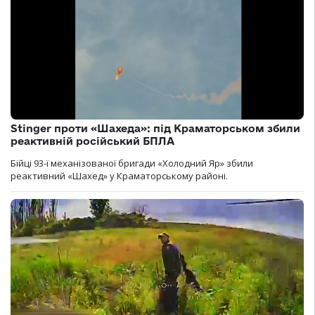
Stinger проти «Шахеда»: під Краматорськом збили
реактивній російський БПЛА
Бійці 93-ї механізованої бригади «Холодний Яр» збили
реактивний «Шахед» у Краматорському районі.