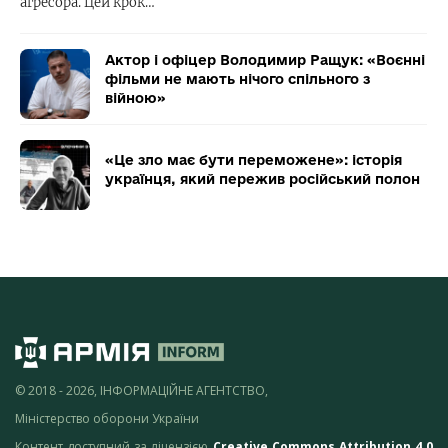
агресора. Цей крок…
Актор і офіцер Володимир Ращук: «Воєнні
фільми не мають нічого спільного з
війною»
«Це зло має бути переможене»: історія
українця, який пережив російський полон
© 2018 - 2026, ІНФОРМАЦІЙНЕ АГЕНТСТВО,
Міністерство оборони України
Контент доступний за ліцензією
Creative Commons Attribution 4.0