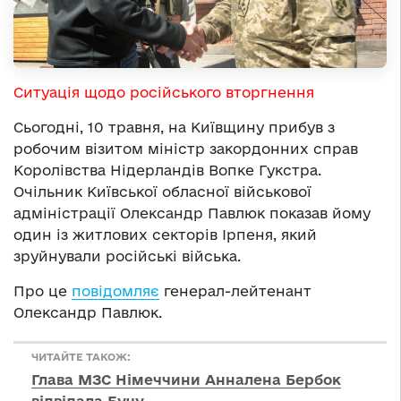
Ситуація щодо російського вторгнення
Сьогодні, 10 травня, на Київщину прибув з
робочим візитом міністр закордонних справ
Королівства Нідерландів Вопке Гукстра.
Очільник Київської обласної військової
адміністрації Олександр Павлюк показав йому
один із житлових секторів Ірпеня, який
зруйнували російські війська.
Про це
повідомляє
генерал-лейтенант
Олександр Павлюк.
ЧИТАЙТЕ ТАКОЖ:
Глава МЗС Німеччини Анналена Бербок
відвідала Бучу