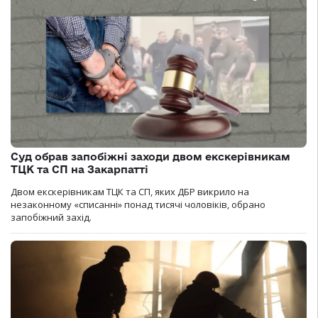
Суд обрав запобіжні заходи двом екскерівникам
ТЦК та СП на Закарпатті
Двом екскерівникам ТЦК та СП, яких ДБР викрило на
незаконному «списанні» понад тисячі чоловіків, обрано
запобіжний захід.