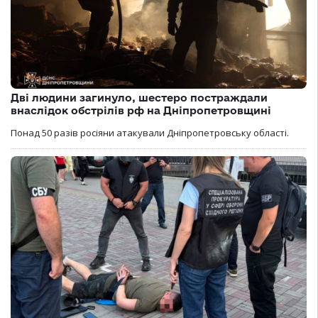
Дві людини загинуло, шестеро постраждали
внаслідок обстрілів рф на Дніпропетровщині
Понад 50 разів росіяни атакували Дніпропетровську області.