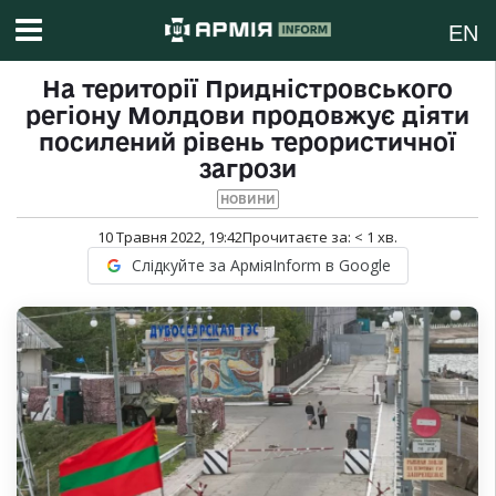
EN
На території Придністровського
регіону Молдови продовжує діяти
посилений рівень терористичної
загрози
НОВИНИ
10 Травня 2022, 19:42
Прочитаєте за:
< 1
хв.
Слідкуйте за АрміяInform в Google