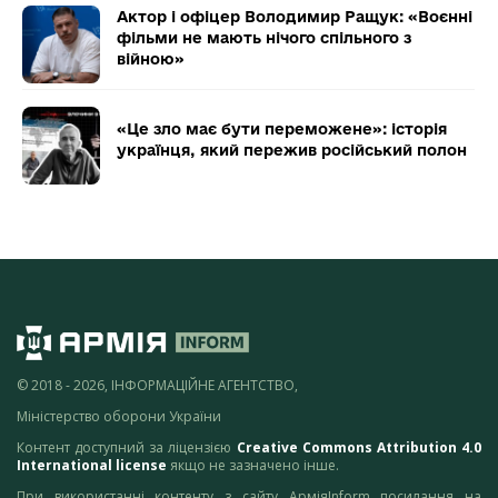
Актор і офіцер Володимир Ращук: «Воєнні
фільми не мають нічого спільного з
війною»
«Це зло має бути переможене»: історія
українця, який пережив російський полон
© 2018 - 2026, ІНФОРМАЦІЙНЕ АГЕНТСТВО,
Міністерство оборони України
Контент доступний за ліцензією
Creative Commons Attribution 4.0
International license
якщо не зазначено інше.
При використанні контенту з сайту АрміяInform посилання на