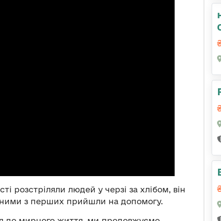
істі розстріляли людей у черзі за хлібом, він
дними з перших прийшли на допомогу.
ся до мирного життя, ми продовжуємо