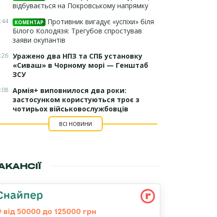
відбувається на Покровському напрямку
:44
Противник вигадує «успіхи» біля
КОМЕНТАР
Білого Колодязя: Трегубов спростував
заяви окупантів
:26
Уражено два НПЗ та СПБ установку
«Сиваш» в Чорному морі — Генштаб
ЗСУ
:08
Армія+ виповнилося два роки:
застосунком користуються троє з
чотирьох військовослужбовців
ВСІ НОВИНИ
АКАНСІЇ
Снайпер
від 50000 до 125000 грн