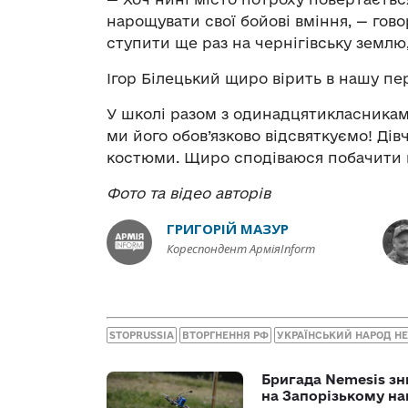
нарощувати свої бойові вміння, — гов
ступити ще раз на чернігівську землю,
Ігор Білецький щиро вірить в нашу пер
У школі разом з одинадцятикласниками
ми його обов’язково відсвяткуємо! Дівч
костюми. Щиро сподіваюся побачити в
Фото та відео авторів
ГРИГОРІЙ МАЗУР
Кореспондент АрміяInform
STOPRUSSIA
ВТОРГНЕННЯ РФ
УКРАЇНСЬКИЙ НАРОД 
Бригада Nemesis зн
на Запорізькому н