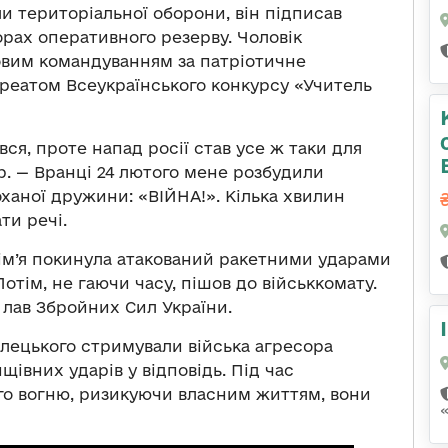
ли територіальної оборони, він підписав
орах оперативного резерву. Чоловік
овим командуванням за патріотичне
ауреатом Всеукраїнського конкурсу «Учитель
вся, проте напад росії став усе ж таки для
р. — Вранці 24 лютого мене розбудили
оханої дружини: «ВІЙНА!». Кілька хвилин
ти речі.
 сім’я покинула атакований ракетними ударами
Потім, не гаючи часу, пішов до військкомату.
 лав Збройних Сил України.
ілецького стримували війська агресора
щівних ударів у відповідь. Під час
го вогню, ризикуючи власним життям, вони