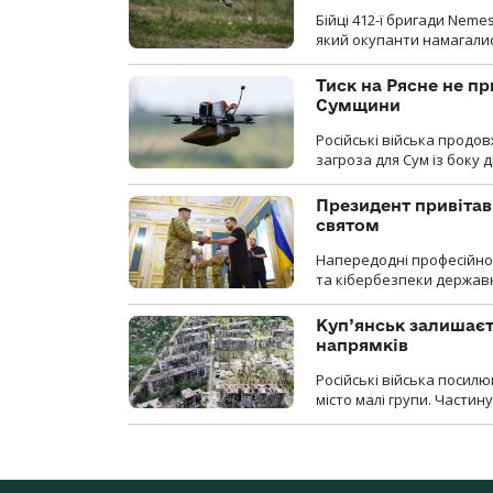
Бійці 412-ї бригади Neme
який окупанти намагалис
Тиск на Рясне не пр
Сумщини
Російські війська продо
загроза для Сум із боку д
Президент привітав 
святом
Напередодні професійног
та кібербезпеки державн
Куп’янськ залишаєть
напрямків
Російські війська посилю
місто малі групи. Частин