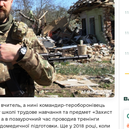
11
11
11
В
 вчитель, а нині командир-тероборонівець
 у школі трудове навчання та предмет «Захист
 а в позаурочний час проводив тренінги
домедичної підготовки. Ще у 2018 році, коли