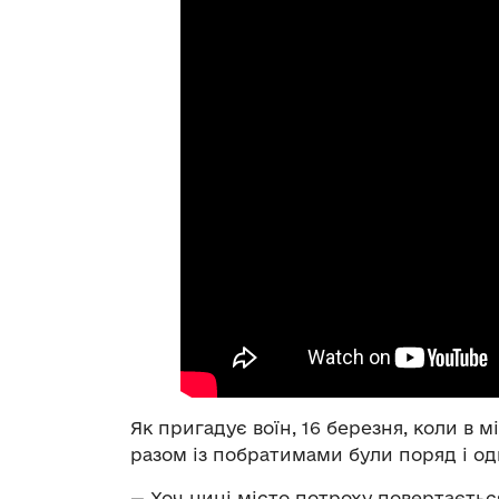
Як пригадує воїн, 16 березня, коли в м
разом із побратимами були поряд і о
— Хоч нині місто потроху повертаєть