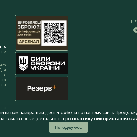
pr
ons
не
orm
Для
м є
 та
 на
 на
чити вам найкращий досвід роботи на нашому сайті. Продовжу
я файлів cookie. Детальніше про
політику використання фай
Погоджуюсь