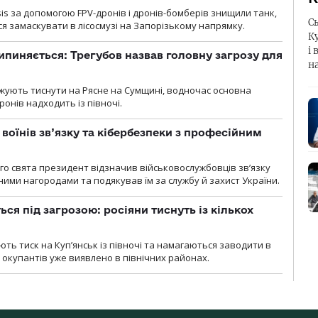
sis за допомогою FPV-дронів і дронів-бомберів знищили танк,
С
я замаскувати в лісосмузі на Запорізькому напрямку.
К
і 
ипиняється: Трегубов назвав головну загрозу для
н
вжують тиснути на Рясне на Сумщині, водночас основна
ронів надходить із півночі.
воїнів зв’язку та кібербезпеки з професійним
о свята президент відзначив військовослужбовців зв’язку
ими нагородами та подякував їм за службу й захист України.
ся під загрозою: росіяни тиснуть із кількох
ють тиск на Куп’янськ із півночі та намагаються заводити в
у окупантів уже виявлено в північних районах.