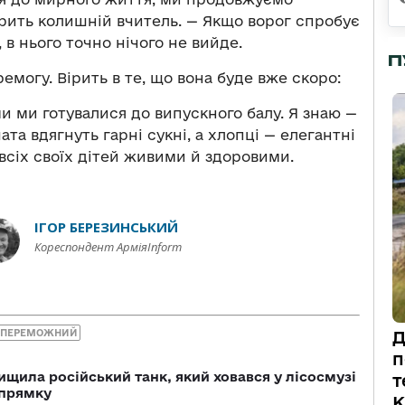
орить колишній вчитель. — Якщо ворог спробує
 в нього точно нічого не вийде.
П
емогу. Вірить в те, що вона буде вже скоро:
 ми готувалися до випускного балу. Я знаю —
ата вдягнуть гарні сукні, а хлопці — елегантні
сіх своїх дітей живими й здоровими.
ІГОР БЕРЕЗИНСЬКИЙ
Кореспондент АрміяInform
НЕПЕРЕМОЖНИЙ
Д
п
ищила російський танк, який ховався у лісосмузі
т
апрямку
К