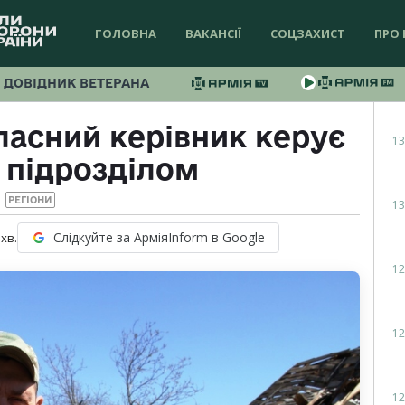
ГОЛОВНА
ВАКАНСІЇ
СОЦЗАХИСТ
ПРО 
ДОВІДНИК ВЕТЕРАНА
ласний керівник керує
13
 підрозділом
РЕГІОНИ
13
Слідкуйте за АрміяInform в Google
хв.
12
12
12