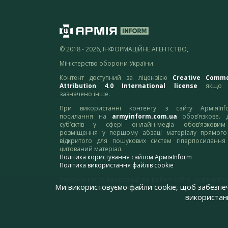
© 2018 - 2026, ІНФОРМАЦІЙНЕ АГЕНТСТВО,
Міністерство оборони України
Контент доступний за ліцензією
Creative Comm
Attribution 4.0 International license
якщо 
зазначено інше.
При використанні контенту з сайту АрміяInf
посилання на
armyinform.com.ua
обов’язкове. 
суб’єктів у сфері онлайн-медіа обов’язкови
розміщення у першому абзаці матеріалу прямого
відкритого для пошукових систем гіперпосилання
цитований матеріал.
Політика користування сайтом АрміяInform
Політика використання файлів cookie
Зауваження та пропозиції по роботі сайту надсилайте
Ми використовуємо файли cookie, щоб забезпе
адресу:
webmaster@armyinform.com.ua
використанн