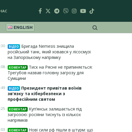
НАС
ENGLISH
:30
Бригада Nemesis знищила
ВІДЕО
російський танк, який ховався у лісосмузі
на Запорізькому напрямку
:08
Тиск на Рясне не припиняється:
КОМЕНТАР
Трегубов назвав головну загрозу для
Сумщини
:49
Президент привітав воїнів
ВІДЕО
зв’язку та кібербезпеки з
професійним святом
:25
Куп’янськ залишається під
КОМЕНТАР
загрозою: росіяни тиснуть із кількох
напрямків
:03
Нові сили рф пішли в штурм: що
КОМЕНТАР