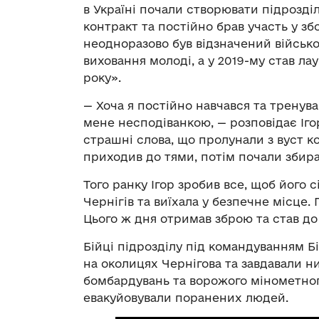
в Україні почали створювати підрозді
контракт та постійно брав участь у зб
неодноразово був відзначений військ
виховання молоді, а у 2019-му став л
року».
— Хоча я постійно навчався та тренува
мене несподіванкою, — розповідає Іго
страшні слова, що пролунали з вуст к
приходив до тями, потім почали збира
Того ранку Ігор зробив все, щоб його
Чернігів та виїхала у безпечне місце. 
Цього ж дня отримав зброю та став до
Бійці підрозділу під командуванням Б
на околицях Чернігова та завдавали ни
бомбардувань та ворожого мінометно
евакуйовували поранених людей.