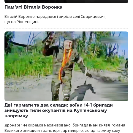
Пам’яті Віталія Воронка
Віталій Воронко народився і виріс в селі Сварицевичі,
що на Рівненщині.
Дві гармати та два склади: воїни 14-ї бригади
знищують тили окупантів на Купʼянському
напрямку
Дронарі 14-ї окремої механізованої бригади імені князя Романа
Великого знищили транспорт, артилерію, склад та живу силу