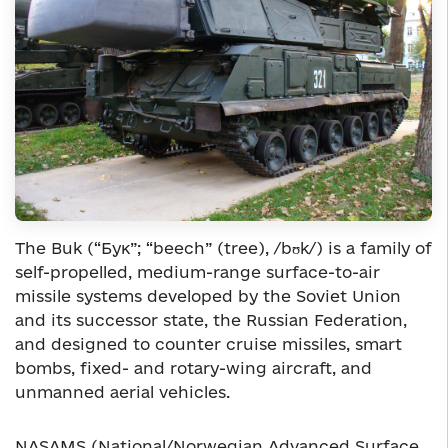
The Buk (“Бук”; “beech” (tree), /bʊk/) is a family of
self-propelled, medium-range surface-to-air
missile systems developed by the Soviet Union
and its successor state, the Russian Federation,
and designed to counter cruise missiles, smart
bombs, fixed- and rotary-wing aircraft, and
unmanned aerial vehicles.
NASAMS (National/Norwegian Advanced Surface