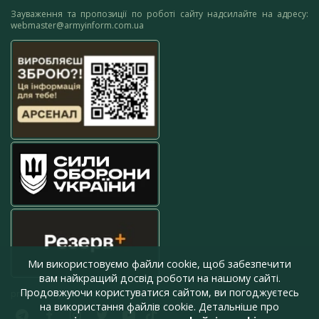
Зауваження та пропозиції по роботі сайту надсилайте на адресу:
webmaster@armyinform.com.ua
Ми використовуємо файли cookie, щоб забезпечити
вам найкращий досвід роботи на нашому сайті.
Продовжуючи користуватися сайтом, ви погоджуєтесь
press@armyinform.com.ua
на використання файлів cookie. Детальніше про