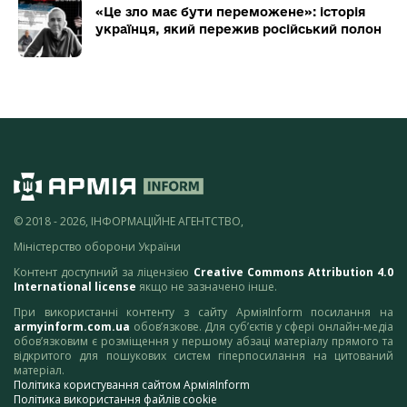
«Це зло має бути переможене»: історія
українця, який пережив російський полон
© 2018 - 2026, ІНФОРМАЦІЙНЕ АГЕНТСТВО,
Міністерство оборони України
Контент доступний за ліцензією
Creative Commons Attribution 4.0
International license
якщо не зазначено інше.
При використанні контенту з сайту АрміяInform посилання на
armyinform.com.ua
обов’язкове. Для суб’єктів у сфері онлайн-медіа
обов’язковим є розміщення у першому абзаці матеріалу прямого та
відкритого для пошукових систем гіперпосилання на цитований
матеріал.
Політика користування сайтом АрміяInform
Політика використання файлів cookie