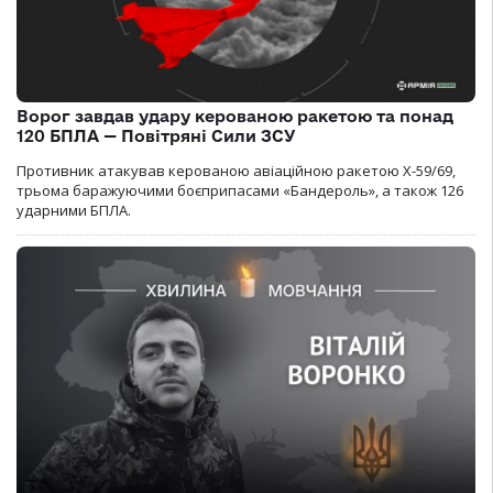
Ворог завдав удару керованою ракетою та понад
120 БПЛА — Повітряні Сили ЗСУ
Противник атакував керованою авіаційною ракетою Х-59/69,
трьома баражуючими боєприпасами «Бандероль», а також 126
ударними БПЛА.