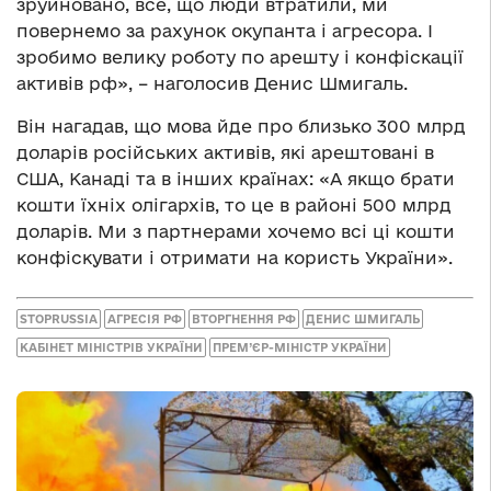
зруйновано, все, що люди втратили, ми
повернемо за рахунок окупанта і агресора. І
зробимо велику роботу по арешту і конфіскації
активів рф», – наголосив Денис Шмигаль.
Він нагадав, що мова йде про близько 300 млрд
доларів російських активів, які арештовані в
США, Канаді та в інших країнах: «А якщо брати
кошти їхніх олігархів, то це в районі 500 млрд
доларів. Ми з партнерами хочемо всі ці кошти
конфіскувати і отримати на користь України».
STOPRUSSIA
АГРЕСІЯ РФ
ВТОРГНЕННЯ РФ
ДЕНИС ШМИГАЛЬ
КАБІНЕТ МІНІСТРІВ УКРАЇНИ
ПРЕМ’ЄР-МІНІСТР УКРАЇНИ