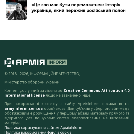
«Це зло має бути переможене»: історія
українця, який пережив російський полон
© 2018 - 2026, ІНФОРМАЦІЙНЕ АГЕНТСТВО,
Міністерство оборони України
Контент доступний за ліцензією
Creative Commons Attribution 4.0
International license
якщо не зазначено інше.
При використанні контенту з сайту АрміяInform посилання на
armyinform.com.ua
обов’язкове. Для суб’єктів у сфері онлайн-медіа
обов’язковим є розміщення у першому абзаці матеріалу прямого та
відкритого для пошукових систем гіперпосилання на цитований
матеріал.
Політика користування сайтом АрміяInform
Політика використання файлів cookie