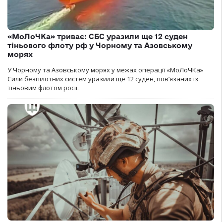
«МоЛоЧКа» триває: СБС уразили ще 12 суден
тіньового флоту рф у Чорному та Азовському
морях
У Чорному та Азовському морях у межах операції «МоЛоЧКа»
Сили безпілотних систем уразили ще 12 суден, пов’язаних із
тіньовим флотом росії.