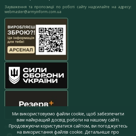
Зауваження та пропозиції по роботі сайту надсилайте на адресу:
webmaster@armyinform.com.ua
Ми використовуємо файли cookie, щоб забезпечити
вам найкращий досвід роботи на нашому сайті.
Продовжуючи користуватися сайтом, ви погоджуєтесь
press@armyinform.com.ua
на використання файлів cookie. Детальніше про