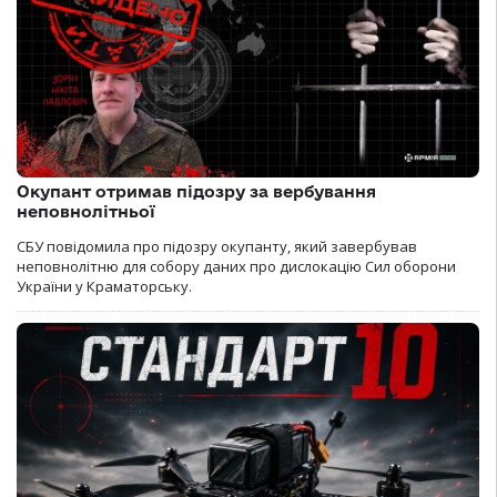
Окупант отримав підозру за вербування
неповнолітньої
СБУ повідомила про підозру окупанту, який завербував
неповнолітню для собору даних про дислокацію Сил оборони
України у Краматорську.