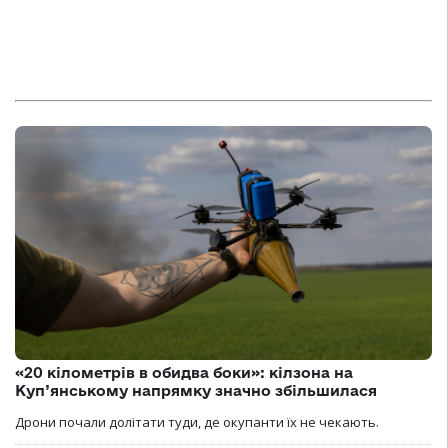
«20 кілометрів в обидва боки»: кілзона на
Куп’янському напрямку значно збільшилася
Дрони почали долітати туди, де окупанти їх не чекають.