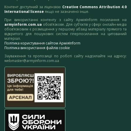
Контент доступний за ліцензією
Creative Commons Attribution 4.0
International license
якщо не зазначено інше.
При використанні контенту з сайту АрміяInform посилання на
armyinform.com.ua
обов’язкове. Для суб’єктів у сфері онлайн-медіа
обов’язковим є розміщення у першому абзаці матеріалу прямого та
відкритого для пошукових систем гіперпосилання на цитований
матеріал.
Політика користування сайтом АрміяInform
Політика використання файлів cookie
Зауваження та пропозиції по роботі сайту надсилайте на адресу:
webmaster@armyinform.com.ua