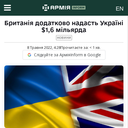
EN
Британія додатково надасть Україні
$1,6 мільярда
НОВИНИ
8 Травня 2022, 4:28
Прочитаєте за:
< 1
хв.
Слідкуйте за АрміяInform в Google