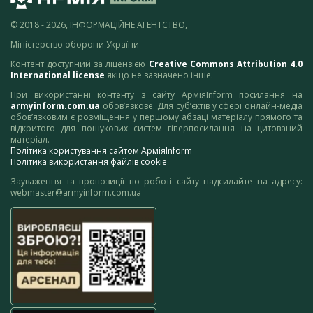
© 2018 - 2026, ІНФОРМАЦІЙНЕ АГЕНТСТВО,
Міністерство оборони України
Контент доступний за ліцензією
Creative Commons Attribution 4.0
International license
якщо не зазначено інше.
При використанні контенту з сайту АрміяInform посилання на
armyinform.com.ua
обов’язкове. Для суб’єктів у сфері онлайн-медіа
обов’язковим є розміщення у першому абзаці матеріалу прямого та
відкритого для пошукових систем гіперпосилання на цитований
матеріал.
Політика користування сайтом АрміяInform
Політика використання файлів cookie
Зауваження та пропозиції по роботі сайту надсилайте на адресу:
webmaster@armyinform.com.ua