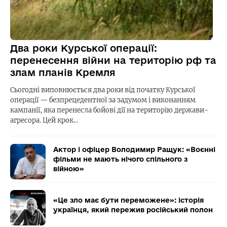
Два роки Курської операції:
перенесення війни на територію рф та
злам планів Кремля
Сьогодні виповнюється два роки від початку Курської
операції — безпрецедентної за задумом і виконанням
кампанії, яка перенесла бойові дії на територію держави-
агресора. Цей крок…
Актор і офіцер Володимир Ращук: «Воєнні
фільми не мають нічого спільного з
війною»
«Це зло має бути переможене»: історія
українця, який пережив російський полон