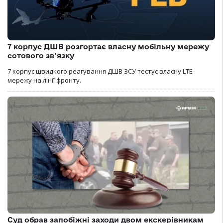
7 корпус ДШВ розгортає власну мобільну мережу
сотового зв’язку
7 корпус швидкого реагування ДШВ ЗСУ тестує власну LTE-
мережу на лінії фронту.
Суд обрав запобіжні заходи двом екскерівникам