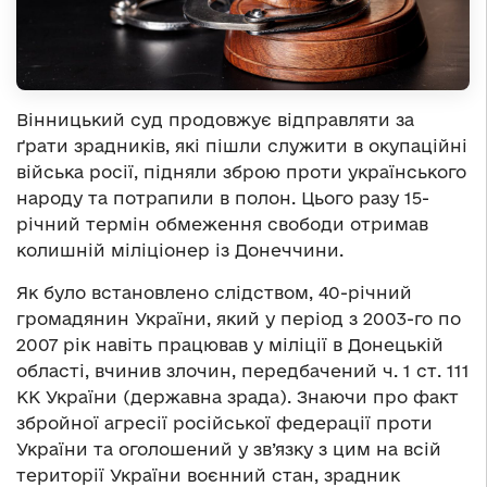
Вінницький суд продовжує відправляти за
ґрати зрадників, які пішли служити в окупаційні
війська росії, підняли зброю проти українського
народу та потрапили в полон. Цього разу 15-
річний термін обмеження свободи отримав
колишній міліціонер із Донеччини.
Як було встановлено слідством, 40-річний
громадянин України, який у період з 2003-го по
2007 рік навіть працював у міліції в Донецькій
області, вчинив злочин, передбачений ч. 1 ст. 111
КК України (державна зрада). Знаючи про факт
збройної агресії російської федерації проти
України та оголошений у зв’язку з цим на всій
території України воєнний стан, зрадник