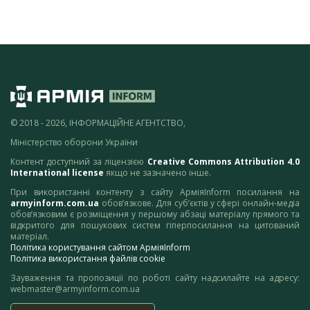
© 2018 - 2026, ІНФОРМАЦІЙНЕ АГЕНТСТВО,
Міністерство оборони України
Контент доступний за ліцензією
Creative Commons Attribution 4.0
International license
якщо не зазначено інше.
При використанні контенту з сайту АрміяInform посилання на
armyinform.com.ua
обов’язкове. Для суб’єктів у сфері онлайн-медіа
обов’язковим є розміщення у першому абзаці матеріалу прямого та
відкритого для пошукових систем гіперпосилання на цитований
матеріал.
Політика користування сайтом АрміяInform
Політика використання файлів cookie
Зауваження та пропозиції по роботі сайту надсилайте на адресу:
webmaster@armyinform.com.ua