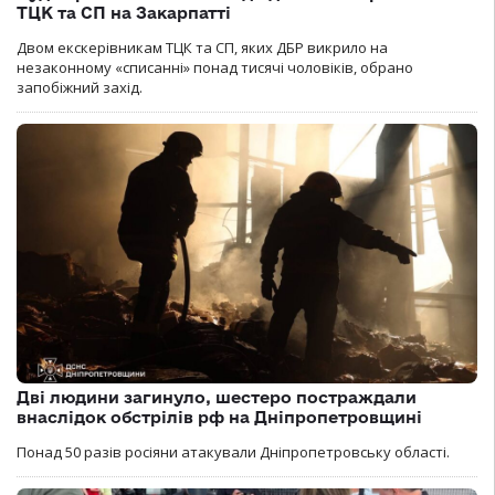
ТЦК та СП на Закарпатті
Двом екскерівникам ТЦК та СП, яких ДБР викрило на
незаконному «списанні» понад тисячі чоловіків, обрано
запобіжний захід.
Дві людини загинуло, шестеро постраждали
внаслідок обстрілів рф на Дніпропетровщині
Понад 50 разів росіяни атакували Дніпропетровську області.