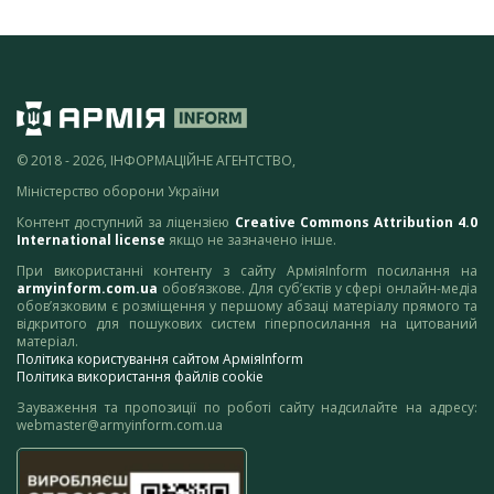
© 2018 - 2026, ІНФОРМАЦІЙНЕ АГЕНТСТВО,
Міністерство оборони України
Контент доступний за ліцензією
Creative Commons Attribution 4.0
International license
якщо не зазначено інше.
При використанні контенту з сайту АрміяInform посилання на
armyinform.com.ua
обов’язкове. Для суб’єктів у сфері онлайн-медіа
обов’язковим є розміщення у першому абзаці матеріалу прямого та
відкритого для пошукових систем гіперпосилання на цитований
матеріал.
Політика користування сайтом АрміяInform
Політика використання файлів cookie
Зауваження та пропозиції по роботі сайту надсилайте на адресу:
webmaster@armyinform.com.ua