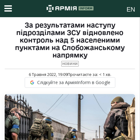
EN
За результатами наступу
підрозділами ЗСУ відновлено
контроль над 5 населеними
пунктами на Слобожанському
напрямку
НОВИНИ
6 Травня 2022, 19:09
Прочитаєте за:
< 1
хв.
Слідкуйте за АрміяInform в Google