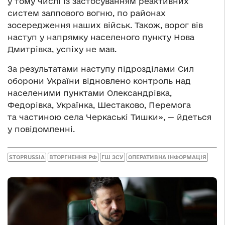
у тому числі із застосуванням реактивних
систем залпового вогню, по районах
зосередження наших військ. Також, ворог вів
наступ у напрямку населеного пункту Нова
Дмитрівка, успіху не мав.
За результатами наступу підрозділами Сил
оборони України відновлено контроль над
населеними пунктами Олександрівка,
Федорівка, Українка, Шестаково, Перемога
та частиною села Черкаські Тишки», — йдеться
у повідомленні.
STOPRUSSIA
ВТОРГНЕННЯ РФ
ГШ ЗСУ
ОПЕРАТИВНА ІНФОРМАЦІЯ