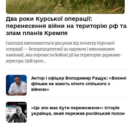
Два роки Курської операції:
перенесення війни на територію рф та
злам планів Кремля
Сьогодні виповнюється два роки від початку Курської
операції — безпрецедентної за задумом і виконанням
кампанії, яка перенесла бойові дії на територію держави-
агресора. Цей крок…
Актор і офіцер Володимир Ращук: «Воєнні
фільми не мають нічого спільного з
війною»
«Це зло має бути переможене»: історія
українця, який пережив російський полон