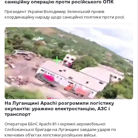
санкційну операцію проти російського ОПК
Президент України Володимир Зеленський провів
координаційну нараду щодо санкційної політики проти росії.
На Луганщині Apachi розгромили логістику
окупантів: уражено електростанцію, АЗС і
транспорт
Оператори ББпС Apachi 81-ї окремої аеромобільної
Слобожанської бригади на Луганщині завдали ударів по
ключових об’єктах логістики російських військ.