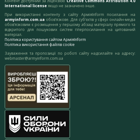
Контент доступний за ліцензією
Creative Commons Attribution 4.0
International license
якщо не зазначено інше.
При використанні контенту з сайту АрміяInform посилання на
armyinform.com.ua
обов’язкове. Для суб’єктів у сфері онлайн-медіа
обов’язковим є розміщення у першому абзаці матеріалу прямого та
відкритого для пошукових систем гіперпосилання на цитований
матеріал.
Політика користування сайтом АрміяInform
Політика використання файлів cookie
Зауваження та пропозиції по роботі сайту надсилайте на адресу:
webmaster@armyinform.com.ua