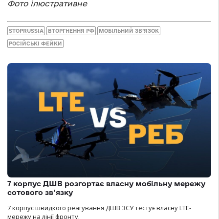
Фото ілюстративне
STOPRUSSIA
ВТОРГНЕННЯ РФ
МОБІЛЬНИЙ ЗВ’ЯЗОК
РОСІЙСЬКІ ФЕЙКИ
7 корпус ДШВ розгортає власну мобільну мережу
сотового зв’язку
7 корпус швидкого реагування ДШВ ЗСУ тестує власну LTE-
мережу на лінії фронту.