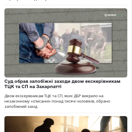
Суд обрав запобіжні заходи двом екскерівникам
ТЦК та СП на Закарпатті
Двом екскерівникам ТЦК та СП, яких ДБР викрило на
незаконному «списанні» понад тисячі чоловіків, обрано
запобіжний захід.