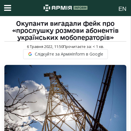
EN
Окупанти вигадали фейк про
«прослушку розмови абонентів
українських мобоператорів»
6 Травня 2022, 11:50
Прочитаєте за:
< 1
хв.
Слідкуйте за АрміяInform в Google