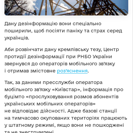
Дану дезінформацію вони спеціально
поширили, щоб посіяти паніку та страх серед
українців.
Аби розвінчати дану кремлівську тезу, Центр
протидії дезінформації при РНБО України
звернувся до операторів мобільного зв’язку
і отримав змістовне
роз’яснення
.
Так, за даними пресслужби оператора
мобільного зв’язку «Київстар», інформація про
буцімто «прослуховування розмов абонентів
українських мобільних операторів»
не відповідає дійсності. Адже базові станції
на тимчасово окупованих територіях працюють
у штатному режимі, якщо вони не пошкоджені
та не знеструмлені.