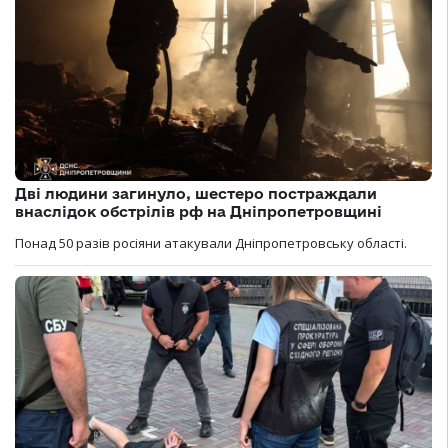
Дві людини загинуло, шестеро постраждали
внаслідок обстрілів рф на Дніпропетровщині
Понад 50 разів росіяни атакували Дніпропетровську області.